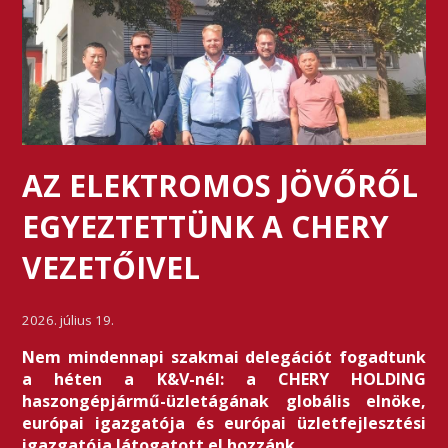
AZ ELEKTROMOS JÖVŐRŐL
EGYEZTETTÜNK A CHERY
VEZETŐIVEL
2026. július 19.
Nem mindennapi szakmai delegációt fogadtunk
a héten a K&V-nél: a CHERY HOLDING
haszongépjármű-üzletágának globális elnöke,
európai igazgatója és európai üzletfejlesztési
igazgatója látogatott el hozzánk.