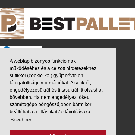
A weblap bizonyos funkcióinak
működéséhez és a célzott hirdetésekhez
sütikkel (cookie-kal) gyűjt névtelen
látogatottsági információkat. A sütikről,
engedélyezésükről és tiltásukról
itt
olvashat
bővebben. Ha nem engedélyezi őket,
számítógépe böngészőjében bármikor
beállíthatja a tiltásukat / eltávolításukat.
K&V ÚTINFORM
Bővebben
Autópálya díjak