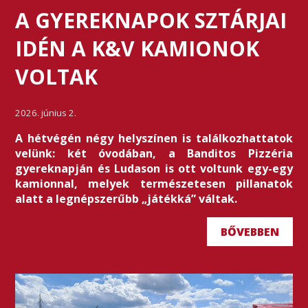
A GYEREKNAPOK SZTÁRJAI
IDÉN A K&V KAMIONOK
VOLTAK
2026. június 2.
A hétvégén négy helyszínen is találkozhattatok
velünk: két óvodában, a Banditos Pizzéria
gyereknapján és Ludason is ott voltunk egy-egy
kamionnal, melyek természetesen pillanatok
alatt a legnépszerűbb „játékká” váltak.
BŐVEBBEN