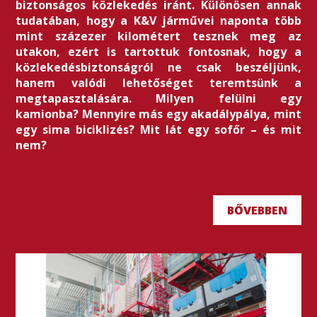
biztonságos közlekedés iránt. Különösen annak
tudatában, hogy a K&V járművei naponta több
mint százezer kilométert tesznek meg az
utakon, ezért is tartottuk fontosnak, hogy a
közlekedésbiztonságról ne csak beszéljünk,
hanem valódi lehetőséget teremtsünk a
megtapasztalására. Milyen felülni egy
kamionba? Mennyire más egy akadálypálya, mint
egy sima biciklizés? Mit lát egy sofőr – és mit
nem?
BŐVEBBEN