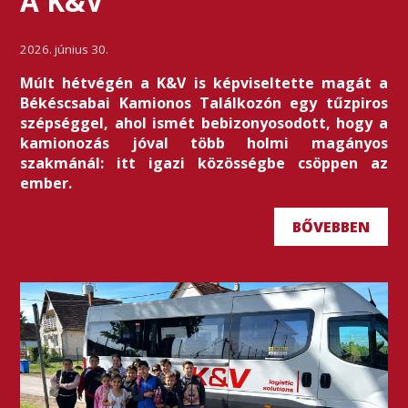
A K&V
2026. június 30.
Múlt hétvégén a K&V is képviseltette magát a
Békéscsabai Kamionos Találkozón egy tűzpiros
szépséggel, ahol ismét bebizonyosodott, hogy a
kamionozás jóval több holmi magányos
szakmánál: itt igazi közösségbe csöppen az
ember.
BŐVEBBEN