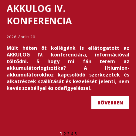
AKKULOG IV.
KONFERENCIA
2026. április 20.
Múlt héten öt kollégánk is ellátogatott az
AKKULOG IV. konferenciára, információval
töltődni. S hogy mi fán terem az
akkumulátorlogisztika? A lítiumion-
akkumulátorokhoz kapcsolódó szerkezetek és
alkatrészek szállítását és kezelését jelenti, nem
kevés szabállyal és odafigyeléssel.
BŐVEBBEN
1
2
3
4
5