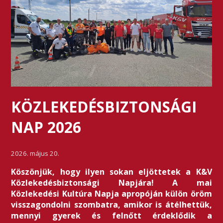
KÖZLEKEDÉSBIZTONSÁGI
NAP 2026
2026. május 20.
Köszönjük, hogy ilyen sokan eljöttetek a K&V
Közlekedésbiztonsági Napjára! A mai
Közlekedési Kultúra Napja apropóján külön öröm
visszagondolni szombatra, amikor is átélhettük,
mennyi gyerek és felnőtt érdeklődik a