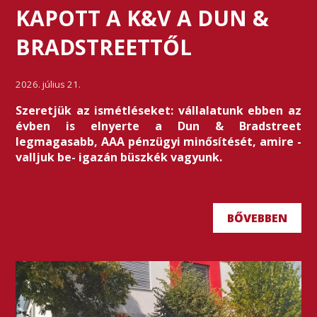
KAPOTT A K&V A DUN &
BRADSTREETTŐL
2026. július 21.
Szeretjük az ismétléseket: vállalatunk ebben az
évben is elnyerte a Dun & Bradstreet
legmagasabb, AAA pénzügyi minősítését, amire -
valljuk be- igazán büszkék vagyunk.
BŐVEBBEN