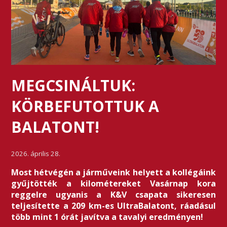
MEGCSINÁLTUK:
KÖRBEFUTOTTUK A
BALATONT!
2026. április 28.
Most hétvégén a járműveink helyett a kollégáink
gyűjtötték a kilométereket Vasárnap kora
reggelre ugyanis a K&V csapata sikeresen
teljesítette a 209 km-es UltraBalatont, ráadásul
több mint 1 órát javítva a tavalyi eredményen!