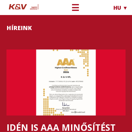
☰
HU ▼
HÍREINK
IDÉN IS AAA MINŐSÍTÉST