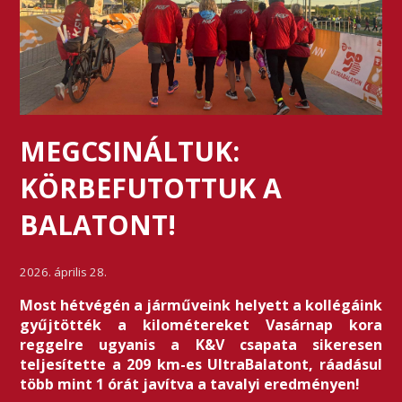
MEGCSINÁLTUK:
KÖRBEFUTOTTUK A
BALATONT!
2026. április 28.
Most hétvégén a járműveink helyett a kollégáink
gyűjtötték a kilométereket Vasárnap kora
reggelre ugyanis a K&V csapata sikeresen
teljesítette a 209 km-es UltraBalatont, ráadásul
több mint 1 órát javítva a tavalyi eredményen!