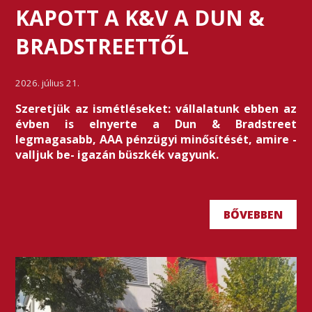
KAPOTT A K&V A DUN &
BRADSTREETTŐL
2026. július 21.
Szeretjük az ismétléseket: vállalatunk ebben az
évben is elnyerte a Dun & Bradstreet
legmagasabb, AAA pénzügyi minősítését, amire -
valljuk be- igazán büszkék vagyunk.
BŐVEBBEN