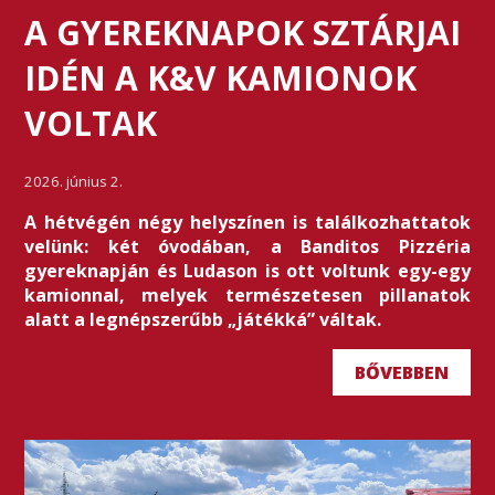
A GYEREKNAPOK SZTÁRJAI
IDÉN A K&V KAMIONOK
VOLTAK
2026. június 2.
A hétvégén négy helyszínen is találkozhattatok
velünk: két óvodában, a Banditos Pizzéria
gyereknapján és Ludason is ott voltunk egy-egy
kamionnal, melyek természetesen pillanatok
alatt a legnépszerűbb „játékká” váltak.
BŐVEBBEN