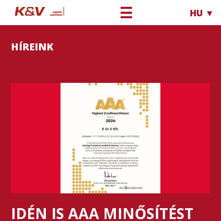
☰
HU ▼
HÍREINK
IDÉN IS AAA MINŐSÍTÉST