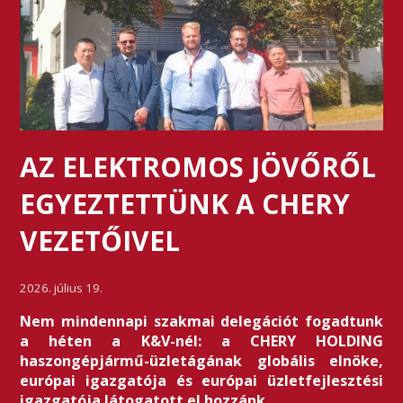
AZ ELEKTROMOS JÖVŐRŐL
EGYEZTETTÜNK A CHERY
VEZETŐIVEL
2026. július 19.
Nem mindennapi szakmai delegációt fogadtunk
a héten a K&V-nél: a CHERY HOLDING
haszongépjármű-üzletágának globális elnöke,
európai igazgatója és európai üzletfejlesztési
igazgatója látogatott el hozzánk.