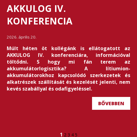
AKKULOG IV.
KONFERENCIA
2026. április 20.
Múlt héten öt kollégánk is ellátogatott az
AKKULOG IV. konferenciára, információval
töltődni. S hogy mi fán terem az
akkumulátorlogisztika? A lítiumion-
akkumulátorokhoz kapcsolódó szerkezetek és
alkatrészek szállítását és kezelését jelenti, nem
kevés szabállyal és odafigyeléssel.
BŐVEBBEN
1
2
3
4
5