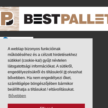
A weblap bizonyos funkcióinak
működéséhez és a célzott hirdetésekhez
sütikkel (cookie-kal) gyűjt névtelen
látogatottsági információkat. A sütikről,
engedélyezésükről és tiltásukról
itt
olvashat
bővebben. Ha nem engedélyezi őket,
számítógépe böngészőjében bármikor
beállíthatja a tiltásukat / eltávolításukat.
K&V ÚTINFORM
Bővebben
Autópálya díjak