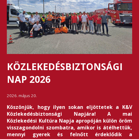
KÖZLEKEDÉSBIZTONSÁGI
NAP 2026
2026. május 20.
Köszönjük, hogy ilyen sokan eljöttetek a K&V
Közlekedésbiztonsági Napjára! A mai
Közlekedési Kultúra Napja apropóján külön öröm
visszagondolni szombatra, amikor is átélhettük,
mennyi gyerek és felnőtt érdeklődik a