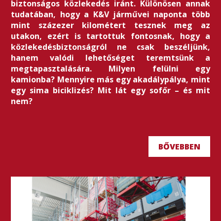
biztonságos közlekedés iránt. Különösen annak
tudatában, hogy a K&V járművei naponta több
mint százezer kilométert tesznek meg az
utakon, ezért is tartottuk fontosnak, hogy a
közlekedésbiztonságról ne csak beszéljünk,
hanem valódi lehetőséget teremtsünk a
megtapasztalására. Milyen felülni egy
kamionba? Mennyire más egy akadálypálya, mint
egy sima biciklizés? Mit lát egy sofőr – és mit
nem?
BŐVEBBEN