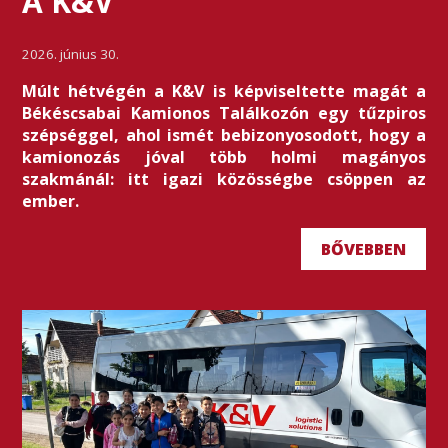
A K&V
2026. június 30.
Múlt hétvégén a K&V is képviseltette magát a
Békéscsabai Kamionos Találkozón egy tűzpiros
szépséggel, ahol ismét bebizonyosodott, hogy a
kamionozás jóval több holmi magányos
szakmánál: itt igazi közösségbe csöppen az
ember.
BŐVEBBEN