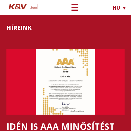
☰
HU ▼
HÍREINK
IDÉN IS AAA MINŐSÍTÉST