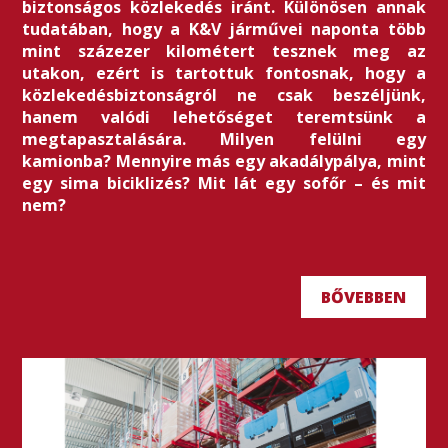
biztonságos közlekedés iránt. Különösen annak
tudatában, hogy a K&V járművei naponta több
mint százezer kilométert tesznek meg az
utakon, ezért is tartottuk fontosnak, hogy a
közlekedésbiztonságról ne csak beszéljünk,
hanem valódi lehetőséget teremtsünk a
megtapasztalására. Milyen felülni egy
kamionba? Mennyire más egy akadálypálya, mint
egy sima biciklizés? Mit lát egy sofőr – és mit
nem?
BŐVEBBEN