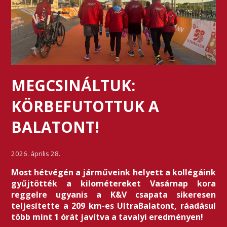
MEGCSINÁLTUK:
KÖRBEFUTOTTUK A
BALATONT!
2026. április 28.
Most hétvégén a járműveink helyett a kollégáink
gyűjtötték a kilométereket Vasárnap kora
reggelre ugyanis a K&V csapata sikeresen
teljesítette a 209 km-es UltraBalatont, ráadásul
több mint 1 órát javítva a tavalyi eredményen!