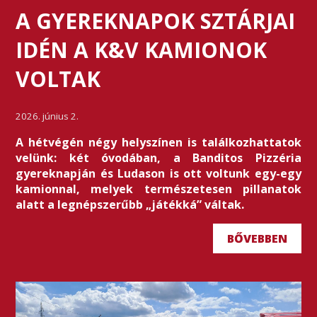
A GYEREKNAPOK SZTÁRJAI
IDÉN A K&V KAMIONOK
VOLTAK
2026. június 2.
A hétvégén négy helyszínen is találkozhattatok
velünk: két óvodában, a Banditos Pizzéria
gyereknapján és Ludason is ott voltunk egy-egy
kamionnal, melyek természetesen pillanatok
alatt a legnépszerűbb „játékká” váltak.
BŐVEBBEN