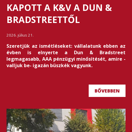
KAPOTT A K&V A DUN &
BRADSTREETTŐL
2026. július 21.
Szeretjük az ismétléseket: vállalatunk ebben az
évben is elnyerte a Dun & Bradstreet
legmagasabb, AAA pénzügyi minősítését, amire -
valljuk be- igazán büszkék vagyunk.
BŐVEBBEN