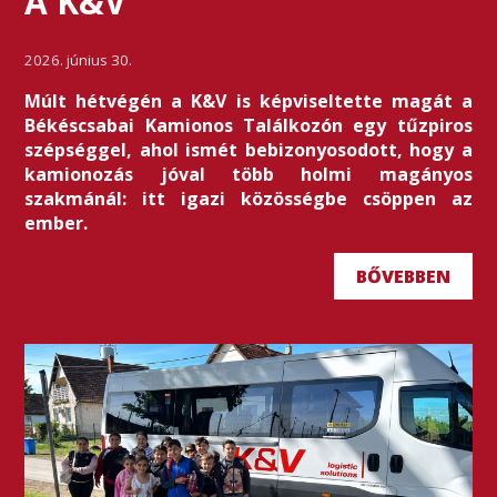
A K&V
2026. június 30.
Múlt hétvégén a K&V is képviseltette magát a
Békéscsabai Kamionos Találkozón egy tűzpiros
szépséggel, ahol ismét bebizonyosodott, hogy a
kamionozás jóval több holmi magányos
szakmánál: itt igazi közösségbe csöppen az
ember.
BŐVEBBEN