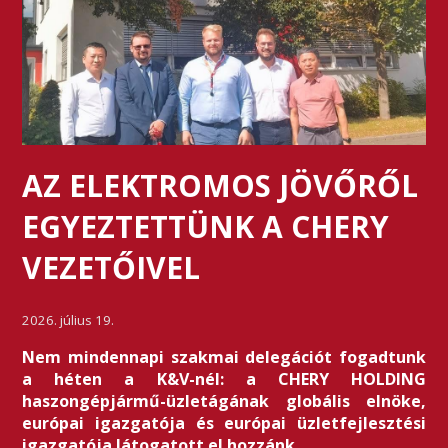
AZ ELEKTROMOS JÖVŐRŐL
EGYEZTETTÜNK A CHERY
VEZETŐIVEL
2026. július 19.
Nem mindennapi szakmai delegációt fogadtunk
a héten a K&V-nél: a CHERY HOLDING
haszongépjármű-üzletágának globális elnöke,
európai igazgatója és európai üzletfejlesztési
igazgatója látogatott el hozzánk.