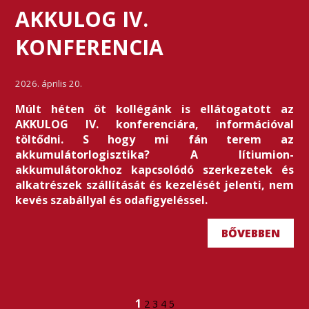
AKKULOG IV.
KONFERENCIA
2026. április 20.
Múlt héten öt kollégánk is ellátogatott az
AKKULOG IV. konferenciára, információval
töltődni. S hogy mi fán terem az
akkumulátorlogisztika? A lítiumion-
akkumulátorokhoz kapcsolódó szerkezetek és
alkatrészek szállítását és kezelését jelenti, nem
kevés szabállyal és odafigyeléssel.
BŐVEBBEN
1
2
3
4
5