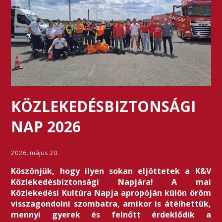
KÖZLEKEDÉSBIZTONSÁGI
NAP 2026
2026. május 20.
Köszönjük, hogy ilyen sokan eljöttetek a K&V
Közlekedésbiztonsági Napjára! A mai
Közlekedési Kultúra Napja apropóján külön öröm
visszagondolni szombatra, amikor is átélhettük,
mennyi gyerek és felnőtt érdeklődik a