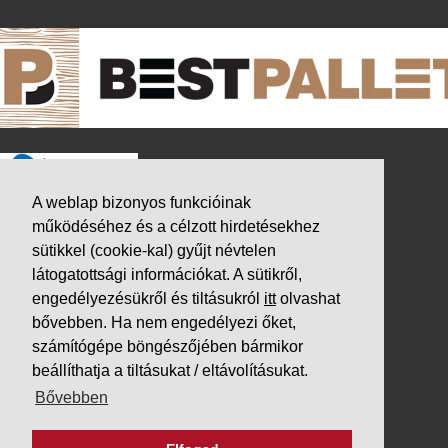
A weblap bizonyos funkcióinak
működéséhez és a célzott hirdetésekhez
sütikkel (cookie-kal) gyűjt névtelen
látogatottsági információkat. A sütikről,
engedélyezésükről és tiltásukról
itt
olvashat
bővebben. Ha nem engedélyezi őket,
számítógépe böngészőjében bármikor
beállíthatja a tiltásukat / eltávolításukat.
K&V ÚTINFORM
Bővebben
Autópálya díjak