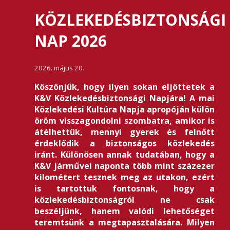
KÖZLEKEDÉSBIZTONSÁGI
NAP 2026
2026. május 20.
Köszönjük, hogy ilyen sokan eljöttetek a
K&V Közlekedésbiztonsági Napjára! A mai
Közlekedési Kultúra Napja apropóján külön
öröm visszagondolni szombatra, amikor is
átélhettük, mennyi gyerek és felnőtt
érdeklődik a biztonságos közlekedés
iránt. Különösen annak tudatában, hogy a
K&V járművei naponta több mint százezer
kilométert tesznek meg az utakon, ezért
is tartottuk fontosnak, hogy a
közlekedésbiztonságról ne csak
beszéljünk, hanem valódi lehetőséget
teremtsünk a megtapasztalására. Milyen