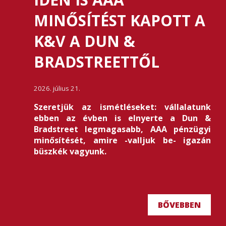
MINŐSÍTÉST KAPOTT A
K&V A DUN &
BRADSTREETTŐL
2026. július 21.
Szeretjük az ismétléseket: vállalatunk
ebben az évben is elnyerte a Dun &
Bradstreet legmagasabb, AAA pénzügyi
minősítését, amire -valljuk be- igazán
büszkék vagyunk.
BŐVEBBEN