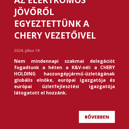
JÖVŐRŐL
EGYEZTETTÜNK A
CHERY VEZETŐIVEL
2026. július 19.
Nem mindennapi szakmai delegációt
fogadtunk a héten a K&V-nél: a CHERY
HOLDING haszongépjármű-üzletágának
globális elnöke, európai igazgatója és
európai üzletfejlesztési igazgatója
látogatott el hozzánk.
BŐVEBBEN