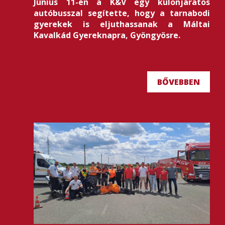
Június 11-én a K&V egy különjáratos
autóbusszal segítette, hogy a tarnabodi
gyerekek is eljuthassanak a Máltai
Kavalkád Gyereknapra, Gyöngyösre.
BŐVEBBEN