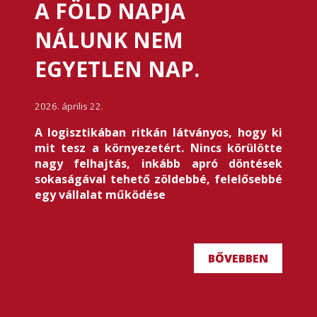
A FÖLD NAPJA
NÁLUNK NEM
EGYETLEN NAP.
2026. április 22.
A logisztikában ritkán látványos, hogy ki
mit tesz a környezetért. Nincs körülötte
nagy felhajtás, inkább apró döntések
sokaságával tehető zöldebbé, felelősebbé
egy vállalat működése
BŐVEBBEN