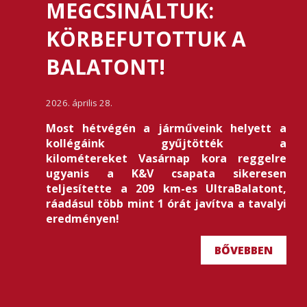
MEGCSINÁLTUK:
KÖRBEFUTOTTUK A
BALATONT!
2026. április 28.
Most hétvégén a járműveink helyett a
kollégáink gyűjtötték a
kilométereket Vasárnap kora reggelre
ugyanis a K&V csapata sikeresen
teljesítette a 209 km-es UltraBalatont,
ráadásul több mint 1 órát javítva a tavalyi
eredményen!
BŐVEBBEN