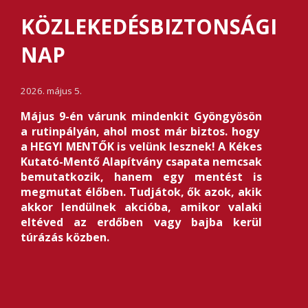
KÖZLEKEDÉSBIZTONSÁGI
NAP
2026. május 5.
Május 9-én várunk mindenkit Gyöngyösön
a rutinpályán, ahol most már biztos. hogy
a HEGYI MENTŐK is velünk lesznek! A Kékes
Kutató-Mentő Alapítvány csapata nemcsak
bemutatkozik, hanem egy mentést is
megmutat élőben. Tudjátok, ők azok, akik
akkor lendülnek akcióba, amikor valaki
eltéved az erdőben vagy bajba kerül
túrázás közben.