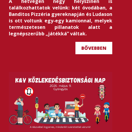
A hétvégén négy helyszínen is
találkozhattatok velünk: két óvodában, a
Banditos Pizzéria gyereknapján és Ludason
is ott voltunk egy-egy kamionnal, melyek
természetesen pillanatok alatt a
legnépszerűbb „játékká” váltak.
BŐVEBBEN