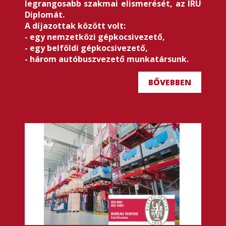
legrangosabb szakmai elismerését, az IRU
Diplomát.
A díjazottak között volt:
- egy nemzetközi gépkocsivezető,
- egy belföldi gépkocsivezető,
- három autóbuszvezető munkatársunk.
BŐVEBBEN