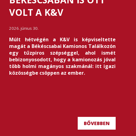
VOLT A K&V
2026. június 30.
Múlt hétvégén a K&V is képviseltette
magát a Békéscsabai Kamionos Találkozón
egy tűzpiros szépséggel, ahol ismét
bebizonyosodott, hogy a kamionozás jóval
több holmi magányos szakmánál: itt igazi
közösségbe csöppen az ember.
BŐVEBBEN