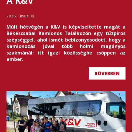
A K&V
2026. június 30.
Múlt hétvégén a K&V is képviseltette magát a
Békéscsabai Kamionos Találkozón egy tűzpiros
szépséggel, ahol ismét bebizonyosodott, hogy a
kamionozás jóval több holmi magányos
szakmánál: itt igazi közösségbe csöppen az
ember.
BŐVEBBEN