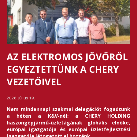
AZ ELEKTROMOS JÖVŐRŐL
EGYEZTETTÜNK A CHERY
VEZETŐIVEL
2026. július 19.
Nem mindennapi szakmai delegációt fogadtunk
a héten a K&V-nél: a CHERY HOLDING
haszongépjármű-üzletágának globális elnöke,
európai igazgatója és európai üzletfejlesztési
igazgatója látogatott el hozzánk.