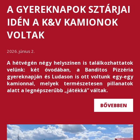
A GYEREKNAPOK SZTÁRJAI
IDÉN A K&V KAMIONOK
VOLTAK
2026. június 2.
A hétvégén négy helyszínen is találkozhattatok
velünk: két óvodában, a Banditos Pizzéria
gyereknapján és Ludason is ott voltunk egy-egy
kamionnal, melyek természetesen pillanatok
alatt a legnépszerűbb „játékká” váltak.
BŐVEBBEN