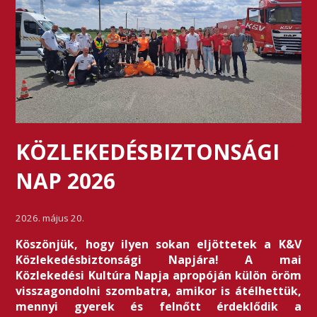
KÖZLEKEDÉSBIZTONSÁGI
NAP 2026
2026. május 20.
Köszönjük, hogy ilyen sokan eljöttetek a K&V
Közlekedésbiztonsági Napjára! A mai
Közlekedési Kultúra Napja apropóján külön öröm
visszagondolni szombatra, amikor is átélhettük,
mennyi gyerek és felnőtt érdeklődik a