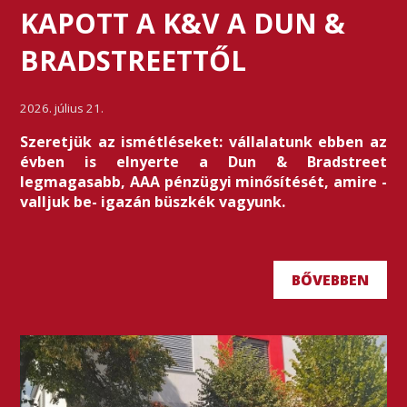
KAPOTT A K&V A DUN &
BRADSTREETTŐL
2026. július 21.
Szeretjük az ismétléseket: vállalatunk ebben az
évben is elnyerte a Dun & Bradstreet
legmagasabb, AAA pénzügyi minősítését, amire -
valljuk be- igazán büszkék vagyunk.
BŐVEBBEN