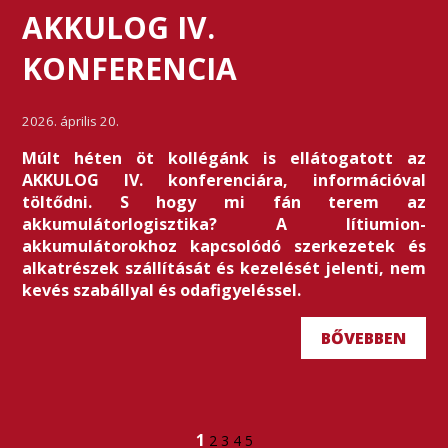
AKKULOG IV.
KONFERENCIA
2026. április 20.
Múlt héten öt kollégánk is ellátogatott az
AKKULOG IV. konferenciára, információval
töltődni. S hogy mi fán terem az
akkumulátorlogisztika? A lítiumion-
akkumulátorokhoz kapcsolódó szerkezetek és
alkatrészek szállítását és kezelését jelenti, nem
kevés szabállyal és odafigyeléssel.
BŐVEBBEN
1
2
3
4
5