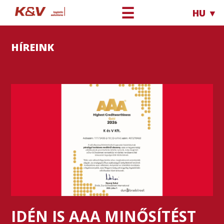
☰
HU ▼
HÍREINK
IDÉN IS AAA MINŐSÍTÉST