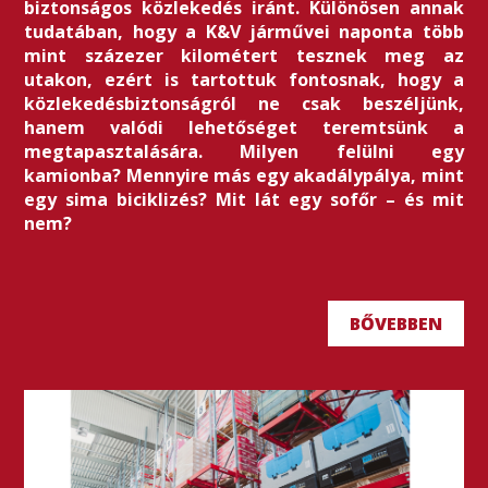
biztonságos közlekedés iránt. Különösen annak
tudatában, hogy a K&V járművei naponta több
mint százezer kilométert tesznek meg az
utakon, ezért is tartottuk fontosnak, hogy a
közlekedésbiztonságról ne csak beszéljünk,
hanem valódi lehetőséget teremtsünk a
megtapasztalására. Milyen felülni egy
kamionba? Mennyire más egy akadálypálya, mint
egy sima biciklizés? Mit lát egy sofőr – és mit
nem?
BŐVEBBEN