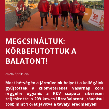
MEGCSINÁLTUK:
KÖRBEFUTOTTUK A
BALATONT!
2026. április 28.
Most hétvégén a járműveink helyett a kollégáink
gyűjtötték a kilométereket Vasárnap kora
reggelre ugyanis a K&V csapata sikeresen
teljesítette a 209 km-es UltraBalatont, ráadásul
több mint 1 órát javítva a tavalyi eredményen!