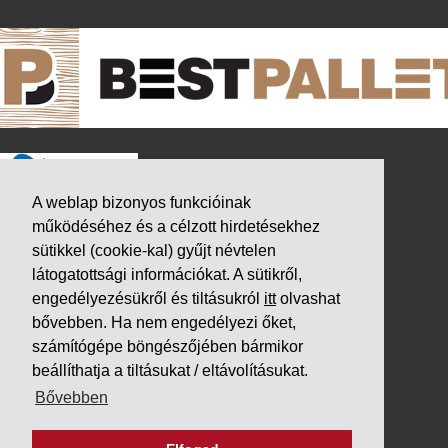
A weblap bizonyos funkcióinak
működéséhez és a célzott hirdetésekhez
sütikkel (cookie-kal) gyűjt névtelen
látogatottsági információkat. A sütikről,
engedélyezésükről és tiltásukról
itt
olvashat
bővebben. Ha nem engedélyezi őket,
számítógépe böngészőjében bármikor
beállíthatja a tiltásukat / eltávolításukat.
K&V ÚTINFORM
Bővebben
Autópálya díjak