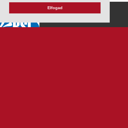
Elfogad
K&V ÚTINFORM
Autópálya díjak
Üzemanyag árak
Közlekedési korlátozások
Menetrendek
Panaszbejelentés