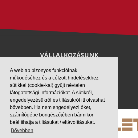
VÁLLALKOZÁSUNK
Letöltések
A weblap bizonyos funkcióinak
Adatvédelem
működéséhez és a célzott hirdetésekhez
Impresszum
sütikkel (cookie-kal) gyűjt névtelen
látogatottsági információkat. A sütikről,
PARTNEREINK
engedélyezésükről és tiltásukról
itt
olvashat
bővebben. Ha nem engedélyezi őket,
számítógépe böngészőjében bármikor
beállíthatja a tiltásukat / eltávolításukat.
Bővebben