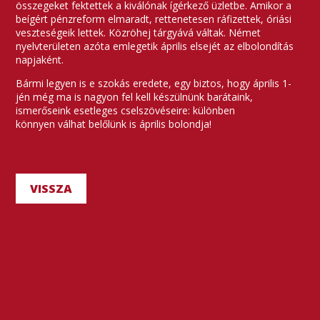
összegeket fektettek a kiválónak ígérkező üzletbe. Amikor a
beígért pénzreform elmaradt, rettenetesen ráfizettek, óriási
veszteségeik lettek. Közröhej tárgyává váltak. Német
nyelvterületen azóta emlegetik április elsejét az elbolondítás
napjaként.
Bármi legyen is e szokás eredete, egy biztos, hogy április 1-
jén még ma is nagyon fel kell készülnünk barátaink,
ismerőseink esetleges cselszövéseire: különben
könnyen válhat belőlünk is április bolondja!
VISSZA