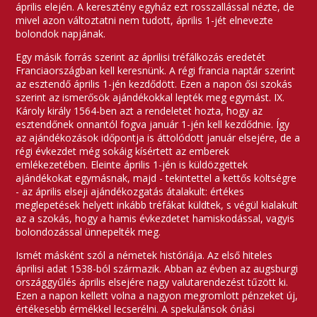
április elején. A keresztény egyház ezt rosszallással nézte, de
mivel azon változtatni nem tudott, április 1-jét elnevezte
bolondok napjának.
Egy másik forrás szerint az áprilisi tréfálkozás eredetét
Franciaországban kell keresnünk. A régi francia naptár szerint
az esztendő április 1-jén kezdődött. Ezen a napon ősi szokás
szerint az ismerősök ajándékokkal lepték meg egymást. IX.
Károly király 1564-ben azt a rendeletet hozta, hogy az
esztendőnek onnantól fogva január 1-jén kell kezdődnie. Így
az ajándékozások időpontja is áttolódott január elsejére, de a
régi évkezdet még sokáig kísértett az emberek
emlékezetében. Eleinte április 1-jén is küldözgettek
ajándékokat egymásnak, majd - tekintettel a kettős költségre
- az április elseji ajándékozgatás átalakult: értékes
meglepetések helyett inkább tréfákat küldtek, s végül kialakult
az a szokás, hogy a hamis évkezdetet hamiskodással, vagyis
bolondozással ünnepelték meg.
Ismét másként szól a németek históriája. Az első hiteles
áprilisi adat 1538-ból származik. Abban az évben az augsburgi
országgyűlés április elsejére nagy valutarendezést tűzött ki.
Ezen a napon kellett volna a nagyon megromlott pénzeket új,
értékesebb érmékkel lecserélni. A spekulánsok óriási