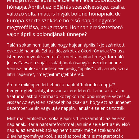
Mindjárt itt az április, a szerelem és a bolondozás
hónapja. Áprilist az időjárás szeszélyessége, csalfa,
változó volta miatt is hívják bolond hónapnak, de
Európa-szerte szokás e hó első napján egymás
megtréfálása, beugratása. Honnan eredeztethető
vajon április bolondjának ünnepe?
Talán sokan nem tudják, hogy hajdan április 1-je számított
évkezdő napnak. Ezt az időszakot az ókori rómaiak Vénusz
istenasszonynak szentelték, mert a naptárt megreformáló
Julius Caesar a saját családjának ősanyját tisztelte benne.
Vénusz járulékos mellékneve pedig "aprilis" volt, amely szó a
latin "aperire", "megnyitni" igéből ered.
Ám de miképpen lett ebből a napból ’bolondok napja’?
Rengetegféle találgatás van az eredetéről. Talán az óitáliai
Szaturnáliákból származó középkori bolondünnepre vezessük
vissza? Az egyetlen szépséghiba csak az, hogy ezt az ünnepet
december 28-án vagy újév napján, január elsején tartották.
Mint már említettük, sokáig április 1-je számított az év első
napjának. Bár a naptárreformmal január elseje lett az év első
napja, az emberek sokáig nem tudtak még elszakadni ősi
újévi hagyományaiktól, s azokat továbbra is megtartották