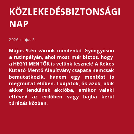
KÖZLEKEDÉSBIZTONSÁGI
NAP
2026. május 5.
Május 9-én várunk mindenkit Gyöngyösön
a rutinpályán, ahol most már biztos. hogy
a HEGYI MENTŐK is velünk lesznek! A Kékes
Kutató-Mentő Alapítvány csapata nemcsak
bemutatkozik, hanem egy mentést is
megmutat élőben. Tudjátok, ők azok, akik
akkor lendülnek akcióba, amikor valaki
eltéved az erdőben vagy bajba kerül
túrázás közben.