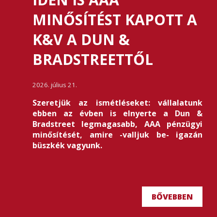
MINŐSÍTÉST KAPOTT A
K&V A DUN &
BRADSTREETTŐL
2026. július 21.
Szeretjük az ismétléseket: vállalatunk
ebben az évben is elnyerte a Dun &
Bradstreet legmagasabb, AAA pénzügyi
minősítését, amire -valljuk be- igazán
büszkék vagyunk.
BŐVEBBEN