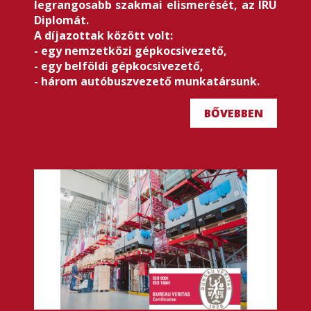
legrangosabb szakmai elismerését, az IRU
Diplomát.
A díjazottak között volt:
- egy nemzetközi gépkocsivezető,
- egy belföldi gépkocsivezető,
- három autóbuszvezető munkatársunk.
BŐVEBBEN