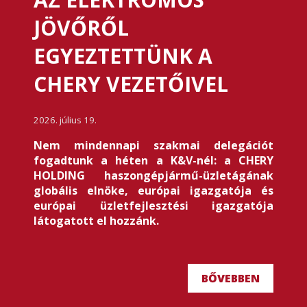
JÖVŐRŐL
EGYEZTETTÜNK A
CHERY VEZETŐIVEL
2026. július 19.
Nem mindennapi szakmai delegációt
fogadtunk a héten a K&V-nél: a CHERY
HOLDING haszongépjármű-üzletágának
globális elnöke, európai igazgatója és
európai üzletfejlesztési igazgatója
látogatott el hozzánk.
BŐVEBBEN