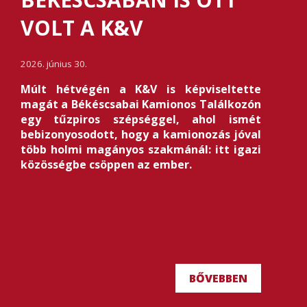
VOLT A K&V
2026. június 30.
Múlt hétvégén a K&V is képviseltette
magát a Békéscsabai Kamionos Találkozón
egy tűzpiros szépséggel, ahol ismét
bebizonyosodott, hogy a kamionozás jóval
több holmi magányos szakmánál: itt igazi
közösségbe csöppen az ember.
BŐVEBBEN