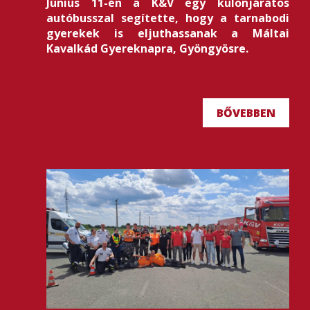
Június 11-én a K&V egy különjáratos
autóbusszal segítette, hogy a tarnabodi
gyerekek is eljuthassanak a Máltai
Kavalkád Gyereknapra, Gyöngyösre.
BŐVEBBEN