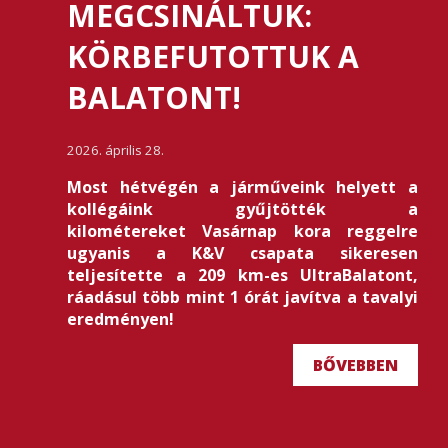
MEGCSINÁLTUK:
KÖRBEFUTOTTUK A
BALATONT!
2026. április 28.
Most hétvégén a járműveink helyett a
kollégáink gyűjtötték a
kilométereket Vasárnap kora reggelre
ugyanis a K&V csapata sikeresen
teljesítette a 209 km-es UltraBalatont,
ráadásul több mint 1 órát javítva a tavalyi
eredményen!
BŐVEBBEN