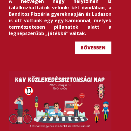
A hétvégén négy helyszínen is
találkozhattatok velünk: két óvodában, a
Banditos Pizzéria gyereknapján és Ludason
is ott voltunk egy-egy kamionnal, melyek
természetesen pillanatok alatt a
legnépszerűbb „játékká” váltak.
BŐVEBBEN