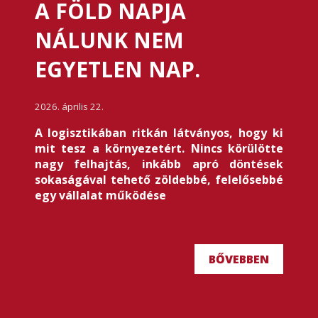
A FÖLD NAPJA
NÁLUNK NEM
EGYETLEN NAP.
2026. április 22.
A logisztikában ritkán látványos, hogy ki
mit tesz a környezetért. Nincs körülötte
nagy felhajtás, inkább apró döntések
sokaságával tehető zöldebbé, felelősebbé
egy vállalat működése
BŐVEBBEN