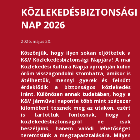
KÖZLEKEDÉSBIZTONSÁGI
NAP 2026
2026. május 20.
Köszönjük, hogy ilyen sokan eljöttetek a
K&V Közlekedésbiztonsági Napjára! A mai
Közlekedési Kultúra Napja apropóján külön
öröm visszagondolni szombatra, amikor is
átélhettük, mennyi gyerek és felnőtt
érdeklődik a biztonságos közlekedés
iránt. Különösen annak tudatában, hogy a
K&V járművei naponta több mint százezer
kilométert tesznek meg az utakon, ezért
is tartottuk fontosnak, hogy a
közlekedésbiztonságról ne csak
beszéljünk, hanem valódi lehetőséget
teremtsünk a megtapasztalására. Milyen