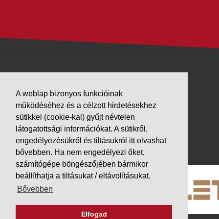
VÁLLALKOZÁSUNK
A weblap bizonyos funkcióinak
Letöltések
működéséhez és a célzott hirdetésekhez
Adatvédelem
sütikkel (cookie-kal) gyűjt névtelen
Impresszum
látogatottsági információkat. A sütikről,
engedélyezésükről és tiltásukról
itt
olvashat
PARTNEREINK
bővebben. Ha nem engedélyezi őket,
számítógépe böngészőjében bármikor
beállíthatja a tiltásukat / eltávolításukat.
Bővebben
Elfogad