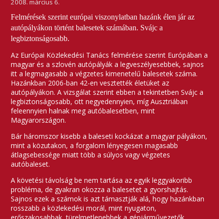
2008. március 6.
Felmérések szerint európai viszonylatban hazánk élen jár az
autópályákon történt balesetek számában. Svájc a
legbiztonságosabb.
Az Európai Közlekedési Tanács felmérése szerint Európában a
magyar és a szlovén autópályák a legveszélyesebbek, sajnos
itt a legmagasabb a végzetes kimenetelű balesetek száma.
Hazánkban 2006-ban 42-en vesztették életüket az
autópályákon. A vizsgálat szerint ebben a tekintetben Svájc a
legbiztonságosabb, ott negyedennyien, míg Ausztriában
feleennyien halnak meg autóbalesetben, mint
Magyarországon.
Bár háromszor kisebb a baleseti kockázat a magyar pályákon,
mint a közutakon, a forgalom lényegesen magasabb
átlagsebessége miatt több a súlyos vagy végzetes
autóbaleset.
A követési távolság be nem tartása az egyik leggyakoribb
probléma, de gyakran okozza a balesetet a gyorshajtás.
Sajnos ezek a számok is azt támasztják alá, hogy hazánkban
rosszabb a közlekedési morál, mint nyugaton,
erőszakosabbak, türelmetlenebbek a gépjárművezetők.