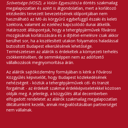
Szövetsége (VOSZ), a Volán Egyesülés)
a döntés szakmailag
megalapozatlan és azért is átgondolatlan, mert a korlátozó
intézkedés tervezett bevezetésének időpontjában nem
használható az M0-ás körgyűrű egybefüggő északi és keleti
szektora, valamint az ezekhez kapcsolódó dunai átkelők.
Határozott álláspontjuk, hogy a tehergépjárművek fővárosi
mozgásának korlátozására és a díjtétel-emelésre csak akkor
kerülhet sor, ha a kiszélesített utakon folyamatos haladással
biztosított Budapest elkerülésének lehetősége.
Természetesen az aláírók is érdekeltek a környezeti terhelés
csökkentésében, de semmiképpen nem az adófizető
vállalkozások megnyomorítása árán.
Az aláírók sajtóközlemény formájában is kérik a Fővárosi
Közgyűlés képviselőit, hogy Budapest közlekedésének
nehézségeit - köztük a tehergépjárművek cél- és tranzit
forgalmát - az érdekelt szakmai érdekképviseletekkel közösen
oldják meg. A jelenlegi, a közgyűlés által decemberben
elfogadott rendeletet az aláírók szakmailag megalapozatlan
diktátumként kezelik, annak megvalósításában partnerséget
nem vállalnak.