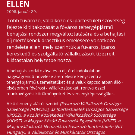
ELLEN
2008. január 29.
Több fuvarozó, vállalkozó és ipartestületi szövetség
fejezte ki tiltakozását a főváros tehergépjármű
behajtási rendszer megváltoztatására és a behajtási
díj mértékének drasztikus emelésére vonatkozó
rendelete ellen, mely szerintük a fuvaros, iparos,
kereskedő és szolgáltató vállalkozások tízezreit
kilátástalan helyzetbe hozza.
A behajtás korlátozása és a díjtétel
indokolatlan
nagyságrendű növelése áremelésre kényszeríti a
tehergépjármű üzemeltetőket és a velük kapcsolatban álló -
elsősorban fővárosi - vállalkozásokat, rontva ezzel
munkavégzési körülményeiket és versenyképességüket.
A közlemény aláírói szerint
(
Fuvarozó Vállalkozók Országos
Szövetsége (FUVOSZ), az Ipartestületek Országos Szövetsége
(IPOSZ), a Közúti Közlekedési Vállalkozások Szövetsége
(KKVSZ), a Magyar Közúti Fuvarozók Egyesülete (MKFE), a
Magánvállalkozók Nemzetközi Fuvarozó Ipartestülete (NiT
Hungary), a Vállalkozók és Munkáltatók Országos