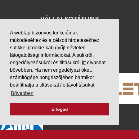
VÁLLALKOZÁSUNK
Letöltések
A weblap bizonyos funkcióinak
Adatvédelem
működéséhez és a célzott hirdetésekhez
Impresszum
sütikkel (cookie-kal) gyűjt névtelen
látogatottsági információkat. A sütikről,
PARTNEREINK
engedélyezésükről és tiltásukról
itt
olvashat
bővebben. Ha nem engedélyezi őket,
számítógépe böngészőjében bármikor
beállíthatja a tiltásukat / eltávolításukat.
Bővebben
Elfogad