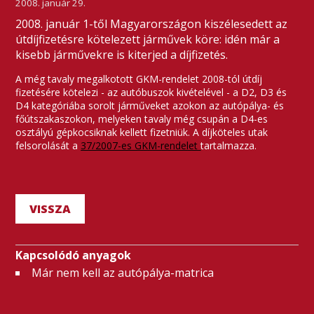
2008. január 29.
2008. január 1-től Magyarországon kiszélesedett az
útdíjfizetésre kötelezett járművek köre: idén már a
kisebb járművekre is kiterjed a díjfizetés.
A még tavaly megalkotott GKM-rendelet 2008-tól útdíj
fizetésére kötelezi - az autóbuszok kivételével - a D2, D3 és
D4 kategóriába sorolt járműveket azokon az autópálya- és
főútszakaszokon, melyeken tavaly még csupán a D4-es
osztályú gépkocsiknak kellett fizetniük. A díjköteles utak
felsorolását a
37/2007-es GKM-rendelet
tartalmazza.
VISSZA
Kapcsolódó anyagok
Már nem kell az autópálya-matrica