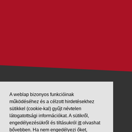
VÁLLALKOZÁSUNK
A weblap bizonyos funkcióinak
Letöltések
működéséhez és a célzott hirdetésekhez
sütikkel (cookie-kal) gyűjt névtelen
Adatvédelem
látogatottsági információkat. A sütikről,
Impresszum
engedélyezésükről és tiltásukról
itt
olvashat
bővebben. Ha nem engedélyezi őket,
PARTNEREINK