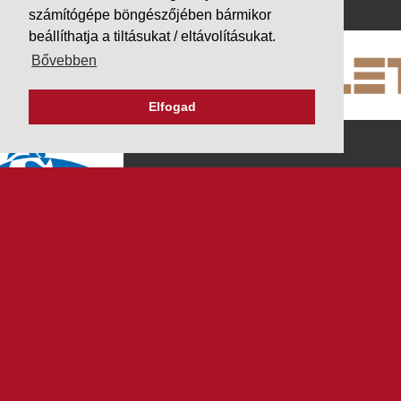
számítógépe böngészőjében bármikor
beállíthatja a tiltásukat / eltávolításukat.
Bővebben
Elfogad
K&V ÚTINFORM
Autópálya díjak