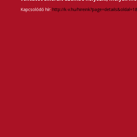
Kapcsolódó hír:
http://k-v.hu/hireink?page=details&oldal