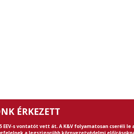
ÓNK ÉRKEZETT
EEV-s vontatót vett át. A K&V folyamatosan cseréli le a
gfelelnek a legszigorúbb környezetvédelmi előírásokn