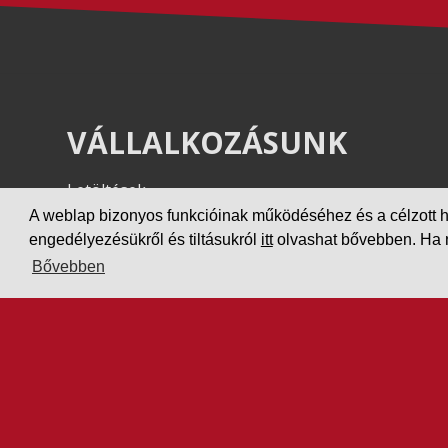
VÁLLALKOZÁSUNK
Letöltések
Adatvédelem
A weblap bizonyos funkcióinak működéséhez és a célzott hird
engedélyezésükről és tiltásukról
itt
olvashat bővebben. Ha ne
Impresszum
Bővebben
PARTNEREINK