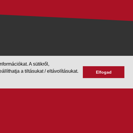
formációkat. A sütikről,
hatja a tiltásukat / eltávolításukat.
Elfogad