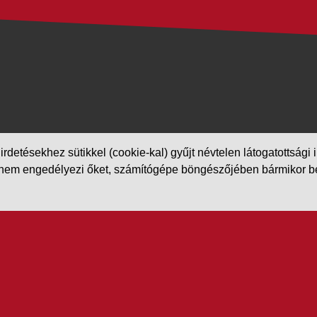
etésekhez sütikkel (cookie-kal) gyűjt névtelen látogatottsági in
m engedélyezi őket, számítógépe böngészőjében bármikor beállít