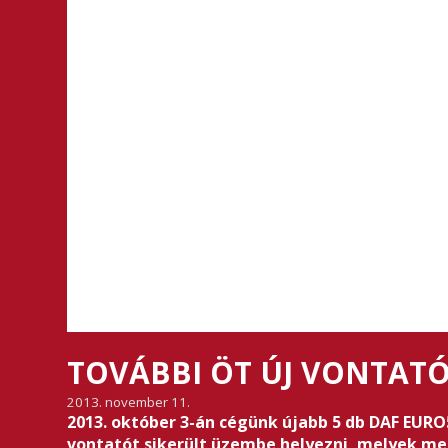
TOVÁBBI ÖT ÚJ VONTAT
2013. november 11.
2013. október 3-án cégünk újabb 5 db DAF EURO5 
vontatót sikerült üzembe helyezni, melyek me