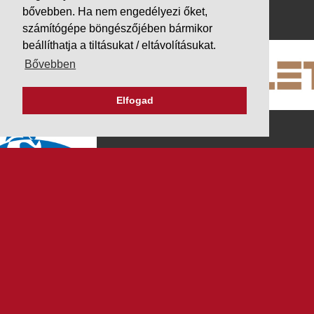
PARTNEREINK
bővebben. Ha nem engedélyezi őket,
számítógépe böngészőjében bármikor
beállíthatja a tiltásukat / eltávolításukat.
Bővebben
Elfogad
K&V ÚTINFORM