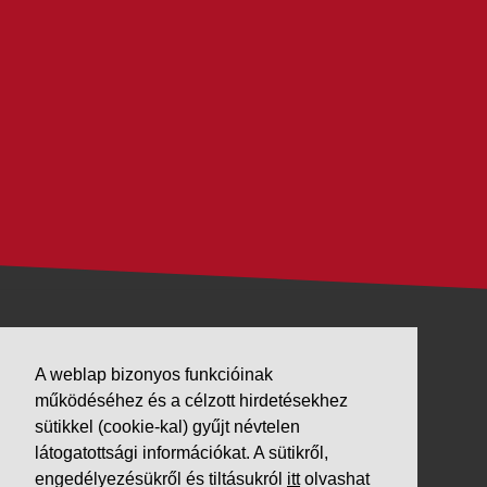
VÁLLALKOZÁSUNK
A weblap bizonyos funkcióinak
Letöltések
működéséhez és a célzott hirdetésekhez
sütikkel (cookie-kal) gyűjt névtelen
Adatvédelem
látogatottsági információkat. A sütikről,
Impresszum
engedélyezésükről és tiltásukról
itt
olvashat