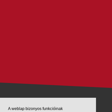
VÁLLALKOZÁSUNK
A weblap bizonyos funkcióinak