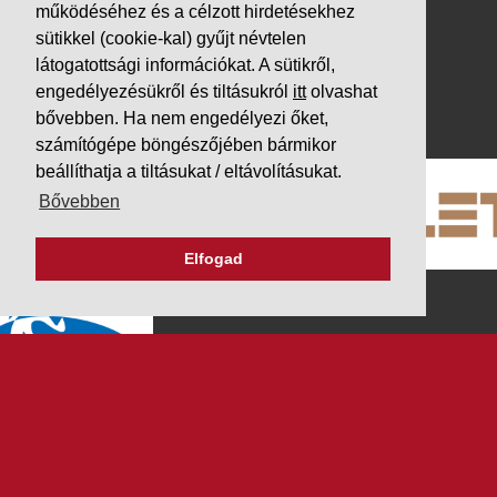
Letöltések
működéséhez és a célzott hirdetésekhez
Adatvédelem
sütikkel (cookie-kal) gyűjt névtelen
látogatottsági információkat. A sütikről,
Impresszum
engedélyezésükről és tiltásukról
itt
olvashat
PARTNEREINK
bővebben. Ha nem engedélyezi őket,
számítógépe böngészőjében bármikor
beállíthatja a tiltásukat / eltávolításukat.
Bővebben
Elfogad