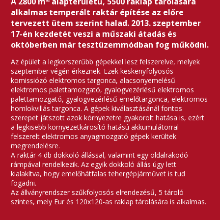
A 2800 m
alapterületű, 5500 raklap tárolására
alkalmas temperált raktár építése az előre
tervezett ütem szerint halad. 2013. szeptember
17-én kezdetét veszi a műszaki átadás és
októberben már tesztüzemmódban fog működni.
Az épület a legkorszerűbb gépekkel lesz felszerelve, melyek
szeptember végén érkeznek. Ezek keskenyfolyosós
komissiózó elektromos targonca, alacsonyemelésű
elektromos palettamozgató, gyalogvezérlésű elektromos
palettamozgató, gyalogvezérlésű emelőtargonca, elektromos
homlokvillás targonca. A gépek kiválasztásánál fontos
szerepet játszott azok környezetre gyakorolt hatása is, ezért
a legkisebb környezetkárosító hatású akkumulátorral
felszerelt elektromos anyagmozgató gépek kerültek
megrendelésre.
A raktár 4 db dokkoló állással, valamint egy oldalrakodó
rámpával rendelkezik. Az egyik dokkoló állás úgy lett
kialakítva, hogy emelőhátfalas tehergépjárművet is tud
fogadni.
Az állványrendszer szűkfolyosós elrendezésű, 5 tároló
szintes, mely Eur és 120x120-as raklap tárolására is alkalmas.