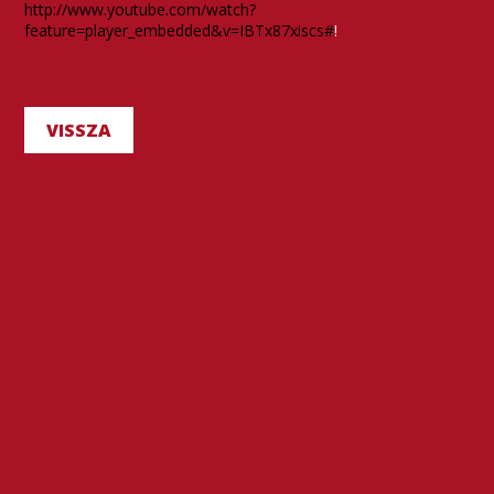
http://www.youtube.com/watch?
feature=player_embedded&v=IBTx87xiscs#
!
VISSZA