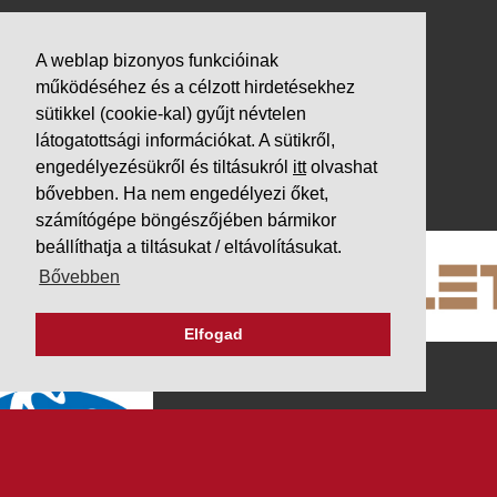
VÁLLALKOZÁSUNK
A weblap bizonyos funkcióinak
Letöltések
működéséhez és a célzott hirdetésekhez
Adatvédelem
sütikkel (cookie-kal) gyűjt névtelen
Impresszum
látogatottsági információkat. A sütikről,
engedélyezésükről és tiltásukról
itt
olvashat
PARTNEREINK
bővebben. Ha nem engedélyezi őket,
számítógépe böngészőjében bármikor
beállíthatja a tiltásukat / eltávolításukat.
Bővebben
Elfogad