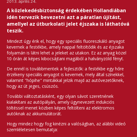
2013. április 24.
A közlekedésbiztonság érdekében Hollandiában
idén tervezik bevezetni azt a páratlan újítást,
amellyel az útburkolati jelet éjszaka is láthatóvá
teszik.
Mindezt úgy érik el, hogy egy speciális fluoreszkáló anyagot
kevernek a festékbe, amely nappal feltöltődik és az éjszaka
folyamán is látni lehet a jeleket az utakon. Ez az anyag közel
10 órán át képes kibocsájtani magából a halványzöld fényt.
De ennél is továbbmentek a fejlesztők: a festékbe egy hőre
érzékeny speciális anyagot is kevernek, mely által színekkel,
valamint "hópihe" mintákkal jelzik majd az autóvezetőknek,
hogy az út jeges, csúszós.
További változtatásként, egy olyan sávot szeretnének
kialakítani az autópályán, amely úgynevezett indukciós
töltéssel menet közben képes feltölteni az elektromos
autóknak az akkumulátorát.
Hogy mindez hogy fog kinézni a valóságban, az alábbi videó
szemléletesen bemutatja: