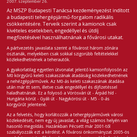
2007. szeptember 26.
Az MSZP Budapesti Tanácsa kezdeményezést indított
a budapesti tehergépjármű-forgalom radikális
csökkentésére. Terveik szerint a kamionok csak
kivételes esetekben, engedéllyel és útdíj
megfizetésével használhatnának a fővárosi utakat.
A pártvezetés javaslata szerint a fővárost három zónára
osztanák, melyekben csak sokkal szigorúbb feltételekkel
közlekedhetnének a teherautók.
A gyakorlatilag egyetlen útvonalat jelentő kamionfolyosón az
M0 körgyűrű keleti szakaszának átadásáig közlekedhetnének
a nehézgépjárművek. Az M0-ás keleti szakaszának átadása
után már itt sem, illetve csak engedéllyel és díjfizetéssel
haladhatnának. Ez a folyosó a Vörösvári út - Árpád híd -
Hungária körút - Gyáli út - Nagykörösi út - M5 - 0-ás
körgyűrűt jelentené.
Az a felvetés, hogy korlátozzák a tehergépjárművek városi
közlekedését, nem egy új javaslat, a világ számos helyén van
hasonló megoldás. Hazánkban Pécsett már 2001-től
szabályozzák ezt a kérdést. A fővárosi önkormányzat 2005-ös