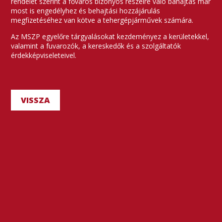
rendelet szerint a főváros bizonyos részeire való bahajtás már
most is engedélyhez és behajtási hozzájárulás
megfizetéséhez van kötve a tehergépjárművek számára.
Az MSZP egyelőre tárgyalásokat kezdeményez a kerületekkel,
valamint a fuvarozók, a kereskedők és a szolgáltatók
érdekképviseleteivel.
VISSZA