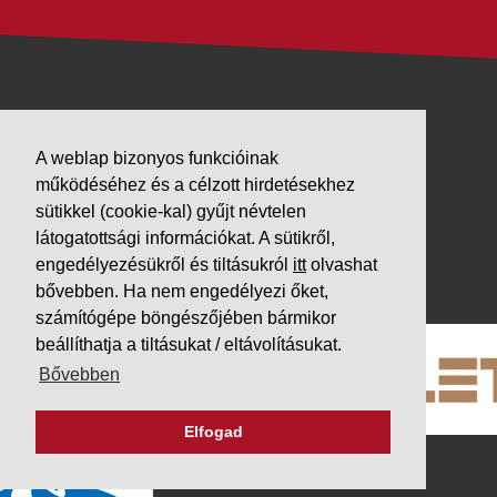
VÁLLALKOZÁSUNK
A weblap bizonyos funkcióinak
Letöltések
működéséhez és a célzott hirdetésekhez
Adatvédelem
sütikkel (cookie-kal) gyűjt névtelen
Impresszum
látogatottsági információkat. A sütikről,
engedélyezésükről és tiltásukról
itt
olvashat
PARTNEREINK
bővebben. Ha nem engedélyezi őket,
számítógépe böngészőjében bármikor
beállíthatja a tiltásukat / eltávolításukat.
Bővebben
Elfogad