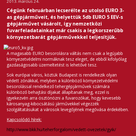
2013. március 24.
Cégünk februárban lecserélte az utolsó EURO 3-
as gépjárműveit, és helyettük 5db EURO 5 EEV-s
gépjárművet vásárolt, így nemzetközi
fuvarfeladatainkat már csakis a legkorszerűbb
környezetbarát gépjárművekkel teljesítjük.
A magasabb EURO besorolásra váltás nem csak a legújabb
környezetvédelmi normáknak tesz eleget, de ebből kifolyólag
gazdaságosabb üzemeltetést is lehetővé tesz.
Sok európai város, köztük Budapest is rendelkezik olyan
védett zónákkal, melyben a különböző környezetvédelmi
besorolással rendelkező tehergépjárművek számára
különböző behajtási díjakat állapítanak meg, ezzel is
igyekezvén arra ösztönözni a fuvarozókat, hogy kevesebb
károsanyag-kibocsátású járművekkel végezzék
szolgáltatásukat a városok levegőjének megóvása érdekében.
Kapcsolódó hírek:
http://www.bkk.hu/teherforgalom/vedett-ovezetek/gyik/