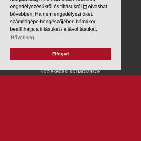
engedélyezésükről és tiltásukról
itt
olvashat
bővebben. Ha nem engedélyezi őket,
számítógépe böngészőjében bármikor
beállíthatja a tiltásukat / eltávolításukat.
Bővebben
K&V ÚTINFORM
Autópálya díjak
Elfogad
Üzemanyag árak
Közlekedési korlátozások
Menetrendek
Panaszbejelentés
Alválalkozóknak
RENDSZER TANÚSÍTVÁNYAINK