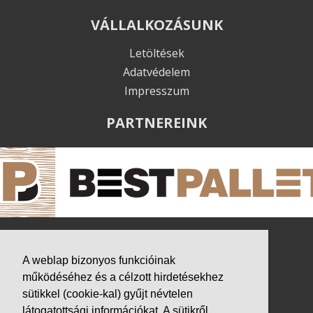
VÁLLALKOZÁSUNK
Letöltések
Adatvédelem
Impresszum
PARTNEREINK
A weblap bizonyos funkcióinak
működéséhez és a célzott hirdetésekhez
sütikkel (cookie-kal) gyűjt névtelen
látogatottsági információkat. A sütikről,