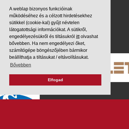
VÁLLALKOZÁSUNK
A weblap bizonyos funkcióinak
Letöltések
működéséhez és a célzott hirdetésekhez
Adatvédelem
sütikkel (cookie-kal) gyűjt névtelen
Impresszum
látogatottsági információkat. A sütikről,
engedélyezésükről és tiltásukról
itt
olvashat
PARTNEREINK
bővebben. Ha nem engedélyezi őket,
számítógépe böngészőjében bármikor
beállíthatja a tiltásukat / eltávolításukat.
Bővebben
Elfogad