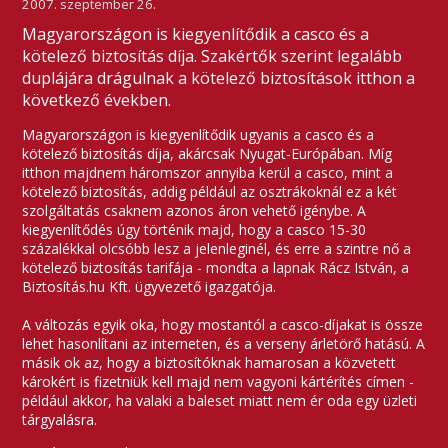
2007. szeptember 26.
Magyarországon is kiegyenlítődik a casco és a
kötelező biztosítás díja. Szakértők szerint legalább
duplájára drágulnak a kötelező biztosítások itthon a
következő években.
Magyarországon is kiegyenlítődik ugyanis a casco és a
kötelező biztosítás díja, akárcsak Nyugat-Európában. Míg
itthon majdnem háromszor annyiba kerül a casco, mint a
kötelező biztosítás, addig például az osztrákoknál ez a két
szolgáltatás csaknem azonos áron vehető igénybe. A
kiegyenlítődés úgy történik majd, hogy a casco 15-30
százalékkal olcsóbb lesz a jelenleginél, és erre a szintre nő a
kötelező biztosítás tarifája - mondta a lapnak Rácz István, a
Biztosítás.hu Kft. ügyvezető igazgatója.
A változás egyik oka, hogy mostantól a casco-díjakat is össze
lehet hasonlítani az interneten, és a verseny árletörő hatású. A
másik ok az, hogy a biztosítóknak hamarosan a közvetett
károkért is fizetniük kell majd nem vagyoni kártérítés címen -
például akkor, ha valaki a baleset miatt nem ér oda egy üzleti
tárgyalásra.