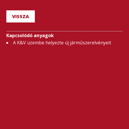
VISSZA
Kapcsolódó anyagok
A K&V üzembe helyezte új járműszerelvényeit