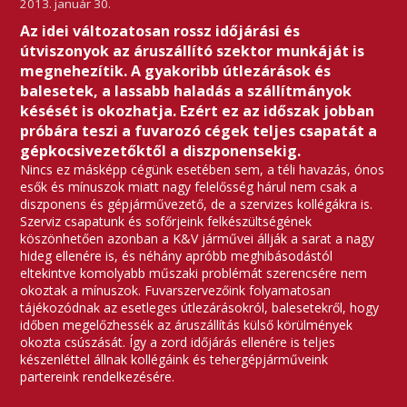
2013. január 30.
Az idei változatosan rossz időjárási és
útviszonyok az áruszállító szektor munkáját is
megnehezítik. A gyakoribb útlezárások és
balesetek, a lassabb haladás a szállítmányok
késését is okozhatja. Ezért ez az időszak jobban
próbára teszi a fuvarozó cégek teljes csapatát a
gépkocsivezetőktől a diszponensekig.
Nincs ez másképp cégünk esetében sem, a téli havazás, ónos
esők és mínuszok miatt nagy felelősség hárul nem csak a
diszponens és gépjárművezető, de a szervizes kollégákra is.
Szerviz csapatunk és sofőrjeink felkészültségének
köszönhetően azonban a K&V járművei állják a sarat a nagy
hideg ellenére is, és néhány apróbb meghibásodástól
eltekintve komolyabb műszaki problémát szerencsére nem
okoztak a mínuszok. Fuvarszervezőink folyamatosan
tájékozódnak az esetleges útlezárásokról, balesetekről, hogy
időben megelőzhessék az áruszállítás külső körülmények
okozta csúszását. Így a zord időjárás ellenére is teljes
készenléttel állnak kollégáink és tehergépjárműveink
partereink rendelkezésére.