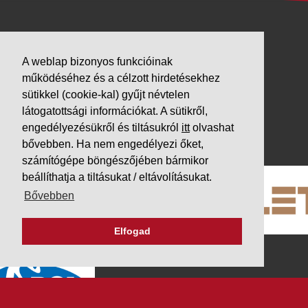
VÁLLALKOZÁSUNK
A weblap bizonyos funkcióinak
Letöltések
működéséhez és a célzott hirdetésekhez
Adatvédelem
sütikkel (cookie-kal) gyűjt névtelen
Impresszum
látogatottsági információkat. A sütikről,
engedélyezésükről és tiltásukról
itt
olvashat
PARTNEREINK
bővebben. Ha nem engedélyezi őket,
számítógépe böngészőjében bármikor
beállíthatja a tiltásukat / eltávolításukat.
Bővebben
Elfogad