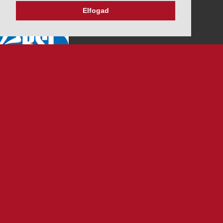
Elfogad
K&V ÚTINFORM
Autópálya díjak
Üzemanyag árak
Közlekedési korlátozások
Menetrendek
Panaszbejelentés
Alválalkozóknak