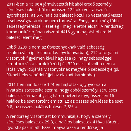
2011-ben a 15 064 járművezetői hibából eredő személyi
sérüléses balesetből mindössze 124 oka volt abszolút
gyorshajtás, az 576 halálos baleset közül 16 vezethető vissza
a sebességhatárok be nem tartására. Ennyi, amit még több
sebességméréssel - esetleg - meg lehetne előzni. A rendőrség
kommunikációjában viszont 4416 gyorshajtásból eredő
baleset jelent meg.
Ebből 3289 a nem az útviszonyoknak való sebesség
alkalmazása (pl. kisodródás egy kanyarban), 212 a forgalmi
viszonyok figyelmen kívül hagyása (pl. nagy sebességgel
elmotorozás a sorok között) és 520 eset jut volt a nem a
látási vagy időjárási viszonyoknak megfelelő sebességre (pl.
90-nel belecsapódni éjjel az elakadt kamionba).
2011-ben mindössze 124-en hajtottak úgy gyorsan a
hivatalos statisztika szerint, hogy abból személyi sérüléses
baleset származott, alig háromhetente egy, összesen 16
halálos baleset történt emiatt. Ez az összes sérüléses baleset
0,8, az összes halálos baleset 2,8%-a.
A rendőrség viszont azt kommunikálja, hogy a személyi
sérüléses balesetek 29,3, a halálos balesetek 41%-a történt
gyorshajtás miatt. Ezzel magyarázza a rendőrség a