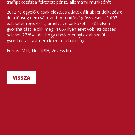
traffipaxozásba fektetett pénzt, állományi munkaórát.
2012-re egyelőre csak előzetes adatok állnak rendelkezésre,
de a lényeg nem változott. A rendőrség összesen 15 007
balesetet regisztrált, amelyek okai között első helyen
gyorshajtást jelölik meg. 4 067 ilyen eset volt, az összes
baleset 27 %-a, de, hogy ebből mennyi az abszolút
gyorshajtás, azt nem közölte a hatóság.
Forrás: MTI, Nol, KSH, Vezess.hu
VISSZA