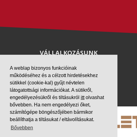
VÁLLALKOZÁSUNK
Letöltések
A weblap bizonyos funkcióinak
Adatvédelem
működéséhez és a célzott hirdetésekhez
Impresszum
sütikkel (cookie-kal) gyűjt névtelen
látogatottsági információkat. A sütikről,
PARTNEREINK
engedélyezésükről és tiltásukról
itt
olvashat
bővebben. Ha nem engedélyezi őket,
számítógépe böngészőjében bármikor
beállíthatja a tiltásukat / eltávolításukat.
Bővebben