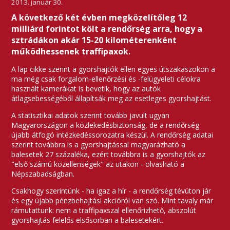
2013. január 30.
A következő két évben megközelítőleg 12
milliárd forintot költ a rendőrség arra, hogy a
sztrádákon akár 15-20 kilométerenként
működhessenek traffipaxok.
A lap cikke szerint a gyorshajtók ellen egyes útszakaszokon a
ma még csak forgalom-ellenőrzési és -felügyeleti célokra
használt kamerákat is bevetik, hogy az autók
átlagsebességéből állapítsák meg az esetleges gyorshajtást.
A statisztikai adatok szerint tovább javult ugyan
Magyarországon a közlekedésbiztonság, de a rendőrség
újabb átfogó intézkedéssorozatra készül. A rendőrség adatai
szerint továbbra is a gyorshajtással magyarázható a
balesetek 27 százaléka, ezért továbbra is a gyorshajtók az
"első számú közellenségek" az utakon - olvasható a
Népszabadságban.
Csakhogy szerintünk - ha igaz a hír - a rendőrség tévúton jár
és egy újabb pénzbehajtási akcióról van szó. Mint tavaly már
rámutattunk: nem a traffipaxszal ellenőrizhető, abszolút
gyorshajtás felelős elsősorban a balesetekért.