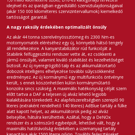
idejével és az iparágban egyedülálló szerviztulajdonságaival
(akár 150 000 kilométeres szervizintervallumok) kiemelkedő
tartósságot garantál.
A nagy raksúly érdekében optimalizált önsúly
Az akár 44 tonna szerelvényössztömeg és 2300 Nm-es
motornyomaték eléréséhez egy új, könnyebb hátsó tengely
áll rendelkezésre. A kanyarstabilizátor rúd funkcióját a
Stabilink felfüggesztési rendszer vette át, ez csökkenti a
jármű önsúlyát, valamint kiváló stabilitást és kezelhetőséget
biztosít. Az új nyeregrögzítő talp és az akkumulátortartó
dobozok intelligens elhelyezése további súlycsökkenést
eredményez. Az új kormánymű egy multifunkciós öntvényre
került, s ennek köszönhetően külön kormányműtartó
konzolra sincs szükség. A maximális hatékonyság célját szem
előtt tartva a DAF a teljesen új alváz lehető legjobb
kialakítására törekedett. Az alapfelszereltségben szereplő 90
literes (extraként rendelhető 140 literes) AdBlue tartály a fülke
alatt kapott helyet, az akkumulátorok pedig az alváz
belsejébe, hátulra kerülhettek. Azáltal, hogy a DeNOx
rendszer és a szénszűrő egybeépült, lehetővé vált, hogy a
maximális hatótávolság érdekében a üzemanyag tartály
kapacitása akár 1500 literre nőjön. További fejlesztéseket