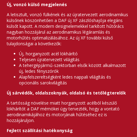
Új, vonzó külső megjelenés
A letisztult, vonzó fülkének és az újratervezett aerodinamikus
külsőnek köszönhetően a DAF új XF zászlóshajója elegáns
külsőt kapott. A modern designelemekkel tarkított hűtőrács
nagyban hozzájárul az aerodinamikus légáramlás és
motorhűtés optimalizálásához. Az új XF további külső
tulajdonságai a következők:
Új, horganyzott acél lökhárító
Teljesen újratervezett világítás
A tehergépjármű-szektorban elsők között alkalmazott
új, ledes fényszórók
Alapfelszereltségként ledes nappali világítás és
opcionális sarokvilágítás
Új sárvédők, oldalszoknyák, oldalsó és tetőlégterelők
A tartósság növelése miatt horganyzott acélból készülő
lökhárítót a DAF mérnökei úgy tervezték, hogy a vontató
aerodinamikájához és motorjának hűtéséhez ez is
hozzájáruljon.
Fejlett szállítási hatékonyság