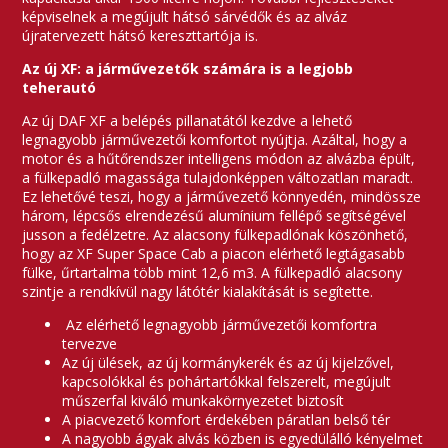
képviselnek a megújult hátsó sárvédők és az alváz
újratervezett hátsó kereszttartója is.
Az új XF: a járművezetők számára is a legjobb
teherautó
Az új DAF XF a belépés pillanatától kezdve a lehető
legnagyobb járművezetői komfortot nyújtja. Azáltal, hogy a
motor és a hűtőrendszer intelligens módon az alvázba épült,
a fülkepadló magassága tulajdonképpen változatlan maradt.
Ez lehetővé teszi, hogy a járművezető könnyedén, mindössze
három, lépcsős elrendezésű alumínium fellépő segítségével
jusson a fedélzetre. Az alacsony fülkepadlónak köszönhető,
hogy az XF Super Space Cab a piacon elérhető legtágasabb
fülke, űrtartalma több mint 12,6 m3. A fülkepadló alacsony
szintje a rendkívül nagy látótér kialakítását is segítette.
Az elérhető legnagyobb járművezetői komfortra
tervezve
Az új ülések, az új kormánykerék és az új kijelzővel,
kapcsolókkal és pohártartókkal felszerelt, megújult
műszerfal kiváló munkakörnyezetet biztosít
A piacvezető komfort érdekében páratlan belső tér
A nagyobb ágyak alvás közben is egyedülálló kényelmet