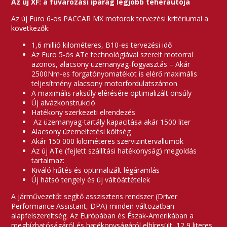
Az új XF: a fuvarozási iparág legjobb teherautója
Az új Euro 6-os PACCAR MX motorok tervezési kritériumai a
következők:
1,6 millió kilométeres, B10-es tervezési idő
Az Euro 5-ös ATe technológiával szerelt motorral
azonos, alacsony üzemanyag-fogyasztás – Akár
2500Nm-es forgatónyomatékot is elérő maximális
teljesítmény alacsony motorfordulatszámon
A maximális raksúly elérésére optimalizált önsúly
Új alvázkonstrukció
Hatékony szerkezeti elrendezés
Az üzemanyag-tartály kapacitása akár 1500 liter
Alacsony üzemeltetési költség
Akár 150 000 kilométeres szervizintervallumok
Az új ATe (fejlett szállítási hatékonyság) megoldás
tartalmaz:
Kiváló hűtés és optimalizált légáramlás
Új hátsó tengely és új váltóáttételek
A járművezetőt segítő asszisztens rendszer (Driver
Performance Assistant, DPA) minden változatban
alapfelszereltség. Az Európában és Észak-Amerikában a
megbízhatóságáról és hatékonyságáról elhíresült, 12,9 literes