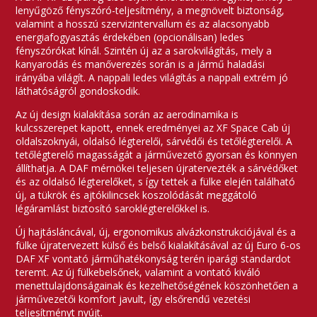
lenyűgöző fényszóró-teljesítmény, a megnövelt biztonság,
valamint a hosszú szervizintervallum és az alacsonyabb
energiafogyasztás érdekében (opcionálisan) ledes
fényszórókat kínál. Szintén új az a sarokvilágítás, mely a
kanyarodás és manőverezés során is a jármű haladási
irányába világít. A nappali ledes világítás a nappali extrém jó
láthatóságról gondoskodik.
Az új design kialakítása során az aerodinamika is
kulcsszerepet kapott, ennek eredményei az XF Space Cab új
oldalszoknyái, oldalsó légterelői, sárvédői és tetőlégterelői. A
tetőlégterelő magasságát a járművezető gyorsan és könnyen
állíthatja. A DAF mérnökei teljesen újratervezték a sárvédőket
és az oldalsó légterelőket, s így tettek a fülke elején található
új, a tükrök és ajtókilincsek koszolódását meggátoló
légáramlást biztosító saroklégterelőkkel is.
Új hajtásláncával, új, ergonomikus alvázkonstrukciójával és a
fülke újratervezett külső és belső kialakításával az új Euro 6-os
DAF XF vontató járműhatékonyság terén iparági standardot
teremt. Az új fülkebelsőnek, valamint a vontató kiváló
menettulajdonságainak és kezelhetőségének köszönhetően a
járművezetői komfort javult, így elsőrendű vezetési
teljesítményt nyújt.