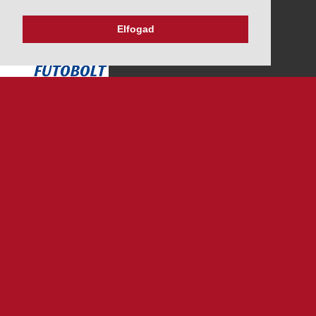
Elfogad
K&V ÚTINFORM
Autópálya díjak
Üzemanyag árak
Közlekedési korlátozások
Menetrendek
Panaszbejelentés
Alválalkozóknak
RENDSZER TANÚSÍTVÁNYAINK