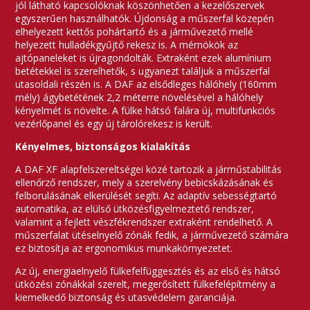
jól látható kapcsolóknak köszönhetően a kezelőszervek
egyszerűen használhatók. Újdonság a műszerfal közepén
elhelyezett kettős pohártartó és a járművezető mellé
helyezett hulladékgyűjtő rekesz is. A mérnökök az
ajtópaneleket is újragondolták. Extraként ezek alumínium
betétekkel is szerelhetők, s ugyanezt találjuk a műszerfal
utasoldali részén is. A DAF az elsődleges hálóhely (160mm
mély) ágybetétének 2,2 méterre növelésével a hálóhely
kényelmét is növelte. A fülke hátsó falára új, multifunkciós
vezérlőpanel és egy új tárolórekesz is került.
Kényelmes, biztonságos kialakítás
A DAF XF alapfelszereltségei közé tartozik a járműstabilitás
ellenőrző rendszer, mely a szerelvény bebicskázásának és
felborulásának elkerülését segíti. Az adaptív sebességtartó
automatika, az elülső ütközésfigyelmeztető rendszer,
valamint a fejlett vészfékrendszer extraként rendelhető. A
műszerfalat ütéselnyelő zónák fedik, a járművezető számára
ez biztosítja az ergonomikus munkakörnyezetet.
Az új, energiaelnyelő fülkefelfüggesztés és az első és hátsó
ütközési zónákkal szerelt, megerősített fülkefelépítmény a
kiemelkedő biztonság és utasvédelem garanciája.