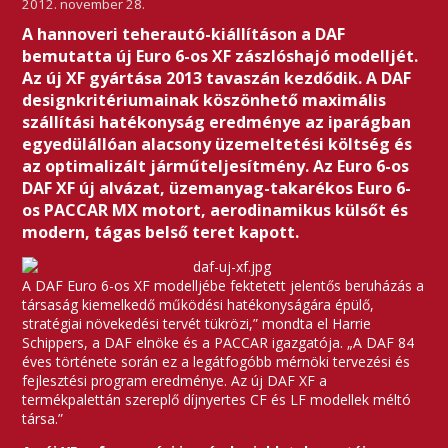
2012. november 28.
A hannoveri teherautó-kiállításon a DAF
bemutatta új Euro 6-os XF zászlóshajó modelljét.
Az új XF gyártása 2013 tavaszán kezdődik. A DAF
designkritériumainak köszönhető maximális
szállítási hatékonyság eredménye az iparágban
egyedülállóan alacsony üzemeltetési költség és
az optimalizált járműteljesítmény. Az Euro 6-os
DAF XF új alvázat, üzemanyag-takarékos Euro 6-
os PACCAR MX motort, aerodinamikus külsőt és
modern, tágas belső teret kapott.
A DAF Euro 6-os XF modelljébe fektetett jelentős beruházás a
társaság kiemelkedő működési hatékonyságára épülő,
stratégiai növekedési tervét tükrözi,” mondta el Harrie
Schippers, a DAF elnöke és a PACCAR igazgatója. „A DAF 84
éves története során ez a legátfogóbb mérnöki tervezési és
fejlesztési program eredménye. Az új DAF XF a
termékpalettán szereplő díjnyertes CF és LF modellek méltó
társa.”