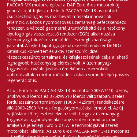
PACCAR MX motorra építve a DAF Euro 6-os motorok új
generációját fejlesztette ki. A PACCAR MX-13-as motort
csúcstechnológiás és már bevált műszaki innovációk
jellemzik. A közös nyomócsöves üzemanyag-befecskendező
rendszer, a változó geometriájú turbófeltöltő és a hatékony
kipufogó gáz visszavezető rendszer (EGR) alkalmazása
üzemanyag-takarékos működést és megbízhatóságot
garantál. A fejlett kipufogógáz-utókezelő rendszer DeNOx
katalitikus konvertert és aktív szénszűrőt (dízel
részecskeszűrőt) tartalmaz, és kifejlesztésének célja a lehető
legnagyobb hatékonyság elérése volt. A üzemanyag-
fogyasztás további javítása érdekében a mérnökök
optimalizálták a motor működési ciklusa során fellépő passzív
regenerációt is.
Az új, Euro 6-os PACCAR MX-13-as motor 300kW/410 lóerős,
340kW/460 lóerős és 375kW/510 lóerős változatban, széles
fordulatszám-tartományban (1000-1425rpm) rendelkezésre
álló 2000-2500 Nm-es forgatónyomatékkal érhető el. Az új
hajtáslánc fő fejlesztési elve az volt, hogy az üzemanyag-
fogyasztás ugyanolyan alacsony szinten maradjon, mint
amilyen a jelenlegi Euro 5-ös, ATe technológiával szerelt
motorokat jellemzi. Az Euro 6-os PACCAR MX-13-as motor az
1,6 millió kilométerre szóló, B10-es kategóriájú tervezési