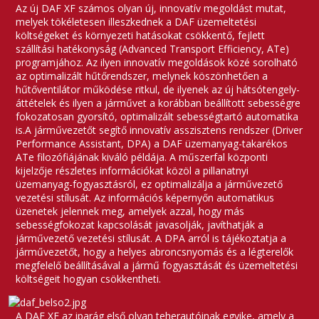
Az új DAF XF számos olyan új, innovatív megoldást mutat,
melyek tökéletesen illeszkednek a DAF üzemeltetési
költségeket és környezeti hatásokat csökkentő, fejlett
szállítási hatékonyság (Advanced Transport Efficiency, ATe)
programjához. Az ilyen innovatív megoldások közé sorolható
az optimalizált hűtőrendszer, melynek köszönhetően a
hűtőventilátor működése ritkul, de ilyenek az új hátsótengely-
áttételek és ilyen a járművet a korábban beállított sebességre
fokozatosan gyorsító, optimalizált sebességtartó automatika
is.A járművezetőt segítő innovatív asszisztens rendszer (Driver
Performance Assistant, DPA) a DAF üzemanyag-takarékos
ATe filozófiájának kiváló példája. A műszerfal központi
kijelzője részletes információkat közöl a pillanatnyi
üzemanyag-fogyasztásról, ez optimalizálja a járművezető
vezetési stílusát. Az információs képernyőn automatikus
üzenetek jelennek meg, amelyek azzal, hogy más
sebességfokozat kapcsolását javasolják, javíthatják a
járművezető vezetési stílusát. A DPA arról is tájékoztatja a
járművezetőt, hogy a helyes abroncsnyomás és a légterelők
megfelelő beállításával a jármű fogyasztását és üzemeltetési
költségeit hogyan csökkentheti.
A DAF XF az iparág első olyan teherautóinak egyike, amely a