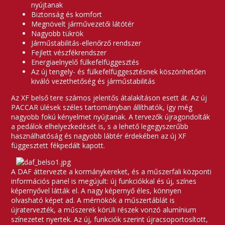
nyújtanak
Biztonság és komfort
Megnövelt járművezetői látótér
Nagyobb tükrök
Járműstabilitás-ellenőrző rendszer
Fejlett vészfékrendszer
Energiaelnyelő fülkefelfüggesztés
Az új tengely- és fülkefelfüggesztésnek köszönhetően
kiváló vezethetőség és járműstabilitás
Az XF belső tere számos jelentős átalakításon esett át. Az új
PACCAR ülések széles tartományban állíthatók, így még
nagyobb fokú kényelmet nyújtanak. A tervezők újragondolták
a pedálok elhelyezkedését is, s a lehető legegyszerűbb
használhatóság és nagyobb lábtér érdekében az új XF
függesztett fékpedált kapott.
A DAF áttervezte a kormánykereket, és a műszerfali központi
információs panel is megújult: új funkciókkal és új, színes
képernyővel látták el. A nagy képernyő éles, könnyen
olvasható képet ad. A mérnökök a műszertáblát is
újratervezték, a műszerek körüli részek vonzó alumínium
színezetet nyertek. Az új, funkciók szerint újracsoportosított,