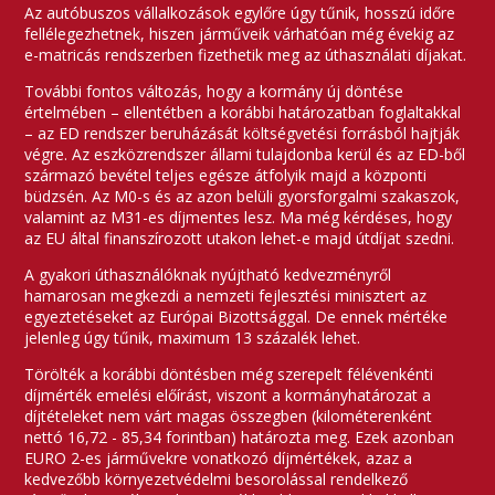
Az autóbuszos vállalkozások egylőre úgy tűnik, hosszú időre
fellélegezhetnek, hiszen járműveik várhatóan még évekig az
e-matricás rendszerben fizethetik meg az úthasználati díjakat.
További fontos változás, hogy a kormány új döntése
értelmében – ellentétben a korábbi határozatban foglaltakkal
– az ED rendszer beruházását költségvetési forrásból hajtják
végre. Az eszközrendszer állami tulajdonba kerül és az ED-ből
származó bevétel teljes egésze átfolyik majd a központi
büdzsén. Az M0-s és az azon belüli gyorsforgalmi szakaszok,
valamint az M31-es díjmentes lesz. Ma még kérdéses, hogy
az EU által finanszírozott utakon lehet-e majd útdíjat szedni.
A gyakori úthasználóknak nyújtható kedvezményről
hamarosan megkezdi a nemzeti fejlesztési minisztert az
egyeztetéseket az Európai Bizottsággal. De ennek mértéke
jelenleg úgy tűnik, maximum 13 százalék lehet.
Törölték a korábbi döntésben még szerepelt félévenkénti
díjmérték emelési előírást, viszont a kormányhatározat a
díjtételeket nem várt magas összegben (kilométerenként
nettó 16,72 - 85,34 forintban) határozta meg. Ezek azonban
EURO 2-es járművekre vonatkozó díjmértékek, azaz a
kedvezőbb környezetvédelmi besorolással rendelkező