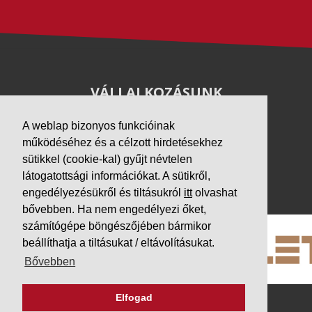
VÁLLALKOZÁSUNK
Letöltések
A weblap bizonyos funkcióinak
Adatvédelem
működéséhez és a célzott hirdetésekhez
Impresszum
sütikkel (cookie-kal) gyűjt névtelen
látogatottsági információkat. A sütikről,
PARTNEREINK
engedélyezésükről és tiltásukról
itt
olvashat
bővebben. Ha nem engedélyezi őket,
számítógépe böngészőjében bármikor
beállíthatja a tiltásukat / eltávolításukat.
Bővebben
Elfogad