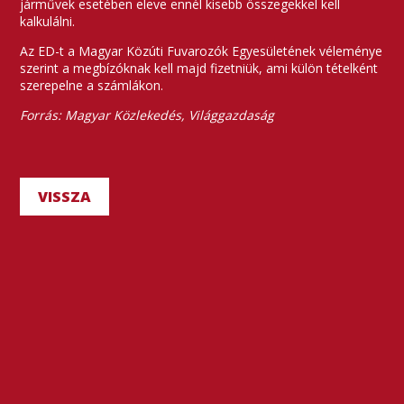
járművek esetében eleve ennél kisebb összegekkel kell
kalkulálni.
Az ED-t a Magyar Közúti Fuvarozók Egyesületének véleménye
szerint a megbízóknak kell majd fizetniük, ami külön tételként
szerepelne a számlákon.
Forrás: Magyar Közlekedés, Világgazdaság
VISSZA