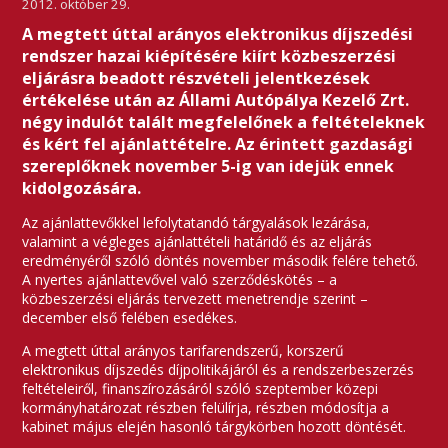
2012. október 29.
A megtett úttal arányos elektronikus díjszedési
rendszer hazai kiépítésére kiírt közbeszerzési
eljárásra beadott részvételi jelentkezések
értékelése után az Állami Autópálya Kezelő Zrt.
négy indulót talált megfelelőnek a feltételeknek
és kért fel ajánlattételre. Az érintett gazdasági
szereplőknek november 5-ig van idejük ennek
kidolgozására.
Az ajánlattevőkkel lefolytatandó tárgyalások lezárása,
valamint a végleges ajánlattételi határidő és az eljárás
eredményéről szóló döntés november második felére tehető.
A nyertes ajánlattevővel való szerződéskötés – a
közbeszerzési eljárás tervezett menetrendje szerint –
december első felében esedékes.
A megtett úttal arányos tarifarendszerű, korszerű
elektronikus díjszedés díjpolitikájáról és a rendszerbeszerzés
feltételeiről, finanszírozásáról szóló szeptember közepi
kormányhatározat részben felülírja, részben módosítja a
kabinet május elején hasonló tárgykörben hozott döntését.