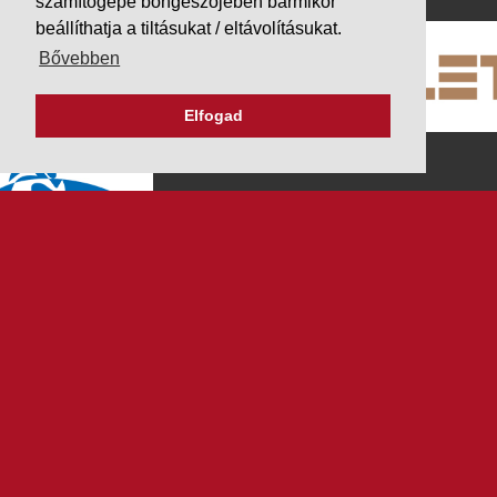
számítógépe böngészőjében bármikor
beállíthatja a tiltásukat / eltávolításukat.
Bővebben
Elfogad
K&V ÚTINFORM
Autópálya díjak