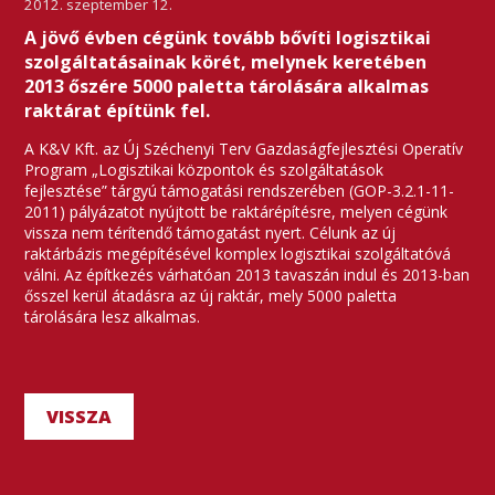
2012. szeptember 12.
A jövő évben cégünk tovább bővíti logisztikai
szolgáltatásainak körét, melynek keretében
2013 őszére 5000 paletta tárolására alkalmas
raktárat építünk fel.
A K&V Kft. az Új Széchenyi Terv Gazdaságfejlesztési Operatív
Program „Logisztikai központok és szolgáltatások
fejlesztése” tárgyú támogatási rendszerében (GOP-3.2.1-11-
2011) pályázatot nyújtott be raktárépítésre, melyen cégünk
vissza nem térítendő támogatást nyert. Célunk az új
raktárbázis megépítésével komplex logisztikai szolgáltatóvá
válni. Az építkezés várhatóan 2013 tavaszán indul és 2013-ban
ősszel kerül átadásra az új raktár, mely 5000 paletta
tárolására lesz alkalmas.
VISSZA