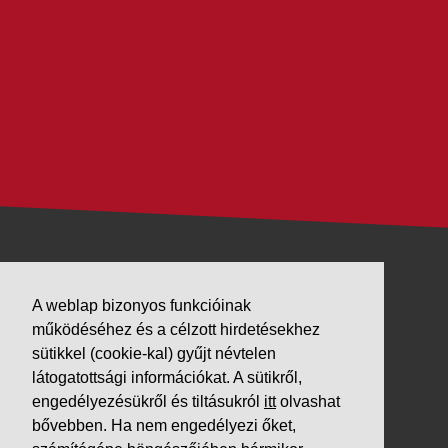
VÁLLALKOZÁSUNK
A weblap bizonyos funkcióinak
Letöltések
működéséhez és a célzott hirdetésekhez
sütikkel (cookie-kal) gyűjt névtelen
Adatvédelem
látogatottsági információkat. A sütikről,
Impresszum
engedélyezésükről és tiltásukról
itt
olvashat
bővebben. Ha nem engedélyezi őket,
PARTNEREINK