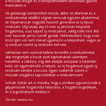
a műszaki vizsgát és a környezetvédelmi besorolást igazoló
matricákért is.
Ha gazdasági szempontból nézzük, akkor az államnak és a
rendszámokat előállító cégnek nemcsak egyszeri alkalommal,
de folyamatosan nagyobb hasznot generálna az új típusú
rendszám. Míg tavaly alig 63 ezer új járművet helyeztek
forgalomba, azaz kapott új rendszámot, addig több mint 400
ezer használt jármű cserélt gazdát. Feltételezhető, hogy ezek
közül igen sok nem marad ugyanazon a településen, vagyis az
új rendszer szerint új rendszám kell neki.
Várhatóan nem azonnal kellene lecserélni a rendszámokat,
akik megtartják a kocsit azok kaphatnának valamilyen
haladékot a váltásra, míg akik eladják autójukat a határidőn
belül, ott egyértelműbb a helyzet, az új forgalmival együtt új
rendszám kerülne a kocsira. Egyes szakértők szerint a
műszaki vizsgához kapcsolódhat a rendszámcsere.
Schváb Zoltán azt is mondta, hogy a jövőben egyszerűsödik a
gépjárművek forgalomba helyezése, a forgalmi engedélyek,
és a jogosítványok kiadása is.
Forrás: vezess.hu