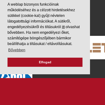
Letöltések
A weblap bizonyos funkcióinak
Adatvédelem
működéséhez és a célzott hirdetésekhez
sütikkel (cookie-kal) gyűjt névtelen
Impresszum
látogatottsági információkat. A sütikről,
PARTNEREINK
engedélyezésükről és tiltásukról
itt
olvashat
bővebben. Ha nem engedélyezi őket,
számítógépe böngészőjében bármikor
beállíthatja a tiltásukat / eltávolításukat.
Bővebben
Elfogad