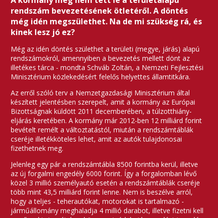
A kormány még nem tett le a területalapú
rendszám bevezetésének ötletéről. A döntés
még idén megszülethet. Na de mi szükség rá, és
kinek lesz jó ez?
Még az idén döntés születhet a területi (megye, járás) alapú
rendszámokról, amennyiben a bevezetés mellett dönt az
illetékes tárca - mondta Schváb Zoltán, a Nemzeti Fejlesztési
Minisztérium közlekedésért felelős helyettes államtitkára.
Az erről szóló terv a Nemzetgazdasági Minisztérium által
készített jelentésben szerepelt, amit a kormány az Európai
Bizottságnak küldött 2011 decemberében, a túlzotthiány-
eljárás keretében. A kormány már 2012-ben 12 milliárd forint
bevételt remélt a változtatástól, miután a rendszámtáblák
cseréje illetékköteles lehet, amit az autók tulajdonosai
fizethetnek meg.
Jelenleg egy pár a rendszámtábla 8500 forintba kerül, illetve
az új forgalmi engedély 6000 forint. Így a forgalomban lévő
közel 3 millió személyautó esetén a rendszámtáblák cseréje
több mint 43,5 milliárd forint lenne. Nem is beszélve arról,
hogy a teljes - teherautókat, motorokat is tartalmazó -
járműállomány meghaladja 4 millió darabot, illetve fizetni kell