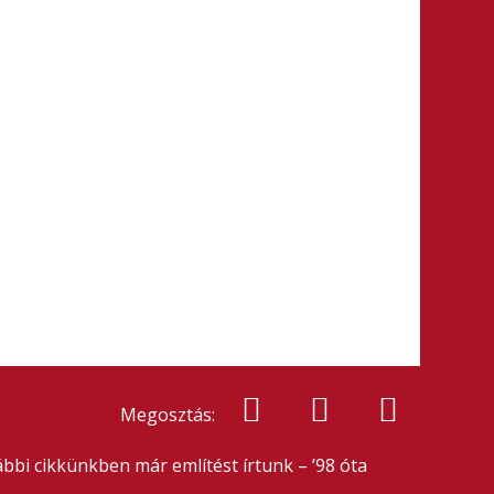
Megosztás:
bbi cikkünkben már említést írtunk – ’98 óta