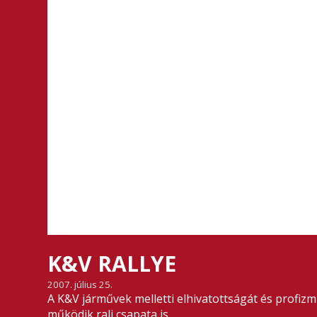
K&V RALLYE
2007. július 25.
A K&V járművek melletti elhivatottságát és profizm
működik rali csapata is.