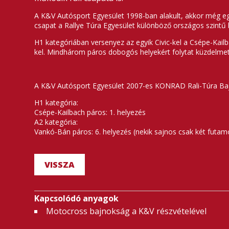
A K&V Autósport Egyesület 1998-ban alakult, akkor még egy L
csapat a Rallye Túra Egyesület különböző országos szintű
H1 kategóriában versenyez az egyik Civic-kel a Csépe-Kail
kel. Mindhárom páros dobogós helyekért folytat küzdelme
A K&V Autósport Egyesület 2007-es KONRAD Rali-Túra Bajn
H1 kategória:
Csépe-Kailbach páros: 1. helyezés
A2 kategória:
Vankó-Bán páros: 6. helyezés (nekik sajnos csak két futamo
VISSZA
Kapcsolódó anyagok
Motocross bajnokság a K&V részvételével