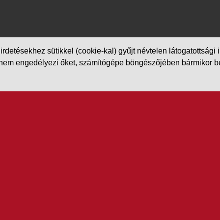
etésekhez sütikkel (cookie-kal) gyűjt névtelen látogatottsági in
m engedélyezi őket, számítógépe böngészőjében bármikor beállít