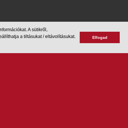
formációkat. A sütikről,
hatja a tiltásukat / eltávolításukat.
Elfogad