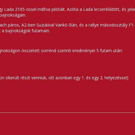
ada 2105-össel indítva pilótáit. Azóta a Lada lecserélődött, és jelen
 bajnokságain.
bach páros, A2-ben Suzukival Vankó-Bán, és a rallye másodosztály F1-
t a bajnokságok futamain.
okságon összetett sorrend szerinti eredményei 5 futam után:
n sikerült részt venniük, ott azonban egy 1. és egy 2. helyezéssel)