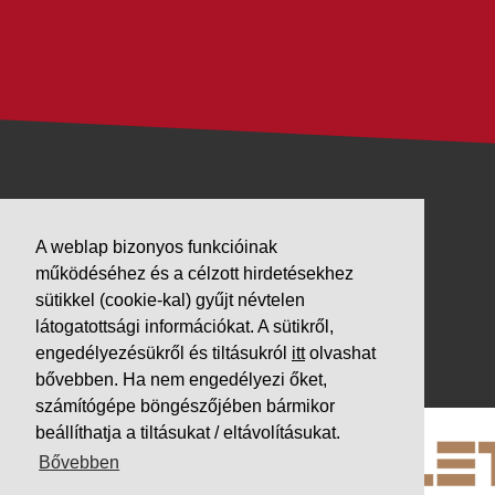
VÁLLALKOZÁSUNK
A weblap bizonyos funkcióinak
Letöltések
működéséhez és a célzott hirdetésekhez
Adatvédelem
sütikkel (cookie-kal) gyűjt névtelen
Impresszum
látogatottsági információkat. A sütikről,
engedélyezésükről és tiltásukról
itt
olvashat
PARTNEREINK
bővebben. Ha nem engedélyezi őket,
számítógépe böngészőjében bármikor
beállíthatja a tiltásukat / eltávolításukat.
Bővebben