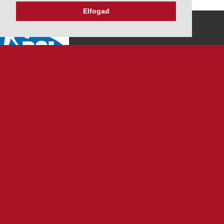
Elfogad
K&V ÚTINFORM
Autópálya díjak
Üzemanyag árak
Közlekedési korlátozások
Menetrendek
Panaszbejelentés