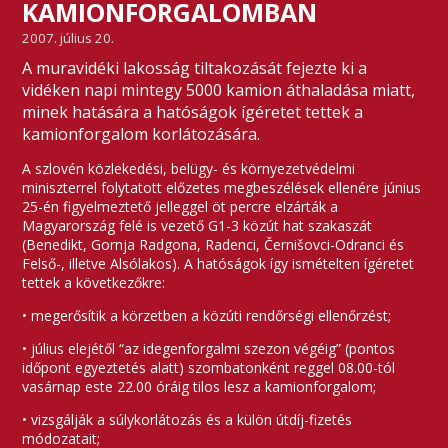
KAMIONFORGALOMBAN
2007. július 20.
A muravidéki lakosság tiltakozását fejezte ki a
vidéken napi mintegy 5000 kamion áthaladása miatt,
minek hatására a hatóságok ígéretet tettek a
kamionforgalom korlátozására.
A szlovén közlekedési, belügy- és környezetvédelmi
miniszterrel folytatott előzetes megbeszélések ellenére június
25-én figyelmeztető jelleggel öt percre elzárták a
Magyarország felé is vezető G1-3 közút hat szakaszát
(Benedikt, Gornja Radgona, Radenci, Černišovci-Odranci és
Felső-, illetve Alsólakos). A hatóságok így ismételten ígéretet
tettek a következőkre:
• megerősítik a körzetben a közúti rendőrségi ellenőrzést;
• július elejétől “az idegenforgalmi szezon végéig” (pontos
időpont egyeztetés alatt) szombatonként reggel 08.00-tól
vasárnap este 22.00 óráig tilos lesz a kamionforgalom;
• vizsgálják a súlykorlátozás és a külön útdíj-fizetés
módozatait;