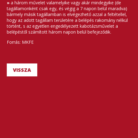
»
a három művelet valamelyike vagy akár mindegyike (de
tagállamonként csak egy, és végig a 7 napon belül maradva)
bármely másik tagállamban is elvégezhető azzal a feltétellel,
hogy az adott tagállam területére a belépés rakomány nélkül
történt, s az egyetlen engedélyezett kabotázsművelet a
belépéstől számított három napon belül befejeződik.
Forrás: MKFE
VISSZA