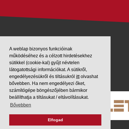
VÁLLALKOZÁSUNK
A weblap bizonyos funkcióinak
Letöltések
működéséhez és a célzott hirdetésekhez
Adatvédelem
sütikkel (cookie-kal) gyűjt névtelen
Impresszum
látogatottsági információkat. A sütikről,
engedélyezésükről és tiltásukról
itt
olvashat
PARTNEREINK
bővebben. Ha nem engedélyezi őket,
számítógépe böngészőjében bármikor
beállíthatja a tiltásukat / eltávolításukat.
Bővebben
Elfogad