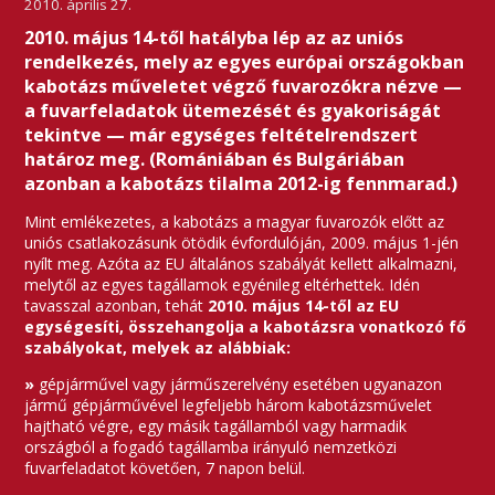
2010. április 27.
2010. május 14-től hatályba lép az az uniós
rendelkezés, mely az egyes európai országokban
kabotázs műveletet végző fuvarozókra nézve —
a fuvarfeladatok ütemezését és gyakoriságát
tekintve — már egységes feltételrendszert
határoz meg. (Romániában és Bulgáriában
azonban a kabotázs tilalma 2012-ig fennmarad.)
Mint emlékezetes, a kabotázs a magyar fuvarozók előtt az
uniós csatlakozásunk ötödik évfordulóján, 2009. május 1-jén
nyílt meg. Azóta az EU általános szabályát kellett alkalmazni,
melytől az egyes tagállamok egyénileg eltérhettek. Idén
tavasszal azonban, tehát
2010. május 14-től az EU
egységesíti, összehangolja a kabotázsra vonatkozó fő
szabályokat, melyek az alábbiak:
»
gépjárművel vagy járműszerelvény esetében ugyanazon
jármű gépjárművével legfeljebb három kabotázsművelet
hajtható végre, egy másik tagállamból vagy harmadik
országból a fogadó tagállamba irányuló nemzetközi
fuvarfeladatot követően, 7 napon belül.