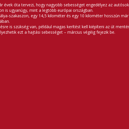
r évek óta tervezi, hogy nagyobb sebességet engedélyez az autósok
n is ugyanúgy, mint a legtöbb európai országban.
pálya-szakaszon, egy 14,5 kilométer és egy 10 kilométer hosszún má
iában.
sre is szükség van, például magas kerítést kell kiépíteni az út mentén
lyezhetik ezt a hajtási sebességet – március végéig fejezik be.