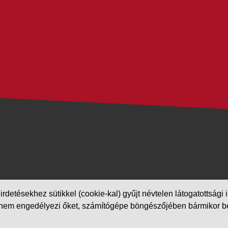
etésekhez sütikkel (cookie-kal) gyűjt névtelen látogatottsági in
m engedélyezi őket, számítógépe böngészőjében bármikor beállít