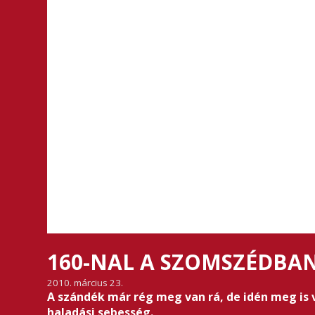
160-NAL A SZOMSZÉDBA
2010. március 23.
A szándék már rég meg van rá, de idén meg is 
haladási sebesség.