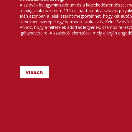
A szlovák belügyminisztérium és a közlekedésrendészet má
mindig csak maximum 130-cal hajthatunk a szlovák pályáko
Idén azonban a jelek szerint megtörténhet, hogy két autó
tervekben szerepel egy harmadik szakasz is, Kelet-Szlovák
Ahhoz, hogy a feltételek adottak legyenek, számos fejleszté
igénybevételre. A szakértői elemzést - mely alapján engedé
VISSZA