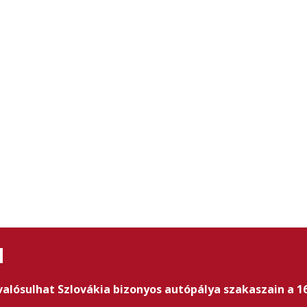
N
valósulhat Szlovákia bizonyos autópálya szakaszain a 