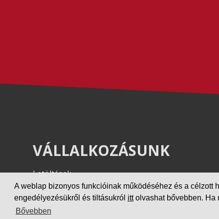
VÁLLALKOZÁSUNK
Letöltések
Adatvédelem
A weblap bizonyos funkcióinak működéséhez és a célzott hird
engedélyezésükről és tiltásukról
itt
olvashat bővebben. Ha ne
Impresszum
Bővebben