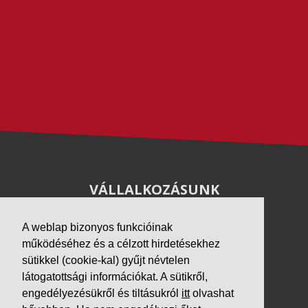
VÁLLALKOZÁSUNK
Letöltések
A weblap bizonyos funkcióinak
Adatvédelem
működéséhez és a célzott hirdetésekhez
Impresszum
sütikkel (cookie-kal) gyűjt névtelen
látogatottsági információkat. A sütikről,
PARTNEREINK
engedélyezésükről és tiltásukról
itt
olvashat