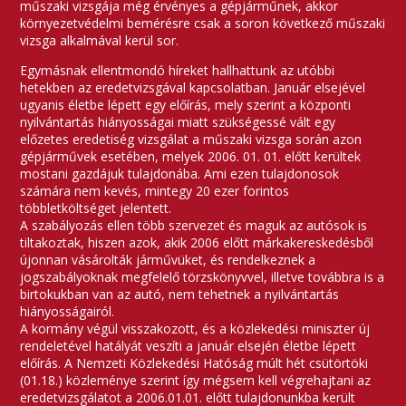
műszaki vizsgája még érvényes a gépjárműnek, akkor
környezetvédelmi bemérésre csak a soron következő műszaki
vizsga alkalmával kerül sor.
Egymásnak ellentmondó híreket hallhattunk az utóbbi
hetekben az eredetvizsgával kapcsolatban. Január elsejével
ugyanis életbe lépett egy előírás, mely szerint a központi
nyilvántartás hiányosságai miatt szükségessé vált egy
előzetes eredetiség vizsgálat a műszaki vizsga során azon
gépjárművek esetében, melyek 2006. 01. 01. előtt kerültek
mostani gazdájuk tulajdonába. Ami ezen tulajdonosok
számára nem kevés, mintegy 20 ezer forintos
többletköltséget jelentett.
A szabályozás ellen több szervezet és maguk az autósok is
tiltakoztak, hiszen azok, akik 2006 előtt márkakereskedésből
újonnan vásárolták járművüket, és rendelkeznek a
jogszabályoknak megfelelő törzskönyvvel, illetve továbbra is a
birtokukban van az autó, nem tehetnek a nyilvántartás
hiányosságairól.
A kormány végül visszakozott, és a közlekedési miniszter új
rendeletével hatályát veszíti a január elsején életbe lépett
előírás. A Nemzeti Közlekedési Hatóság múlt hét csütörtöki
(01.18.) közleménye szerint így mégsem kell végrehajtani az
eredetvizsgálatot a 2006.01.01. előtt tulajdonunkba került