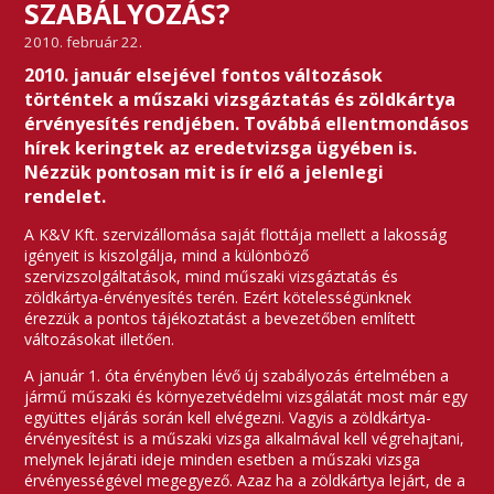
SZABÁLYOZÁS?
2010. február 22.
2010. január elsejével fontos változások
történtek a műszaki vizsgáztatás és zöldkártya
érvényesítés rendjében. Továbbá ellentmondásos
hírek keringtek az eredetvizsga ügyében is.
Nézzük pontosan mit is ír elő a jelenlegi
rendelet.
A K&V Kft. szervizállomása saját flottája mellett a lakosság
igényeit is kiszolgálja, mind a különböző
szervizszolgáltatások, mind műszaki vizsgáztatás és
zöldkártya-érvényesítés terén. Ezért kötelességünknek
érezzük a pontos tájékoztatást a bevezetőben említett
változásokat illetően.
A január 1. óta érvényben lévő új szabályozás értelmében a
jármű műszaki és környezetvédelmi vizsgálatát most már egy
együttes eljárás során kell elvégezni. Vagyis a zöldkártya-
érvényesítést is a műszaki vizsga alkalmával kell végrehajtani,
melynek lejárati ideje minden esetben a műszaki vizsga
érvényességével megegyező. Azaz ha a zöldkártya lejárt, de a