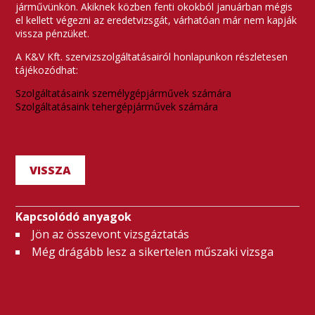
járművünkön. Akiknek közben fenti okokból januárban mégis
el kellett végezni az eredetvizsgát, várhatóan már nem kapják
vissza pénzüket.
A K&V Kft. szervizszolgáltatásairól honlapunkon részletesen
tájékozódhat:
Szolgáltatásaink személygépjárművek számára
Szolgáltatásaink tehergépjárművek számára
VISSZA
Kapcsolódó anyagok
Jön az összevont vizsgáztatás
Még drágább lesz a sikertelen műszaki vizsga