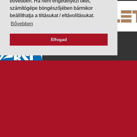
bővebben. Ha nem engedélyezi őket,
számítógépe böngészőjében bármikor
beállíthatja a tiltásukat / eltávolításukat.
Bővebben
Elfogad
K&V ÚTINFORM
Autópálya díjak
Üzemanyag árak