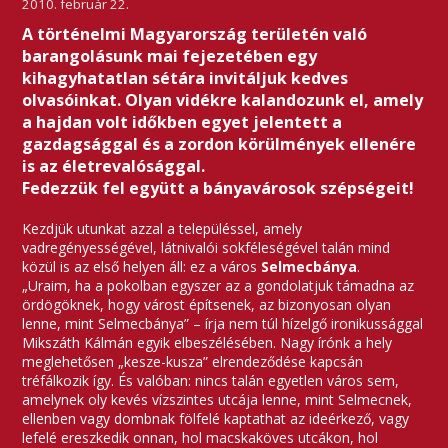
2010. február 22.
A történelmi Magyarország területén való
barangolásunk mai fejezetében egy
kihagyhatatlan sétára invitáljuk kedves
olvasóinkat. Olyan vidékre kalandozunk el, amely
a hajdan volt időkben egyet jelentett a
gazdagsággal és a zordon körülmények ellenére
is az életrevalósággal.
Fedezzük fel együtt a bányavárosok szépségeit!
Kezdjük utunkat azzal a településsel, amely
vadregényességével, látnivalói sokféleségével talán mind
közül is az első helyen áll: ez a város
Selmecbánya
.
„Uraim, ha a pokolban egyszer az a gondolatjuk támadna az
ördögöknek, hogy várost építsenek, az bizonyosan olyan
lenne, mint Selmecbánya” – írja nem túl hízelgő ironikussággal
Mikszáth Kálmán egyik elbeszélésében. Nagy írónk a hely
meglehetősen „kesze-kusza” elrendeződése kapcsán
tréfálkozik így. És valóban: nincs talán egyetlen város sem,
amelynek oly kevés vízszintes utcája lenne, mint Selmecnek,
ellenben vagy dombnak fölfelé kaptathat az ideérkező, vagy
lefelé ereszkedik onnan, hol macskaköves utcákon, hol