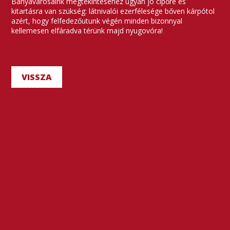
Bányavárosaink megtekintéséhez ugyan jó cipőre és
kitartásra van szükség: látnivalói ezerfélesége bőven kárpótol
azért, hogy felfedezőutunk végén minden bizonnyal
kellemesen elfáradva térünk majd nyugovóra!
VISSZA