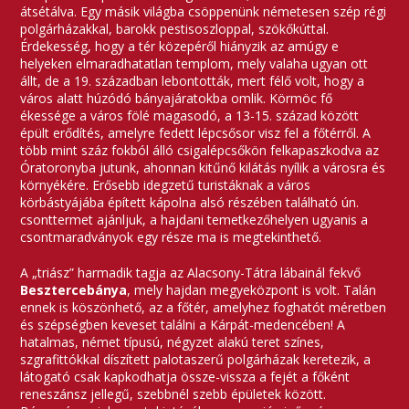
átsétálva. Egy másik világba csöppenünk németesen szép régi
polgárházakkal, barokk pestisoszloppal, szökőkúttal.
Érdekesség, hogy a tér közepéről hiányzik az amúgy e
helyeken elmaradhatatlan templom, mely valaha ugyan ott
állt, de a 19. században lebontották, mert félő volt, hogy a
város alatt húzódó bányajáratokba omlik. Körmöc fő
ékessége a város fölé magasodó, a 13-15. század között
épült erődítés, amelyre fedett lépcsősor visz fel a főtérről. A
több mint száz fokból álló csigalépcsőkön felkapaszkodva az
Óratoronyba jutunk, ahonnan kitűnő kilátás nyílik a városra és
környékére. Erősebb idegzetű turistáknak a város
körbástyájába épített kápolna alsó részében található ún.
csonttermet ajánljuk, a hajdani temetkezőhelyen ugyanis a
csontmaradványok egy része ma is megtekinthető.
A „triász” harmadik tagja az Alacsony-Tátra lábainál fekvő
Besztercebánya
, mely hajdan megyeközpont is volt. Talán
ennek is köszönhető, az a főtér, amelyhez foghatót méretben
és szépségben keveset találni a Kárpát-medencében! A
hatalmas, német típusú, négyzet alakú teret színes,
szgrafittókkal díszített palotaszerű polgárházak keretezik, a
látogató csak kapkodhatja össze-vissza a fejét a főként
reneszánsz jellegű, szebbnél szebb épületek között.