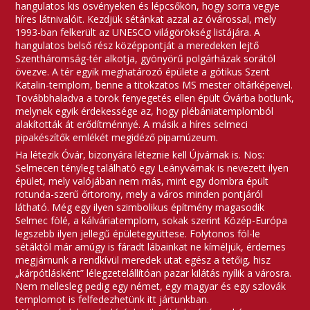
hangulatos kis ösvényeken és lépcsőkön, hogy sorra vegye
híres látnivalóit. Kezdjük sétánkat azzal az óvárossal, mely
1993-ban felkerült az UNESCO világörökség listájára. A
hangulatos belső rész középpontját a meredeken lejtő
Szentháromság-tér alkotja, gyönyörű polgárházak sorától
övezve. A tér egyik meghatározó épülete a gótikus Szent
Katalin-templom, benne a titokzatos MS mester oltárképeivel.
Továbbhaladva a török fenyegetés ellen épült Óvárba botlunk,
melynek egyik érdekessége az, hogy plébániatemplomból
alakították át erődítménnyé. A másik a híres selmeci
pipakészítők emlékét megidéző pipamúzeum.
Ha létezik Óvár, bizonyára léteznie kell Újvárnak is. Nos:
Selmecen tényleg található egy Leányvárnak is nevezett ilyen
épület, mely valójában nem más, mint egy dombra épült
rotunda-szerű őrtorony, mely a város minden pontjáról
látható. Még egy ilyen szimbolikus építmény magasodik
Selmec fölé, a kálváriatemplom, sokak szerint Közép-Európa
legszebb ilyen jellegű épületegyüttese. Folytonos föl-le
sétáktól már amúgy is fáradt lábainkat ne kíméljük, érdemes
megjárnunk a rendkívül meredek utat egész a tetőig, hisz
„kárpótlásként” lélegzetelállítóan pazar kilátás nyílik a városra.
Nem mellesleg pedig egy német, egy magyar és egy szlovák
templomot is felfedezhetünk itt jártunkban.