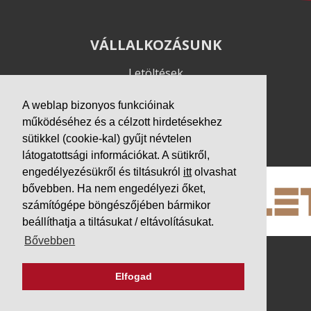
VÁLLALKOZÁSUNK
Letöltések
Adatvédelem
A weblap bizonyos funkcióinak
Impresszum
működéséhez és a célzott hirdetésekhez
PARTNEREINK
sütikkel (cookie-kal) gyűjt névtelen
látogatottsági információkat. A sütikről,
engedélyezésükről és tiltásukról
itt
olvashat
bővebben. Ha nem engedélyezi őket,
számítógépe böngészőjében bármikor
beállíthatja a tiltásukat / eltávolításukat.
Bővebben
Elfogad