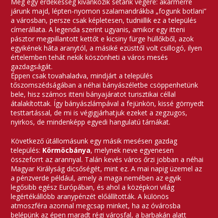
Még egy érdekesség kívánkozik sétánk végére: akármerre
járunk majd, lépten-nyomon szalamandrákba „fogunk botlani”
a városban, persze csak képletesen, tudniillik ez a település
címerállata. A legenda szerint ugyanis, amikor egy itteni
pásztor megpillantott kettőt e kicsiny fürge hüllőkből, azok
egyikének háta aranytól, a másiké ezüsttől volt csillogó, ilyen
értelemben tehát nekik köszönheti a város mesés
gazdagságát.
Éppen csak tovahaladva, mindjárt a település
tőszomszédságában a néhai bányászéletbe csöppenhetünk
bele, hisz számos itteni bányajáratot turisztikai céllal
átalakítottak. Így bányászlámpával a fejünkön, kissé görnyedt
testtartással, de mi is végigjárhatjuk ezeket a zegzugos,
nyirkos, de mindenképp egyedi hangulatú tárnákat.
Következő útállomásunk egy másik mesésen gazdag
település:
Körmöcbánya
, melynek neve egyenesen
összeforrt az arannyal. Talán kevés város őrzi jobban a néhai
Magyar Királyság dicsőségét, mint ez. A mai napig üzemel az
a pénzverde például, amely a maga nemében az egyik
legősibb egész Európában, és ahol a középkori világ
legértékállóbb aranypénzét előállították. A különös
atmoszféra azonnal megcsap minket, ha az óvárosba
belépünk az épen maradt régi városfal, a barbakán alatt