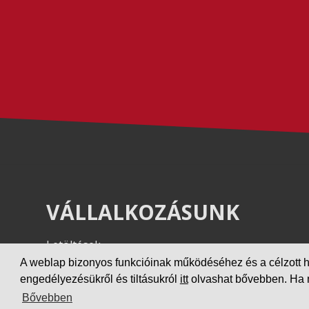
VÁLLALKOZÁSUNK
Letöltések
Adatvédelem
A weblap bizonyos funkcióinak működéséhez és a célzott hird
engedélyezésükről és tiltásukról
itt
olvashat bővebben. Ha ne
Impresszum
Bővebben