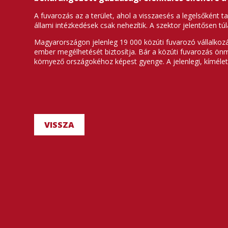
A fuvarozás az a terület, ahol a visszaesés a legelsőként t
állami intézkedések csak nehezítik. A szektor jelentősen 
Magyarországon jelenleg 19 000 közúti fuvarozó vállalkoz
ember megélhetését biztosítja. Bár a közúti fuvarozás ön
környező országokéhoz képest gyenge. A jelenlegi, kímélet
VISSZA