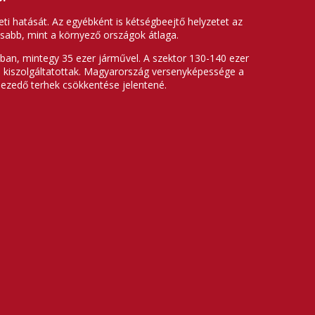
eti hatását. Az egyébként is kétségbeejtő helyzetet az
asabb, mint a környező országok átlaga.
ban, mintegy 35 ezer járművel. A szektor 130-140 ezer
n kiszolgáltatottak. Magyarország versenyképessége a
hezedő terhek csökkentése jelentené.