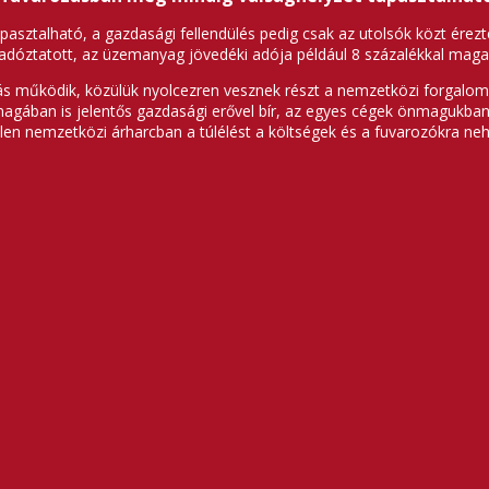
apasztalható, a gazdasági fellendülés pedig csak az utolsók közt érezt
túladóztatott, az üzemanyag jövedéki adója például 8 százalékkal mag
ás működik, közülük nyolcezren vesznek részt a nemzetközi forgalom
magában is jelentős gazdasági erővel bír, az egyes cégek önmagukba
len nemzetközi árharcban a túlélést a költségek és a fuvarozókra ne