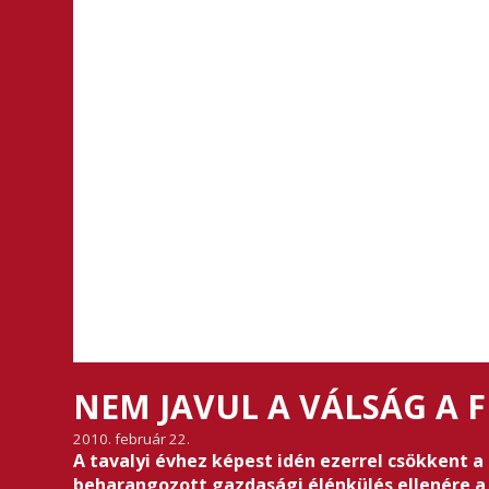
NEM JAVUL A VÁLSÁG A
2010. február 22.
A tavalyi évhez képest idén ezerrel csökkent a
beharangozott gazdasági élénkülés ellenére a