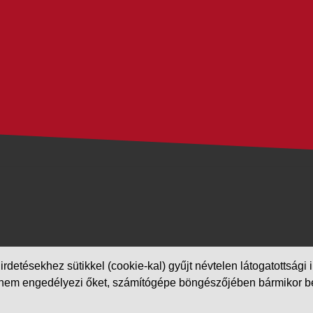
etésekhez sütikkel (cookie-kal) gyűjt névtelen látogatottsági in
m engedélyezi őket, számítógépe böngészőjében bármikor beállít