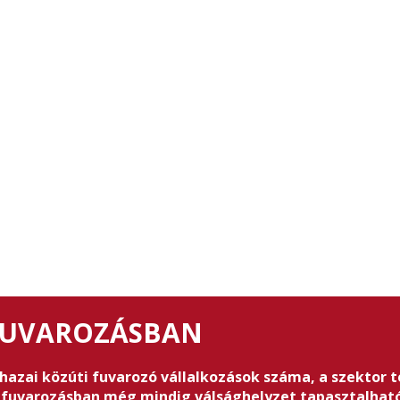
 FUVAROZÁSBAN
 hazai közúti fuvarozó vállalkozások száma, a szektor t
 fuvarozásban még mindig válsághelyzet tapasztalható