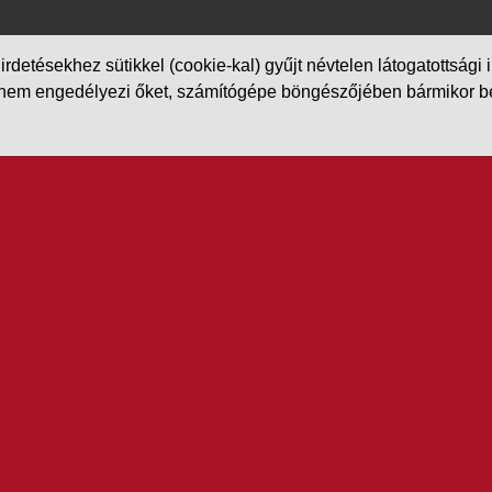
etésekhez sütikkel (cookie-kal) gyűjt névtelen látogatottsági in
m engedélyezi őket, számítógépe böngészőjében bármikor beállít