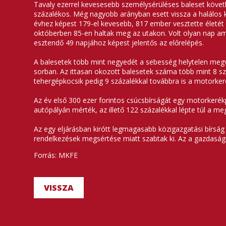
Tavaly ezerrel kevesesebb személysérüléses baleset követke
százalékos. Még nagyobb arányban esett vissza a halálos k
évhez képest 179-el kevesebb, 817 ember vesztette életét a
októberben 85-en haltak meg az utakon. Volt olyan nap ami
esztendő 49 napjához képest jelentős az előrelépés.
A balesetek több mint negyedét a sebesség helytelen meg
sorban. Az ittasan okozott balesetek száma több mint 8 s
tehergépkocsik pedig 9 százalékkal továbbra is a motorke
Az év első 300 ezer forintos csúcsbírságát egy motorkerék
autópályán mérték, az illető 122 százalékkal lépte túl a 
Az egy eljárásban kirótt legmagasabb közigazgatási bírság 
rendelkezések megsértése miatt szabtak ki. Az a gazdasági 
Forrás: MKFE
VISSZA