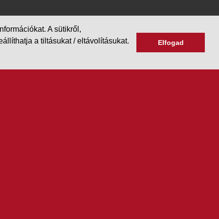
formációkat. A sütikről,
hatja a tiltásukat / eltávolításukat.
Elfogad