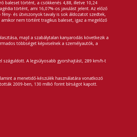
 baleset történt, a csökkenés 4,88, illetve 10,24
gédia történt, ami 16,07%-os javulást jelent. Az előző
fény- és útviszonyok tavaly is sok áldozatot szedtek,
 amikor nem történt tragikus baleset, igaz a megelőző
lasztása, majd a szabálytalan kanyarodás következik a
harmados többséget képviselnek a személyautók, a
l száguldott. A legsúlyosabb gyorshajtást, 289 km/h-t
 valamint a menetidő-készülék használatára vonatkozó
tták 2009-ben, 130 millió forint bírságot kapott.