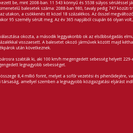
zett be, mint 2008-ban. 11 543 könnyű és 5538 súlyos sérüléssel járó
imenetelű balesetek száma: 2088-ban 980, tavaly pedig 747 közúti tra
z utakon, a csökkenés itt közel 18 százalékos. Az ősszel megváltozó 
kor 95 személy sérült meg. Az év 365 napjából csupán 66 olyan volt,
választása okozta, a második leggyakoribb ok az elsőbbségadás elmu
zázalékkal visszaesett. A balesetet okozó járművek között majd két
rékpárok után következnek.
párosra szabták ki, aki 100 km/h megengedett sebesség helyett 229-e
megengedett legnagyobb sebességet.
összege 8,4 millió forint, melyet a sofőr vezetési és pihenőidejére,
társaság, amellyel szemben a legnagyobb közigazgatási eljárást indíto