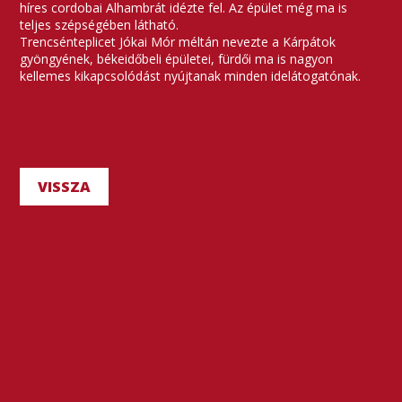
híres cordobai Alhambrát idézte fel. Az épület még ma is
teljes szépségében látható.
Trencsénteplicet Jókai Mór méltán nevezte a Kárpátok
gyöngyének, békeidőbeli épületei, fürdői ma is nagyon
kellemes kikapcsolódást nyújtanak minden idelátogatónak.
VISSZA