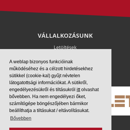
VÁLLALKOZÁSUNK
Letöltések
Adatvédelem
A weblap bizonyos funkcióinak
Impresszum
működéséhez és a célzott hirdetésekhez
PARTNEREINK
sütikkel (cookie-kal) gyűjt névtelen
látogatottsági információkat. A sütikről,
engedélyezésükről és tiltásukról
itt
olvashat
bővebben. Ha nem engedélyezi őket,
számítógépe böngészőjében bármikor
beállíthatja a tiltásukat / eltávolításukat.
Bővebben