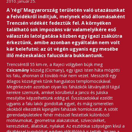
2010. január 25.
A ’régi’ Magyarország területén való utazásunkat
a Felvidékről indítjuk, melynek első állomásaként
Trencsén vidékét fedeztük fel. A környéken
található sok impozáns vár valamelyikére eső
választás latolgatása közben egy igazi zsákútra
érkeztünk, amibe azonban egyáltalán nem volt
kár belefutni: az út végén ugyanis egy mesébe
illő mézeskalács falucskára bukkantunk.
Trencséntől 55 km-re, a Rajeci völgyben bújik meg
Csicsmány
község (Cicmany), egy igazi Isten háta mögötti
kis falu, ahonnan út tovább már nem vezet. Messziről egy
átlagos községnek tűnik hangulatos templomocskával.
Megérkezvén azonban olyan kis faházikók látványától tágul
kerekre szemünk, amiket körülbelül a Jancsi és Juliska
meséjébe képzelhettünk eddig el. Évszázadokkal ezelőtt
ugyanis a falu lakói gondoltak egyet, és máig ismeretlen
okokból elkezdték kipingálni faházaik homlokzatát. A sötét
gerendaépületekre fehér mésszel festettek különböző
motívumokat, geometriai alakzatokat, szívecskéket,
kereszteket, állatokat, nyilakat. Az esztétikai szépségen kívül a
díszítéssel kunyhóikat egyben időtállóbbá is tették, hiszen a