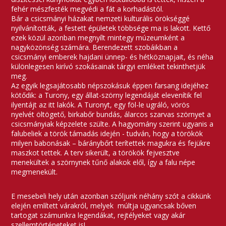
fehér mészfesték megvédi a fát a korhadástól.
Bár a csicsmányi házakat nemzeti kulturális örökséggé
nyilvánították, a festett épületek többsége ma is lakott. Kettő
ezek közül azonban megnyílt mintegy múzeumként a
nagyközönség számára. Berendezett szobáikban a
csicsmányi emberek hajdani ünnep- és hétköznapjait, és néha
különlegesen kirívó szokásainak tárgyi emlékeit tekinthetjük
meg.
Az egyik legsajátosabb népszokásuk éppen farsang idejéhez
kötődik: a Turony, egy állat-szörny legendáját elevenítik fel
ilyentájt az itt lakók. A Turonyt, egy föl-le ugráló, vörös
nyelvét öltögető, birkabőr bundás, álarcos szarvas szörnyet a
csicsmányiak képzelete szülte. A hagyomány szerint ugyanis a
falubeliek a török támadás idején - tudván, hogy a törökök
milyen babonásak – báránybőrt terítettek magukra és fejükre
maszkot tettek. A terv sikerült, a törökök fejvesztve
menekültek a szörnynek tűnő alakok elől, így a falu népe
megmenekült.
E mesebeli hely után azonban szóljunk néhány szót a cikkünk
elején említett várakról, melyek múltja ugyancsak bőven
tartogat számunkra legendákat, rejtélyeket vagy akár
szellemtörténeteket is!