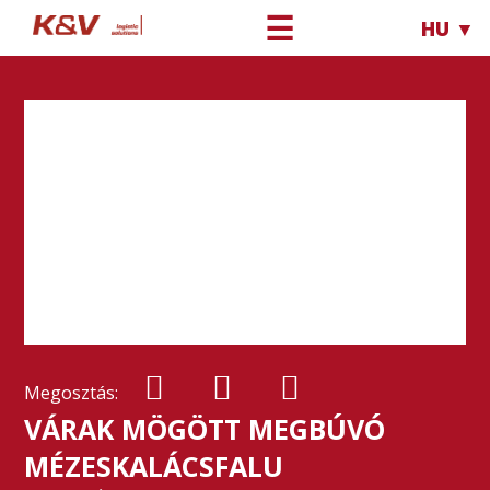
☰
HU ▼
Megosztás:
VÁRAK MÖGÖTT MEGBÚVÓ
MÉZESKALÁCSFALU