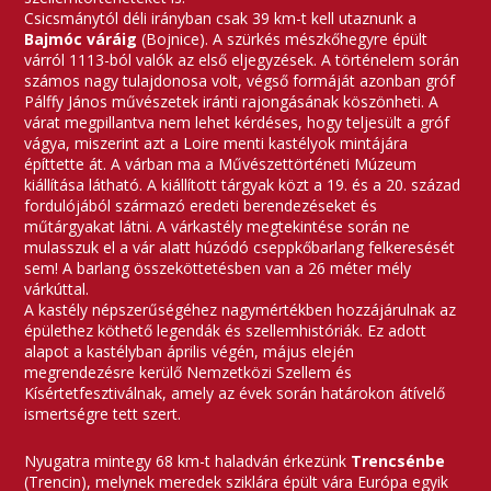
Csicsmánytól déli irányban csak 39 km-t kell utaznunk a
Bajmóc váráig
(Bojnice). A szürkés mészkőhegyre épült
várról 1113-ból valók az első eljegyzések. A történelem során
számos nagy tulajdonosa volt, végső formáját azonban gróf
Pálffy János művészetek iránti rajongásának köszönheti. A
várat megpillantva nem lehet kérdéses, hogy teljesült a gróf
vágya, miszerint azt a Loire menti kastélyok mintájára
építtette át. A várban ma a Művészettörténeti Múzeum
kiállítása látható. A kiállított tárgyak közt a 19. és a 20. század
fordulójából származó eredeti berendezéseket és
műtárgyakat látni. A várkastély megtekintése során ne
mulasszuk el a vár alatt húzódó cseppkőbarlang felkeresését
sem! A barlang összeköttetésben van a 26 méter mély
várkúttal.
A kastély népszerűségéhez nagymértékben hozzájárulnak az
épülethez köthető legendák és szellemhistóriák. Ez adott
alapot a kastélyban április végén, május elején
megrendezésre kerülő Nemzetközi Szellem és
Kísértetfesztiválnak, amely az évek során határokon átívelő
ismertségre tett szert.
Nyugatra mintegy 68 km-t haladván érkezünk
Trencsénbe
(Trencin), melynek meredek sziklára épült vára Európa egyik