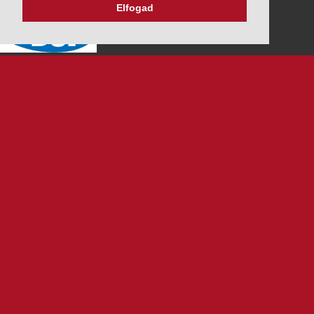
Elfogad
K&V ÚTINFORM
Autópálya díjak
Üzemanyag árak
Közlekedési korlátozások
Menetrendek
Panaszbejelentés
Alválalkozóknak
RENDSZER TANÚSÍTVÁNYAINK