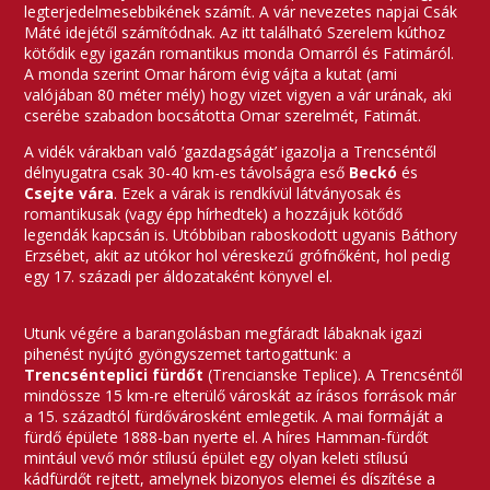
legterjedelmesebbikének számít. A vár nevezetes napjai Csák
Máté idejétől számítódnak. Az itt található Szerelem kúthoz
kötődik egy igazán romantikus monda Omarról és Fatimáról.
A monda szerint Omar három évig vájta a kutat (ami
valójában 80 méter mély) hogy vizet vigyen a vár urának, aki
cserébe szabadon bocsátotta Omar szerelmét, Fatimát.
A vidék várakban való ’gazdagságát’ igazolja a Trencséntől
délnyugatra csak 30-40 km-es távolságra eső
Beckó
és
Csejte vára
. Ezek a várak is rendkívül látványosak és
romantikusak (vagy épp hírhedtek) a hozzájuk kötődő
legendák kapcsán is. Utóbbiban raboskodott ugyanis Báthory
Erzsébet, akit az utókor hol véreskezű grófnőként, hol pedig
egy 17. századi per áldozataként könyvel el.
Utunk végére a barangolásban megfáradt lábaknak igazi
pihenést nyújtó gyöngyszemet tartogattunk: a
Trencsénteplici fürdőt
(Trencianske Teplice). A Trencséntől
mindössze 15 km-re elterülő városkát az írásos források már
a 15. századtól fürdővárosként emlegetik. A mai formáját a
fürdő épülete 1888-ban nyerte el. A híres Hamman-fürdőt
mintául vevő mór stílusú épület egy olyan keleti stílusú
kádfürdőt rejtett, amelynek bizonyos elemei és díszítése a