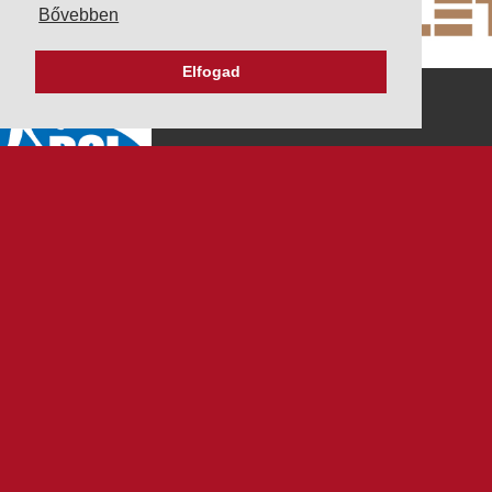
Bővebben
Elfogad
K&V ÚTINFORM
Autópálya díjak
Üzemanyag árak
Közlekedési korlátozások