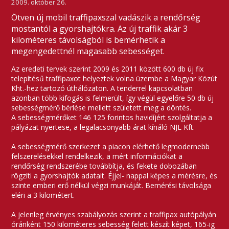
2009. október 26.
Ötven új mobil traffipaxszal vadászik a rendőrség
mostantól a gyorshajtókra. Az új traffik akár 3
kilométeres távolságból is bemérhetik a
megengedettnél magasabb sebességet.
Az eredeti tervek szerint 2009 és 2011 között 600 db új fix
telepítésű traffipaxot helyeztek volna üzembe a Magyar Közút
Kht.-hez tartozó úthálózaton. A tenderrel kapcsolatban
azonban több kifogás is felmerült, így végül egyelőre 50 db új
sebességmérő bérlése mellett született meg a döntés.
A sebességmérőket 146 125 forintos havidíjért szolgáltatja a
pályázat nyertese, a legalacsonyabb árat kínáló NJL Kft.
A sebességmérő szerkezet a piacon elérhető legmodernebb
felszerelésekkel rendelkezik, a mért információkat a
rendőrség rendszerébe továbbítja, és fekete dobozában
rögzíti a gyorshajtók adatait. Éjjel- nappal képes a mérésre, és
szinte emberi erő nélkül végzi munkáját. Bemérési távolsága
eléri a 3 kilométert.
A jelenleg érvényes szabályozás szerint a traffipax autópályán
óránként 150 kilométeres sebesség felett készít képet, 165-ig