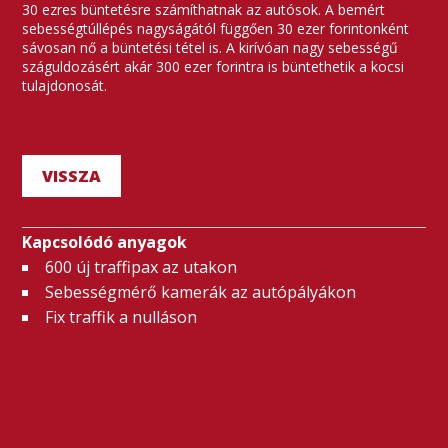
30 ezres büntetésre számíthatnak az autósok. A bemért
sebességtúllépés nagyságától függően 30 ezer forintonként
sávosan nő a büntetési tétel is. A kirívóan nagy sebességű
száguldozásért akár 300 ezer forintra is büntethetik a kocsi
tulajdonosát.
VISSZA
Kapcsolódó anyagok
600 új traffipax az utakon
Sebességmérő kamerák az autópályákon
Fix traffik a nulláson