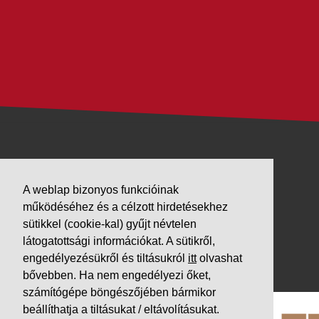
VÁLLALKOZÁSUNK
A weblap bizonyos funkcióinak
Letöltések
működéséhez és a célzott hirdetésekhez
Adatvédelem
sütikkel (cookie-kal) gyűjt névtelen
Impresszum
látogatottsági információkat. A sütikről,
engedélyezésükről és tiltásukról
itt
olvashat
PARTNEREINK
bővebben. Ha nem engedélyezi őket,
számítógépe böngészőjében bármikor
beállíthatja a tiltásukat / eltávolításukat.