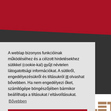
VÁLLALKOZÁSUNK
A weblap bizonyos funkcióinak
működéséhez és a célzott hirdetésekhez
Letöltések
sütikkel (cookie-kal) gyűjt névtelen
Adatvédelem
látogatottsági információkat. A sütikről,
Impresszum
engedélyezésükről és tiltásukról
itt
olvashat
bővebben. Ha nem engedélyezi őket,
PARTNEREINK
számítógépe böngészőjében bármikor
beállíthatja a tiltásukat / eltávolításukat.
Bővebben