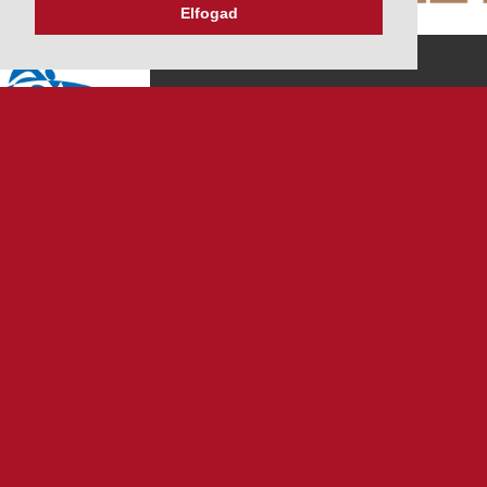
Elfogad
K&V ÚTINFORM
Autópálya díjak
Üzemanyag árak
Közlekedési korlátozások
Menetrendek