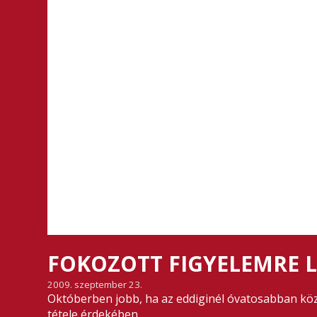
FOKOZOTT FIGYELEMRE L
2009. szeptember 23.
Októberben jobb, ha az eddiginél óvatosabban köz
tétele érdekében.