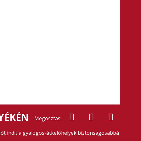
NYÉKÉN
Megosztás:
iót indít a gyalogos-átkelőhelyek biztonságosabbá