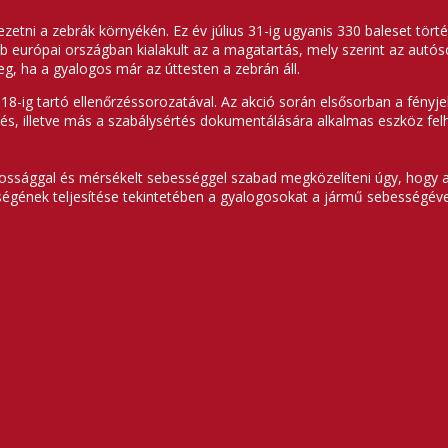
etni a zebrák környékén. Ez év július 31-ig ugyanis 330 baleset tört
európai országban kialakult az a magatartás, mely szerint az autóso
g, ha a gyalogos már az úttesten a zebrán áll.
8-ig tartó ellenőrzéssorozatával. Az akció során elsősorban a fényjel
, illetve más a szabálysértés dokumentálására alkalmas eszköz felh
tossággal és mérsékelt sebességgel szabad megközelíteni úgy, hogy 
ettségének teljesítése tekintetében a gyalogosokat a jármű sebesség