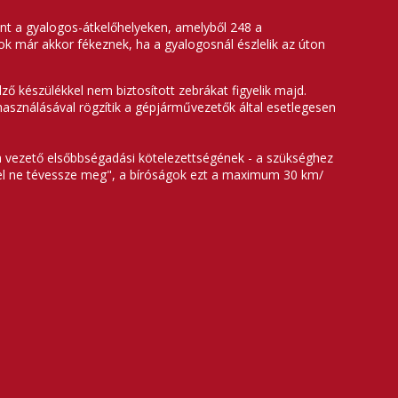
ént a gyalogos-átkelőhelyeken, amelyből 248 a
k már akkor fékeznek, ha a gyalogosnál észlelik az úton
ző készülékkel nem biztosított zebrákat figyelik majd.
asználásával rögzítik a gépjárművezetők által esetlegesen
a vezető elsőbbségadási kötelezettségének - a szükséghez
ével ne tévessze meg", a bíróságok ezt a maximum 30 km/