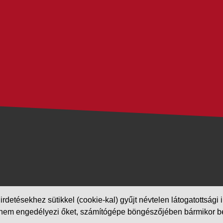
etésekhez sütikkel (cookie-kal) gyűjt névtelen látogatottsági in
m engedélyezi őket, számítógépe böngészőjében bármikor beállít