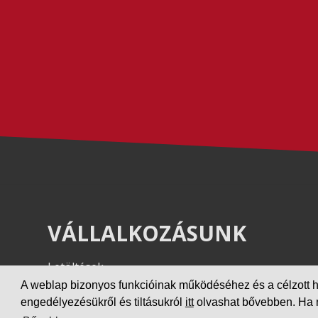
VÁLLALKOZÁSUNK
Letöltések
Adatvédelem
A weblap bizonyos funkcióinak működéséhez és a célzott hird
engedélyezésükről és tiltásukról
itt
olvashat bővebben. Ha ne
Impresszum