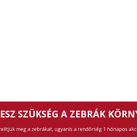
ESZ SZÜKSÉG A ZEBRÁK KÖR
elítjük meg a zebrákat, ugyanis a rendőrség 1 hónapos akc