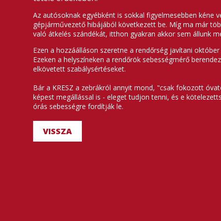
Az autósoknak egyébként is sokkal figyelmesebben kéne vez
gépjárművezető hibájából következett be. Míg ma már több 
való átkelés szándékát, itthon gyakran akkor sem állunk me
Ezen a hozzáálláson szeretne a rendőrség javítani október 1
Ezeken a helyszíneken a rendőrök sebességmérő berendezés
elkövetett szabálysértéseket.
Bár a KRESZ a zebrákról annyit mond, "csak fokozott óva
képest megállással is - eleget tudjon tenni, és e kötelez
órás sebességre fordítják le.
VISSZA