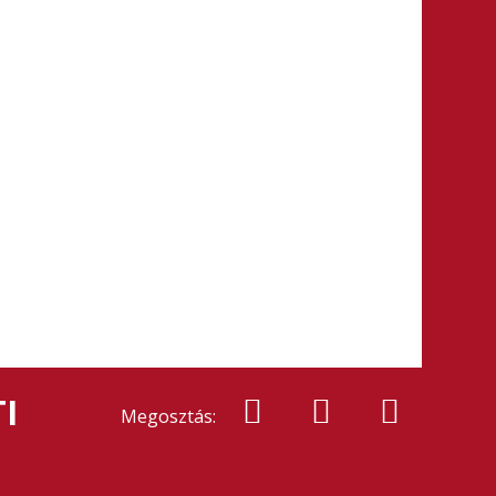
I
Megosztás: