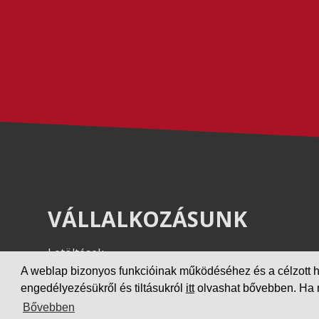
VÁLLALKOZÁSUNK
Letöltések
Adatvédelem
A weblap bizonyos funkcióinak működéséhez és a célzott hird
engedélyezésükről és tiltásukról
itt
olvashat bővebben. Ha ne
Impresszum
Bővebben