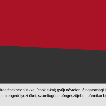
etésekhez sütikkel (cookie-kal) gyűjt névtelen látogatottsági in
m engedélyezi őket, számítógépe böngészőjében bármikor beállít