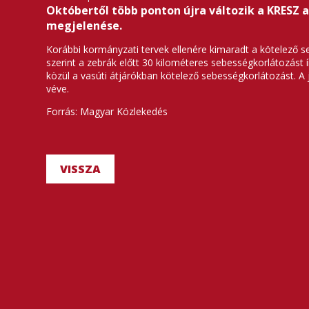
Októbertől több ponton újra változik a KRESZ a
megjelenése.
Korábbi kormányzati tervek ellenére kimaradt a kötelező s
szerint a zebrák előtt 30 kilométeres sebességkorlátozást í
közül a vasúti átjárókban kötelező sebességkorlátozást. A
véve.
Forrás: Magyar Közlekedés
VISSZA