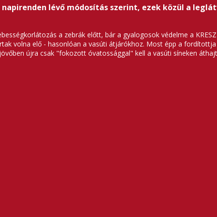
 napirenden lévő módosítás szerint, ezek közül a leglá
ebességkorlátozás a zebrák előtt, bár a gyalogosok védelme a KRESZ-
rtak volna elő - hasonlóan a vasúti átjárókhoz. Most épp a fordítottja
 jövőben újra csak "fokozott óvatossággal" kell a vasúti síneken átha