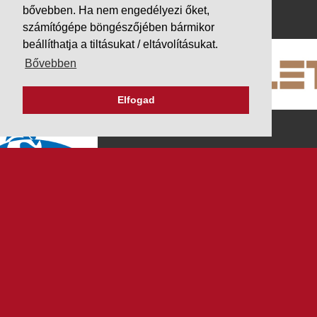
PARTNEREINK
bővebben. Ha nem engedélyezi őket,
számítógépe böngészőjében bármikor
beállíthatja a tiltásukat / eltávolításukat.
Bővebben
Elfogad
K&V ÚTINFORM