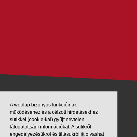
VÁLLALKOZÁSUNK
A weblap bizonyos funkcióinak
Letöltések
működéséhez és a célzott hirdetésekhez
sütikkel (cookie-kal) gyűjt névtelen
Adatvédelem
látogatottsági információkat. A sütikről,
Impresszum
engedélyezésükről és tiltásukról
itt
olvashat