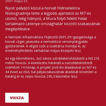
2007. május 22.
Nyolc pályázó közül a horvát Hidroelektra
Niskogradnija tette a legjobb ajánlatot az M7-es
utolsó, még hiányzó, a Mura folyó feletti hidat
tartalmazó Letenye-országhatár közötti szakaszának
megépítésére.
A Nemzeti Infrastruktúra Fejlesztő (NIF) Zrt igazgatósága a
horvát céget javasolta a nemzetközi versenytárgyalás
győztesének. A végső szót a szaktárca mondja ki, az
eredményhirdetés várhatóan május közepén lesz.
Az egy kilométeres, 2x2 sávos sztrádaberuházásból a híd 216
méter hosszú. A kivitelezési határidő a szerződéskötéstől
számított 14 hónap. A projekt jövő évi átadásával az M7-es
44 évvel az első, bal pályaszakaszának átadását követően a
határig ér el, teljes hossza 245,3 kilométer lesz.
VISSZA