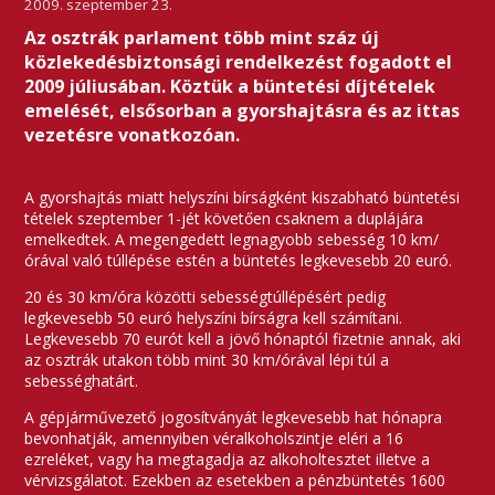
2009. szeptember 23.
Az osztrák parlament több mint száz új
közlekedésbiztonsági rendelkezést fogadott el
2009 júliusában. Köztük a büntetési díjtételek
emelését, elsősorban a gyorshajtásra és az ittas
vezetésre vonatkozóan.
A gyorshajtás miatt helyszíni bírságként kiszabható büntetési
tételek szeptember 1-jét követően csaknem a duplájára
emelkedtek. A megengedett legnagyobb sebesség 10 km/
órával való túllépése estén a büntetés legkevesebb 20 euró.
20 és 30 km/óra közötti sebességtúllépésért pedig
legkevesebb 50 euró helyszíni bírságra kell számítani.
Legkevesebb 70 eurót kell a jövő hónaptól fizetnie annak, aki
az osztrák utakon több mint 30 km/órával lépi túl a
sebességhatárt.
A gépjárművezető jogosítványát legkevesebb hat hónapra
bevonhatják, amennyiben véralkoholszintje eléri a 16
ezreléket, vagy ha megtagadja az alkoholtesztet illetve a
vérvizsgálatot. Ezekben az esetekben a pénzbüntetés 1600