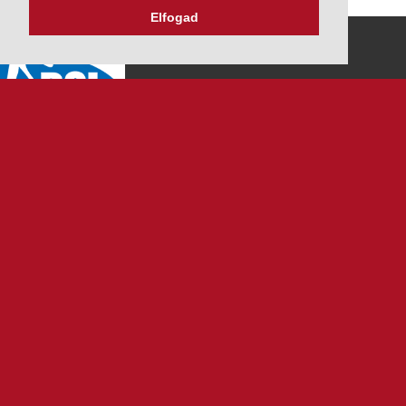
Elfogad
K&V ÚTINFORM
Autópálya díjak
Üzemanyag árak
Közlekedési korlátozások
Menetrendek
Panaszbejelentés