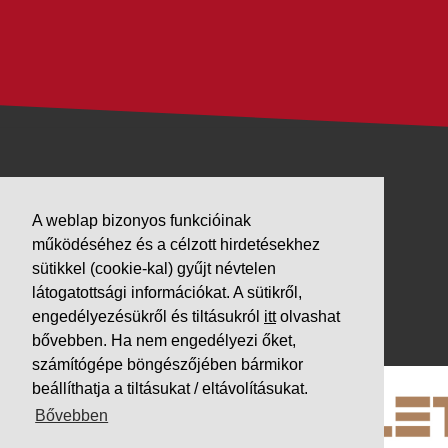
VÁLLALKOZÁSUNK
A weblap bizonyos funkcióinak
Letöltések
működéséhez és a célzott hirdetésekhez
Adatvédelem
sütikkel (cookie-kal) gyűjt névtelen
Impresszum
látogatottsági információkat. A sütikről,
engedélyezésükről és tiltásukról
itt
olvashat
PARTNEREINK
bővebben. Ha nem engedélyezi őket,
számítógépe böngészőjében bármikor
beállíthatja a tiltásukat / eltávolításukat.
Bővebben