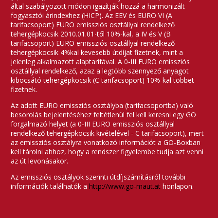
által szabályozott módon igazítják hozzá a harmonizált
fogyasztói árindexhez (HICP). Az EEV és EURO VI (A
tarifacsoport) EURO emissziós osztállyal rendelkező
tehergépkocsik 2010.01.01-től 10%-kal, a IV és V (B
tarifacsoport) EURO emissziós osztállyal rendelkező
tehergépkocsik 4%­kal kevesebb útdíjat fizetnek, mint a
jelenleg alkalmazott alaptarifával. A 0-III EURO emissziós
osztállyal rendelkező, azaz a legtöbb szennyező anyagot
kibocsátó tehergépkocsik (C tarifacsoport) 10%-kal többet
fizetnek.
Az adott EURO emissziós osztályba (tarifacsoportba) való
besorolás bejelentéséhez feltétlenül fel kell keresni egy GO
forgalmazó helyet (a 0-III EURO emissziós osztállyal
rendelkező tehergépkocsik kivételével - C tarifacsoport), mert
az emissziós osztályra vonatkozó információt a GO-Boxban
kell tárolni ahhoz, hogy a rendszer figyelembe tudja azt venni
az út levonásakor.
Az emissziós osztályok szerinti útdíjszámításról további
információk találhatók a
http://www.go-maut.at
honlapon.