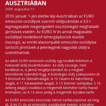
AUSZTRIÁBAN
2009. augusztus 17.
2010. január 1-jén életbe lép Ausztriában az EURO
emissziós osztályok szerinti útdíjszámítás a 3,5 t
legmagasabb megengedett össztömeget meghaladó
járművek esetén. Az EURO IV és annál magasabb
osztállyal rendelkező tehergépkocsik kisebb
összegű, az ennél alacsonyabb emissziós osztályba
tartozó járművek a jelenleginél nagyobb útdíjra
számíthatnak.
Az adott EURO emissziós osztály egy további kritérium a
fizetendő útdíj kiszámításakor. Az útdíj összege, mint
korábban is, a jármű tengelyszámától és a megtett
kilométerek számától függ. A különleges útdíj szakaszokon (A
9 Bosruck-és Gleinalmalagút, A 10 Tauern-és Katschberg-
alagút, A 11 Karawanken-alagút, A 13 Brenner autópálya, S 16
Arlberg alagút) továbbra is megemelt kilométer-tarifa marad
érvényben, az A 13-ason pedig a megemelt éjszakai tarifa.
Az EURO emissziós besorolás három tarifacsoportot ad meg
(A, B és C), és az emissziós osztályokat évente, a törvény