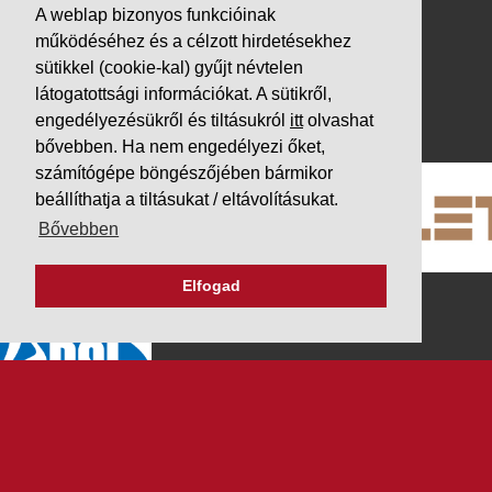
Letöltések
A weblap bizonyos funkcióinak
Adatvédelem
működéséhez és a célzott hirdetésekhez
sütikkel (cookie-kal) gyűjt névtelen
Impresszum
látogatottsági információkat. A sütikről,
PARTNEREINK
engedélyezésükről és tiltásukról
itt
olvashat
bővebben. Ha nem engedélyezi őket,
számítógépe böngészőjében bármikor
beállíthatja a tiltásukat / eltávolításukat.
Bővebben
Elfogad