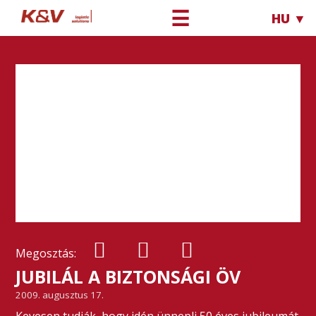
☰
HU ▼
Megosztás:
JUBILÁL A BIZTONSÁGI ÖV
2009. augusztus 17.