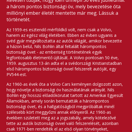
Kevesen tudják, hogy idén ünnepli 50 éves jubileumát
a három pontos biztonsági öv, mely bevezetése óta
milliónyi ember életét mentette már meg. Lássuk a
történetét.
Az 1959-es esztendő mérföldkő volt, nem csak a Volvo,
hanem az egész világ életében. Ebben az évben ugyanis a
svéd gyár megváltoztatta az autók világát, amikor bevezette
a házon belül, Nils Bohlin által feltalált hárompontos
biztonsági övet - az emberiség történetének egyik
legfontosabb életmentő újítását. A Volvo pontosan 50 éve,
1959. augusztus 13-án adta el a svédországi Kristianstadban
első hárompontos biztonsági övvel felszerelt autóját, egy
PV544-est.
Az 1960-as évek óta a Volvo Cars keményen dolgozott azon,
hogy növelje a biztonsági öv használatának arányát. Nils
Bohlin egy hosszú előadókörutat tartott az Amerikai Egyesült
Államokban, amely során bemutatták a hárompontos
biztonsági övet, és a hallgatóságból megpróbáltak minél
szélesebb kört meggyőzni annak előnyeiről. Az 1960-as
években született meg az a jogszabály, amely kötelezővé
tette az autók biztonsági övvel való felszerelését, azonban
csak 1971-ben rendelték el az első olyan törvényeket,