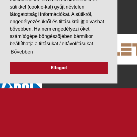
Adatvédelem
sütikkel (cookie-kal) gyűjt névtelen
Impresszum
látogatottsági információkat. A sütikről,
PARTNEREINK
engedélyezésükről és tiltásukról
itt
olvashat
bővebben. Ha nem engedélyezi őket,
számítógépe böngészőjében bármikor
beállíthatja a tiltásukat / eltávolításukat.
Bővebben
Elfogad