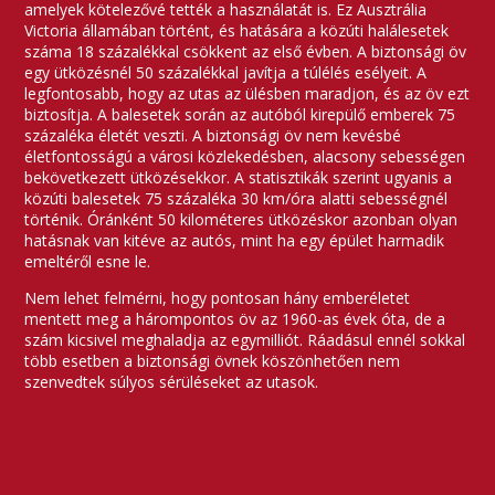
amelyek kötelezővé tették a használatát is. Ez Ausztrália
Victoria államában történt, és hatására a közúti halálesetek
száma 18 százalékkal csökkent az első évben. A biztonsági öv
egy ütközésnél 50 százalékkal javítja a túlélés esélyeit. A
legfontosabb, hogy az utas az ülésben maradjon, és az öv ezt
biztosítja. A balesetek során az autóból kirepülő emberek 75
százaléka életét veszti. A biztonsági öv nem kevésbé
életfontosságú a városi közlekedésben, alacsony sebességen
bekövetkezett ütközésekkor. A statisztikák szerint ugyanis a
közúti balesetek 75 százaléka 30 km/óra alatti sebességnél
történik. Óránként 50 kilométeres ütközéskor azonban olyan
hatásnak van kitéve az autós, mint ha egy épület harmadik
emeltéről esne le.
Nem lehet felmérni, hogy pontosan hány emberéletet
mentett meg a hárompontos öv az 1960-as évek óta, de a
szám kicsivel meghaladja az egymilliót. Ráadásul ennél sokkal
több esetben a biztonsági övnek köszönhetően nem
szenvedtek súlyos sérüléseket az utasok.