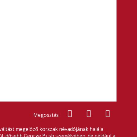
Megosztás:
váltást megelőző korszak névadójának halála
ól idősebb George Bush személyében, de például a