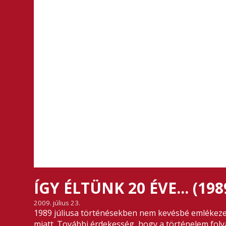
ÍGY ÉLTÜNK 20 ÉVE... (198
2009. július 23.
1989 júliusa történésekben nem kevésbé emlékeze
miatt. További érdekesség, hogy a történelem fol