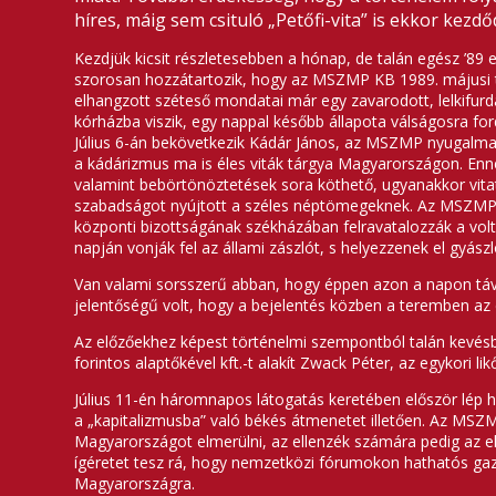
híres, máig sem csituló „Petőfi-vita” is ekkor kezd
Kezdjük kicsit részletesebben a hónap, de talán egész ’89
szorosan hozzátartozik, hogy az MSZMP KB 1989. májusi ta
elhangzott széteső mondatai már egy zavarodott, lelkifurda
kórházba viszik, egy nappal később állapota válságosra for
Július 6-án bekövetkezik Kádár János, az MSZMP nyugalmaz
a kádárizmus ma is éles viták tárgya Magyarországon. Enne
valamint bebörtönöztetések sora köthető, ugyanakkor vitath
szabadságot nyújtott a széles néptömegeknek. Az MSZMP e
központi bizottságának székházában felravatalozzák a volt
napján vonják fel az állami zászlót, s helyezzenek el gyá
Van valami sorsszerű abban, hogy éppen azon a napon távoz
jelentőségű volt, hogy a bejelentés közben a teremben az 
Az előzőekhez képest történelmi szempontból talán kevésbé
forintos alaptőkével kft.-t alakít Zwack Péter, az egykori l
Július 11-én háromnapos látogatás keretében először lép h
a „kapitalizmusba” való bé­kés átmenetet illetően. Az MS
Magyarországot elmerülni, az ellenzék számára pedig az 
ígéretet tesz rá, hogy nemzetközi fórumokon hathatós gaz
Magyarországra.