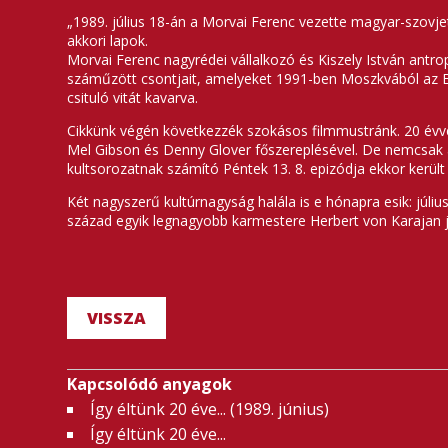
„1989. július 18-án a Morvai Ferenc vezette magyar-szovje
akkori lapok.
Morvai Ferenc nagyrédei vállalkozó és Kiszely István antro
száműzött csontjait, amelyeket 1991-ben Moszkvából az E
csituló vitát kavarva.
Cikkünk végén következzék szokásos filmmustránk. 20 évve
Mel Gibson és Denny Glover főszereplésével. De nemcsak a
kultsorozatnak számító Péntek 13. 8. epizódja ekkor kerü
Két nagyszerű kultúrnagyság halála is e hónapra esik: júliu
század egyik legnagyobb karmestere Herbert von Karajan jú
VISSZA
Kapcsolódó anyagok
Így éltünk 20 éve... (1989. június)
Így éltünk 20 éve...