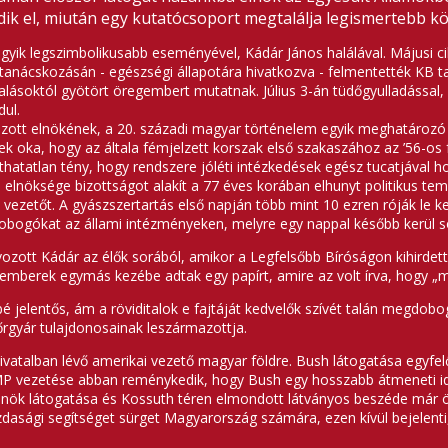
ődik el, miután egy kutatócsoport megtalálja legismertebb kö
 egyik legszimbolikusabb eseményével, Kádár János halálával. Májusi
nácskozásán - egészségi állapotára hivatkozva - felmentették KB tag
lásoktól gyötört öregembert mutatnak. Július 3-án tüdőgyulladással, i
dul.
ott elnökének, a 20. századi magyar történelem egyik meghatározó a
k oka, hogy az általa fémjelzett korszak első szakaszához az ’56-os 
atatlan tény, hogy rendszere jóléti intézkedések egész tucatjával hos
lnöksége bizottságot alakít a 77 éves korában elhunyt politikus t
 vezetőt. A gyászszertartás első napján több mint 10 ezren róják le k
szlobogókat az állami intézményeken, melyre egy nappal később kerül 
ott Kádár az élők sorából, amikor a Legfelsőbb Bíróságon kihirdették
emberek egymás kezébe adtak egy papírt, amire az volt írva, hogy „m
 jelentős, ám a röviditalok e fajtáját kedvelők szívét talán megdobo
ikőrgyár tulajdonosainak leszármazottja.
ivatalban lévő amerikai vezető magyar földre. Bush látogatása egyfel
ZMP vezetése abban reménykedik, hogy Bush egy hosszabb átmeneti id
elnök látogatása és Kossuth téren elmondott látványos beszéde már
dasági segítséget sürget Magyarország számára, ezen kívül bejelenti