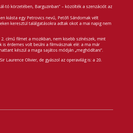
kál-tó körzetében, Barguzinban” – közölték a szenzációt az
en kiásta egy Petrovics nevű, Petőfi Sándornak vélt
eken keresztül találgatásokra adtak okot a mai napig nem
 2. című filmet a mozikban, nem kisebb színészek, mint
is érdemes volt beülni a filmvásznak elé: a ma már
nhattant készül a maga sajátos módján „meghódítani”.
r Laurence Olivier, de gyászol az operavilág is: a 20.