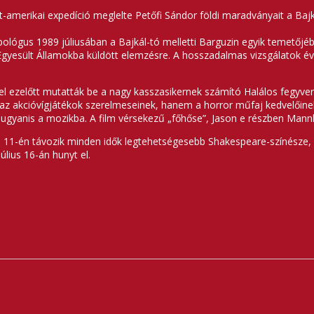
t-amerikai expedíció meglelte Petőfi Sándor földi maradványait a Baj
pológus 1989 júliusában a Bajkál-tó melletti Barguzin egyik temetőjéb
gyesült Államokba küldött elemzésre. A hosszadalmas vizsgálatok év
l ezelőtt mutatták be a nagy kasszasikernek számító Halálos fegyver
z akcióvígjátékok szerelmeseinek, hanem a horror műfaj kedvelőinek 
lt ugyanis a mozikba. A film vérsekezű „főhőse”, Jason e részben Man
s 11-én távozik minden idők legtehetségesebb Shakespeare-színésze, Si
lius 16-án hunyt el.