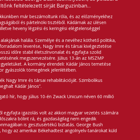
ltőnk feltételezett sírját Barguzinban…
 cikkünkben már beszámoltunk róla, és az előzményekhez
ságából és pártelnöki tisztéből. Kádárnak az ülésen
lletve heveny légzési és keringési elégtelenséggel
lakjának halála. Személye és a nevéhez köthető politika,
forradalom leverése, Nagy Imre és társai kivégeztetése
szú időre stabil életszínvonalat és egyfajta szolid
emetésének megszervezésére. Július 13-án az MSZMP
egyeletüket. A kormány elrendeli: Kádár János temetése
sor gyászolók tömegének jelenlétében.
 Nagy Imre és társai rehabilitációját. Szimbolikus
eghalt Kádár János”.
gató hír, hogy július 10-én Zwack Unicum néven 60 millió
ől egyfajta igazolás volt az akkori magyar vezetés számára
őszakra bólint rá, és gazdaságilag nem engedik
 önmagában is gesztusértékű biztatás. George Bush
, hogy az amerikai Békehadtest angolnyelv-tanárokat küld