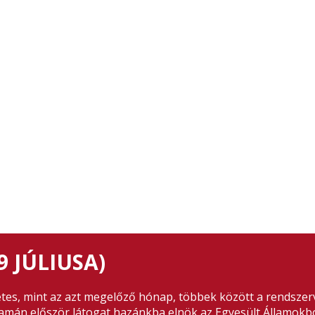
9 JÚLIUSA)
tes, mint az azt megelőző hónap, többek között a rendszer
yamán először látogat hazánkba elnök az Egyesült Államokb