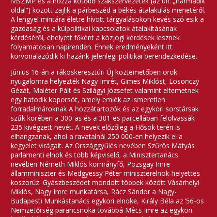
MSZMP és a hozzá kötődő szakszervezetek (az ún. „harmadik
oldal”) között zajlik a párbeszéd a békés átalakulás menetéről.
A lengyel mintára életre hívott tárgyalásokon kevés szó esik a
gazdaság és a külpolitikai kapcsolatok átalakításának
kérdéséről, ehelyett főként a közjogi kérdések lesznek
folyamatosan napirenden. Ennek eredményeként itt
körvonalazódik ki hazánk jelenlegi politikai berendezkedése.
Június 16-án a rákoskeresztúri Új köztemetőben örök
nyugalomra helyezték Nagy Imrét, Gimes Miklóst, Losonczy
Gézát, Maléter Pált és Szilágyi Józsefet valamint eltemetnek
egy hatodik koporsót, amely emlék az ismeretlen
forradalmároknak A hozzátartozók és az egykori sorstársak
szűk körében a 300-as és a 301-es parcellában felolvassák
235 kivégzett nevét. A nevek előzőleg a Hősök terén is
elhangzanak, ahol a ravatalnál 250 000-en helyezik el a
kegyelet virágait. Az Országgyűlés nevében Szűrös Mátyás
parlamenti elnök és több képviselő, a Minisztertanács
nevében Németh Miklós kormányfő, Pozsgay Imre
államminiszter és Medgyessy Péter miniszterelnök-helyettes
koszorúz. Gyászbeszédet mondott többek között Vásárhelyi
Miklós, Nagy Imre munkatársa, Rácz Sándor a Nagy-
Budapesti Munkástanács egykori elnöke, Király Béla az ’56-os
Nemzetőrség parancsnoka továbbá Mécs Imre az egykori