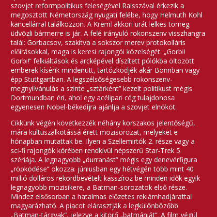
szovjet reformpolitikus feleségével Raisszával érkezik a
megosztott Németország nyugati felébe, hogy Helmuth Kohl
kancellárral találkozzon. A Kreml akkori urát lelkes tömeg
üdvözli bármerre is jár. A felé irányuló rokonszenv visszhangra
talál: Gorbacsov, szakítva a sokszor merev protokolláris
előírásokkal, maga is keresi rajongói közelségét. „Gorbi!
Gorbi!” felkiáltások és arcképével díszített pólókba öltözött
emberek kísérik mindenütt, tartózkodjék akár Bonnban vagy
épp Stuttgartban. A legszélsőségesebb rokonszenv-
megnyilvánulás a szinte „sztárként” kezelt politikust mégis
Dortmundban éri, ahol egy acélipari cég tulajdonosa
egyenesen Nobel-békedíjra ajánlja a szovjet elnököt.
Cikkünk végén következzék néhány korszakos jelentőségű,
mára kultuszalkotássá érett mozisorozat, melyeket e
hónapban mutattak be. Ilyen a Szellemirtók 2. része vagy a
sci-fi rajongók körében rendkívül népszerű Star-Trek 5.
szériája. A legnagyobb „durranást” mégis egy denevérfigura
„röpködése” okozza: júniusban egy hétvégén több mint 40
millió dolláros rekordbevételt kasszíroz be minden idők egyik
legnagyobb mozisikere, a Batman-sorozatok első része.
Mindez elsősorban a hatalmas előzetes reklámhadjárattal
magyarázható. A piacot elárasztják a legkülönbözőbb
„Batman-tárgyak”, jelezve a kitörő „batmániát”. A film végül