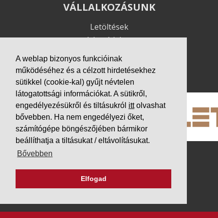
VÁLLALKOZÁSUNK
Letöltések
Adatvédelem
Impresszum
A weblap bizonyos funkcióinak
működéséhez és a célzott hirdetésekhez
PARTNEREINK
sütikkel (cookie-kal) gyűjt névtelen
látogatottsági információkat. A sütikről,
engedélyezésükről és tiltásukról
itt
olvashat
bővebben. Ha nem engedélyezi őket,
számítógépe böngészőjében bármikor
beállíthatja a tiltásukat / eltávolításukat.
Bővebben
Elfogad