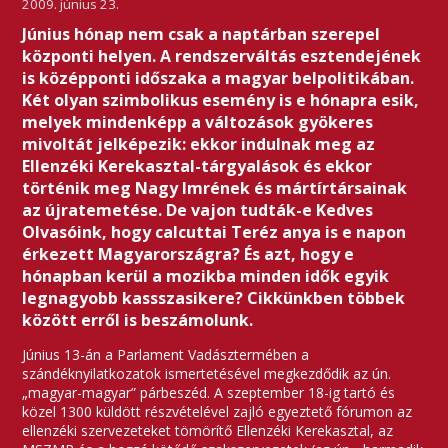
2009. június 23.
Június hónap nem csak a naptárban szerepel
központi helyen. A rendszerváltás esztendejének
is középponti időszaka a magyar belpolitikában.
Két olyan szimbolikus esemény is e hónapra esik,
melyek mindenképp a változások gyökeres
mivoltát jelképezik: ekkor indulnak meg az
Ellenzéki Kerekasztal-tárgyalások és ekkor
történik meg Nagy Imrének és mártírtársainak
az újratemetése. De vajon tudták-e Kedves
Olvasóink, hogy calcuttai Teréz anya is e napon
érkezett Magyarországra? És azt, hogy e
hónapban kerül a mozikba minden idők egyik
legnagyobb kassszasikere? Cikkünkben többek
között erről is beszámolunk.
Június 13-án a Parlament Vadásztermében a
szándéknyilatkozatok ismertetésével megkezdődik az ún.
„magyar-magyar” párbeszéd. A szeptember 18-ig tartó és
közel 1300 küldött részvételével zajló egyeztető fórumon az
ellenzéki szervezeteket tömörítő Ellenzéki Kerekasztal, az