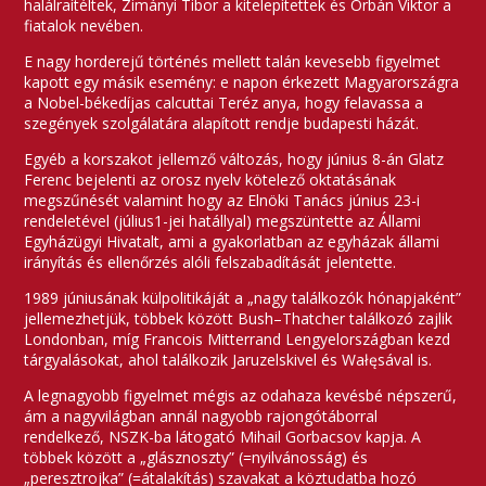
halálraítéltek, Zimányi Tibor a kitelepítettek és Orbán Viktor a
fiatalok nevében.
E nagy horderejű történés mellett talán kevesebb figyelmet
kapott egy másik esemény: e napon érkezett Magyarországra
a Nobel-békedíjas calcuttai Teréz anya, hogy felavassa a
szegények szolgálatára alapított rendje budapesti házát.
Egyéb a korszakot jellemző változás, hogy június 8-án Glatz
Ferenc bejelenti az orosz nyelv kötelező oktatásának
megszűnését valamint hogy az Elnöki Tanács június 23-i
rendeletével (július1-jei hatállyal) megszüntette az Állami
Egyházügyi Hivatalt, ami a gyakorlatban az egyházak állami
irányítás és ellenőrzés alóli felszabadítását jelentette.
1989 júniusának külpolitikáját a „nagy találkozók hónapjaként”
jellemezhetjük, többek között Bush–Thatcher találkozó zajlik
Londonban, míg Francois Mitterrand Lengyelországban kezd
tárgyalásokat, ahol találkozik Jaruzelskivel és Wałęsával is.
A legnagyobb figyelmet mégis az odahaza kevésbé népszerű,
ám a nagyvilágban annál nagyobb rajongótáborral
rendelkező, NSZK-ba látogató Mihail Gorbacsov kapja. A
többek között a „glásznoszty” (=nyilvánosság) és
„peresztrojka” (=átalakítás) szavakat a köztudatba hozó