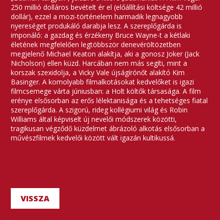
250 millió dolláros bevételt ér el (előállítási költsége 42 millió
dollár), ezzel a mozi-történelem harmadik legnagyobb
nyereséget produkáló darabja lesz. A szereplőgárda is
imponáló: a gazdag és érzékeny Bruce Wayne-t a kétlaki
életének megfelelően legtöbbször denevéröltözetben
megjelenő Michael Keaton alakítja, aki a gonosz Joker (Jack
Nicholson) ellen küzd. Harcában nem más segíti, mint a
korszak szexidolja, a Vicky Vale újságírónőt alakító Kim
Basinger. A komolyabb filmalkotásokat kedvelőket is igazi
filmcsemege várta júniusban: a Holt költők társasága. A film
erénye elsősorban az erős lélektanisága és a tehetséges fiatal
szereplőgárda. A szigorú, rideg kollégiumi világ és Robin
Williams által képviselt új nevelői módszerek közötti,
tragikusan végződő küzdelmet ábrázoló alkotás elsősorban a
művészfilmek kedvelői között vált igazán kultikussá.
VISSZA