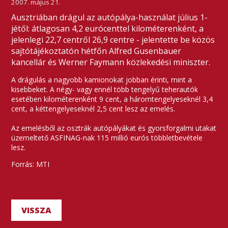
2007. május 21.
Ausztriában drágul az autópálya-használat július 1-
jétől: átlagosan 4,2 eurócenttel kilométerenként, a
jelenlegi 22,7 centről 26,9 centre - jelentette be közös
sajtótájékoztatón hétfőn Alfred Gusenbauer
kancellár és Werner Faymann közlekedési miniszter.
A drágulás a nagyobb kamionokat jobban érinti, mint a
kisebbeket. A négy- vagy ennél több tengelyű teherautók
esetében kilométerenként 9 cent, a háromtengelyeseknél 3,4
cent, a kéttengelyeseknél 2,5 cent lesz az emelés.
Az emelésből az osztrák autópályákat és gyorsforgalmi utakat
üzemeltető ASFINAG-nak 115 millió eurós többletbevétele
lesz.
Forrás: MTI
VISSZA