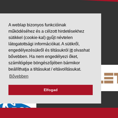
VÁLLALKOZÁSUNK
A weblap bizonyos funkcióinak
Letöltések
működéséhez és a célzott hirdetésekhez
Adatvédelem
sütikkel (cookie-kal) gyűjt névtelen
Impresszum
látogatottsági információkat. A sütikről,
engedélyezésükről és tiltásukról
itt
olvashat
PARTNEREINK
bővebben. Ha nem engedélyezi őket,
számítógépe böngészőjében bármikor
beállíthatja a tiltásukat / eltávolításukat.
Bővebben
Elfogad