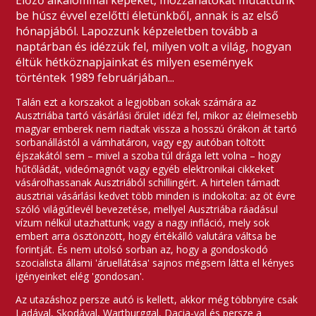
Előző alkalommal képeket, mozzanatokat mutattunk
be húsz évvel ezelőtti életünkből, annak is az első
hónapjából. Lapozzunk képzeletben tovább a
naptárban és idézzük fel, milyen volt a világ, hogyan
éltük hétköznapjainkat és milyen események
történtek 1989 februárjában...
Talán ezt a korszakot a legjobban sokak számára az
Ausztriába tartó vásárlási őrület idézi fel, mikor az élelmesebb
magyar emberek nem riadtak vissza a hosszú órákon át tartó
sorbanállástól a vámhatáron, vagy egy autóban töltött
éjszakától sem – mivel a szoba túl drága lett volna – hogy
hűtőládát, videómagnót vagy egyéb elektronikai cikkeket
vásárolhassanak Ausztriából schillingért. A hirtelen támadt
ausztriai vásárlási kedvet több minden is indokolta: az öt évre
szóló világútlevél bevezetése, mellyel Ausztriába ráadásul
vízum nélkül utazhattunk; vagy a nagy infláció, mely sok
embert arra ösztönzött, hogy értékálló valutára váltsa be
forintját. És nem utolsó sorban az, hogy a gondoskodó
szocialista állami 'áruellátása' sajnos mégsem látta el kényes
igényeinket elég 'gondosan'.
Az utazáshoz persze autó is kellett, akkor még többnyire csak
Ladával, Skodával, Wartburggal, Dacia-val és persze a