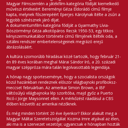
Magyar Filmszemlén a játékfilm-kategória fődíját kiemelkedő
művészi értékeiért Bereményi Géza Eldorádó című filmje
kapta, melynek főszerepéért Eperjes Károlynak ítélte a zsűri a
legjobb színésznek járó díjat.
A dokumentumfilm-kategória fődíját a Gyarmathy Lívia-
Böszörményi Géza alkotópáros Recsk 1950-53, egy titkos
kényszermunkatábor története című filmjének ítélték oda, a
sztálini rendszer embertelenségeinek megrázó erejű
ábrázolásáért.
A kultúra szomorúbb híradásai közé tartozik, hogy február 21-
én 89 éves korában meghal Márai Sándor író, a 20. századi
magyar széppróza mára talán legolvasottabb legendája.
A hónap nagy sporteseménye, hogy a szocialista országok
közül hazánkban rendeznek először világbajnoki profiboksz-
meccset februárban. Az amerikai Simon Brown, a IBF
váltósúlyú világbajnoka lép szorítóba, majd győz a Puerto
Ricó-i Jorge Maysonnet ellen. A mérkőzést ráadásul a CBS
élőben közvetíti az amerikai nézőknek.
És még minden történt 20 éve ilyenkor? Ekkor alakult meg a
Magyar Máltai Szeretetszolgálat Kozma Imre atyával az élen,
aki ma is a szervezet vezetője; ugyancsak e hónapban hozták