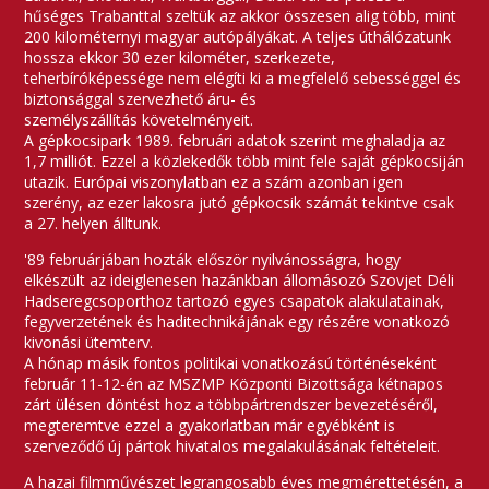
hűséges Trabanttal szeltük az akkor összesen alig több, mint
200 kilométernyi magyar autópályákat. A teljes úthálózatunk
hossza ekkor 30 ezer kilométer, szerkezete,
teherbíróképessége nem elégíti ki a megfelelő sebességgel és
biztonsággal szervezhető áru- és
személyszállítás követelményeit.
A gépkocsipark 1989. februári adatok szerint meghaladja az
1,7 milliót. Ezzel a közlekedők több mint fele saját gépkocsiján
utazik. Európai viszonylatban ez a szám azonban igen
szerény, az ezer lakosra jutó gépkocsik számát tekintve csak
a 27. helyen álltunk.
'89 februárjában hozták először nyilvánosságra, hogy
elkészült az ideiglenesen hazánkban állomásozó Szovjet Déli
Hadseregcsoporthoz tartozó egyes csapatok alakulatainak,
fegyverzetének és haditechnikájának egy részére vonatkozó
kivonási ütemterv.
A hónap másik fontos politikai vonatkozású történéseként
február 11-12-én az MSZMP Központi Bizottsága kétnapos
zárt ülésen döntést hoz a többpártrendszer bevezetéséről,
megteremtve ezzel a gyakorlatban már egyébként is
szerveződő új pártok hivatalos megalakulásának feltételeit.
A hazai filmművészet legrangosabb éves megmérettetésén, a