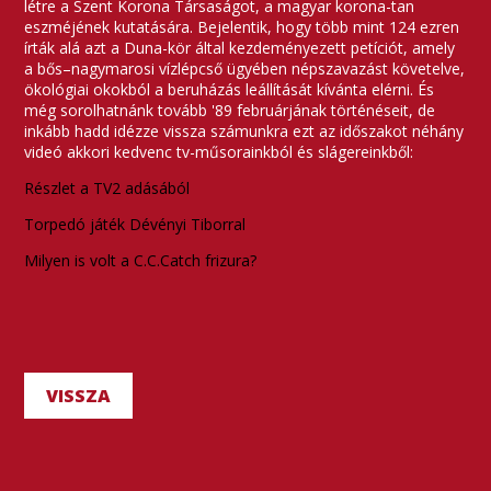
létre a Szent Korona Társaságot, a magyar korona-tan
eszméjének kutatására. Bejelentik, hogy több mint 124 ezren
írták alá azt a Duna-kör által kezdeményezett petíciót, amely
a bős–nagymarosi vízlépcső ügyében népszavazást követelve,
ökológiai okokból a beruházás leállítását kívánta elérni. És
még sorolhatnánk tovább '89 februárjának történéseit, de
inkább hadd idézze vissza számunkra ezt az időszakot néhány
videó akkori kedvenc tv-műsorainkból és slágereinkből:
Részlet a TV2 adásából
Torpedó játék Dévényi Tiborral
Milyen is volt a C.C.Catch frizura?
VISSZA