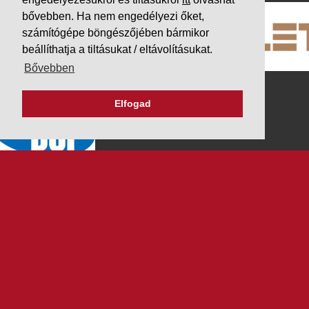
bővebben. Ha nem engedélyezi őket,
számítógépe böngészőjében bármikor
beállíthatja a tiltásukat / eltávolításukat.
Bővebben
Elfogad
K&V ÚTINFORM
Autópálya díjak
Üzemanyag árak