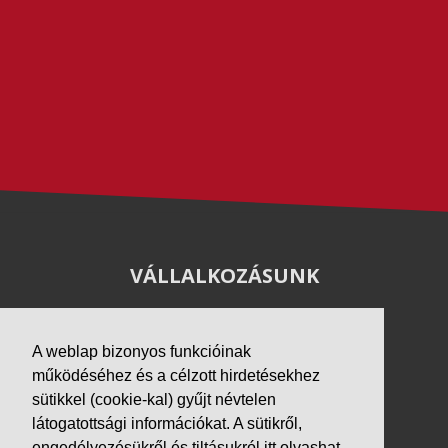
VÁLLALKOZÁSUNK
Letöltések
Adatvédelem
A weblap bizonyos funkcióinak
Impresszum
működéséhez és a célzott hirdetésekhez
sütikkel (cookie-kal) gyűjt névtelen
PARTNEREINK
látogatottsági információkat. A sütikről,
engedélyezésükről és tiltásukról
itt
olvashat