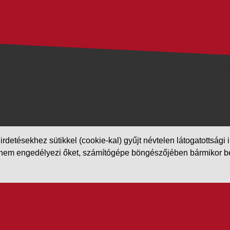
etésekhez sütikkel (cookie-kal) gyűjt névtelen látogatottsági in
m engedélyezi őket, számítógépe böngészőjében bármikor beállít