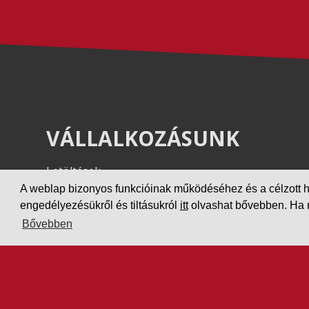
VÁLLALKOZÁSUNK
Letöltések
Adatvédelem
A weblap bizonyos funkcióinak működéséhez és a célzott hird
engedélyezésükről és tiltásukról
itt
olvashat bővebben. Ha ne
Impresszum
Bővebben
PARTNEREINK