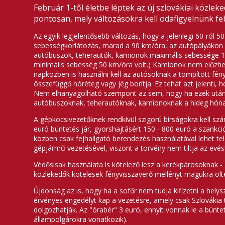
Február 1-től életbe léptek az új szlovákiai közle
pontosan, mely változásokra kell odafigyelnünk f
Az egyik legjelentősebb változás, hogy a jelenlegi 60-ról 
sebességkorlátozás, marad a 90 km/óra, az autópályákon 1
autóbuszok, teherautók, kamionok maximális sebessége 10
minimális sebesség 50 km/óra volt.) Kamionok nem előzhe
napközben is használni kell az autósoknak a tompított fén
összefüggő hóréteg vagy jég borítja. Ez tehát azt jelenti, 
Nem elhanyagolható szempont az sem, hogy ha ezek után a 
autóbuszoknak, teherautóknak, kamionoknak a hideg hónap
A gépkocsivezetőknek rendkívül szigorú bírságokra kell szám
euró büntetés jár, gyorshajtásért 150 - 800 euró a szankció
közben csak fejhallgató berendezés használatával lehet te
gépjármű vezetésével, viszont a törvény nem tiltja az evés
Védősisak használata is kötelező lesz a kerékpárosoknak - a 
közlekedők kötelesek fényvisszaverő mellényt magukra ölte
Újdonság az is, hogy ha a sofőr nem tudja kifizetni a helysz
érvényes engedélyt kap a vezetésre, amely csak Szlovákia t
dolgozhatják. Az "órabér" 3 euró, ennyit vonnak le a bünte
állampolgárokra vonatkozik).