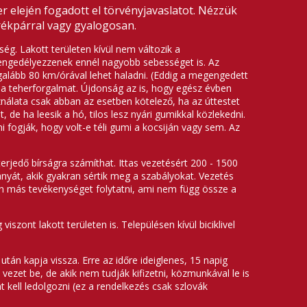
r elején fogadott el törvényjavaslatot. Nézzük
rékpárral vagy gyalogosan.
ég. Lakott területen kívül nem változik a
 engedélyezzenek ennél nagyobb sebességet is. Az
alább 80 km/órával lehet haladni. (Eddig a megengedett
a teherforgalmat. Újdonság az is, hogy egész évben
ználata csak abban az esetben kötelező, ha az úttestet
 de ha leesik a hó, tilos lesz nyári gumikkal közlekedni.
fogják, hogy volt-e téli gumi a kocsiján vagy sem. Az
terjedő bírságra számíthat. Ittas vezetésért 200 - 1500
ványát, akik gyakran sértik meg a szabályokat. Vezetés
yen más tevékenységet folytatni, ami nem függ össze a
szont lakott területen is. Településen kívül biciklivel
után kapja vissza. Erre az időre ideiglenes, 15 napig
ezet be, de akik nem tudják kifizetni, közmunkával le is
 kell ledolgozni (ez a rendelkezés csak szlovák