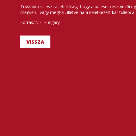
Továbbra is lesz rá lehetőség, hogy a baleset résztvevői eg
megsérül vagy meghal, illetve ha a keletkezett kár túllépi a
Forrás: NiT Hungary
VISSZA