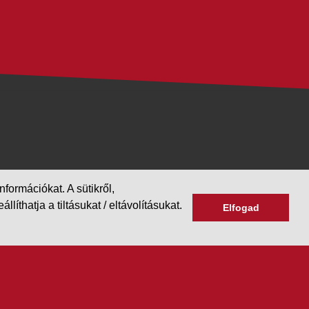
formációkat. A sütikről,
hatja a tiltásukat / eltávolításukat.
Elfogad