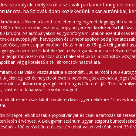
kedési szabályok, melyekről a szlovák parlament még decembe
ebruár óta, ha Szlovákiában közlekedünk akár autónkkal, ke
50 km/órára csökken a lakott területen megengedett legnagyobb sebess
30 km/óra, de mód lesz arra, hogy helyenként közlekedési táblával
0 km/óra. Az autópályákon és gyorsforgalmi utakon ezentúl csak leg
tnek az autópályán, hétvégeken és ünnepnapokon pedig korlátozzák 
yszórókat, nem csupán október 15-től március 15-ig. A téli gumik has
hogy ugyan nem tették kötelezővé az ilyen gumiabroncsok felszerelését,
gépjárművezető csúszós úton balesetet okoz, a biztosítók vizsgálni 
okban végig kötelező a téli abroncsok használata.
ítaniuk. Ha valaki visszautasítja a szondát, 300 eurótól 1300 euróig 
. A jelenlegi két év helyett öt évre is bevonhatják azoknak a jogosít
lefonálni, a tilalom megszegéséért magas büntetés jár. Tilos bármil
t, ivást és a dohányzást a volán mögött.
felnőtteknek csak lakott területen kívül, gyermekeknek 15 éves korig vi
ni.
íni bírságot, elkobozzák a jogosítványát és csak a tartozás kifizetése 
erületén érvényes. A Belügyminisztérium ugyan szigorú büntetéseket v
téséből - 100 eurós büntetés esetén tehát valamivel több, mint 33 órát