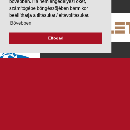
PARTNEREINK
bővebben. Ha nem engedélyezi őket,
számítógépe böngészőjében bármikor
beállíthatja a tiltásukat / eltávolításukat.
Bővebben
Elfogad
K&V ÚTINFORM