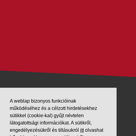
VÁLLALKOZÁSUNK
A weblap bizonyos funkcióinak
Letöltések
működéséhez és a célzott hirdetésekhez
sütikkel (cookie-kal) gyűjt névtelen
Adatvédelem
látogatottsági információkat. A sütikről,
Impresszum
engedélyezésükről és tiltásukról
itt
olvashat