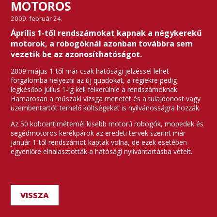
MOTOROS
2009. február 24.
Április 1-től rendszámokat kapnak a négykerekű
motorok, a robogóknál azonban továbbra sem
vezetik be az azonosíthatóságot.
2009 május 1-től már csak hatósági jelzéssel lehet
forgalomba helyezni az új quadokat, a régiekre pedig
legkésőbb július 1-ig kell felkerülnie a rendszámoknak.
Hamarosan a műszaki vizsga menetét és a tulajdonost vagy
üzembentartót terhelő költségeket is nyilvánosságra hozzák.
Az 50 köbcentiméternél kisebb motorú robogók, mopedek és
segédmotoros kerékpárok az eredeti tervek szerint már
január 1-től rendszámot kaptak volna, de ezek esetében
egyenlőre elhalasztották a hatósági nyilvántartásba vételt.
VISSZA