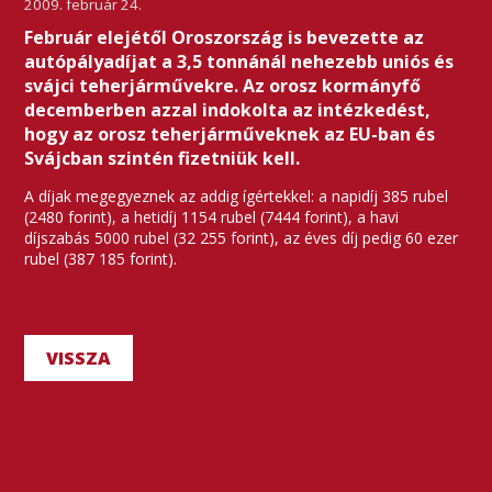
2009. február 24.
Február elejétől Oroszország is bevezette az
autópályadíjat a 3,5 tonnánál nehezebb uniós és
svájci teherjárművekre. Az orosz kormányfő
decemberben azzal indokolta az intézkedést,
hogy az orosz teherjárműveknek az EU-ban és
Svájcban szintén fizetniük kell.
A díjak megegyeznek az addig ígértekkel: a napidíj 385 rubel
(2480 forint), a hetidíj 1154 rubel (7444 forint), a havi
díjszabás 5000 rubel (32 255 forint), az éves díj pedig 60 ezer
rubel (387 185 forint).
VISSZA