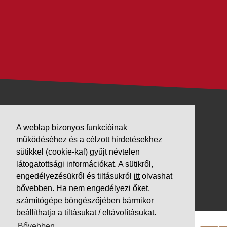
VÁLLALKOZÁSUNK
A weblap bizonyos funkcióinak
működéséhez és a célzott hirdetésekhez
Letöltések
sütikkel (cookie-kal) gyűjt névtelen
Adatvédelem
látogatottsági információkat. A sütikről,
Impresszum
engedélyezésükről és tiltásukról
itt
olvashat
bővebben. Ha nem engedélyezi őket,
PARTNEREINK
számítógépe böngészőjében bármikor
beállíthatja a tiltásukat / eltávolításukat.
Bővebben