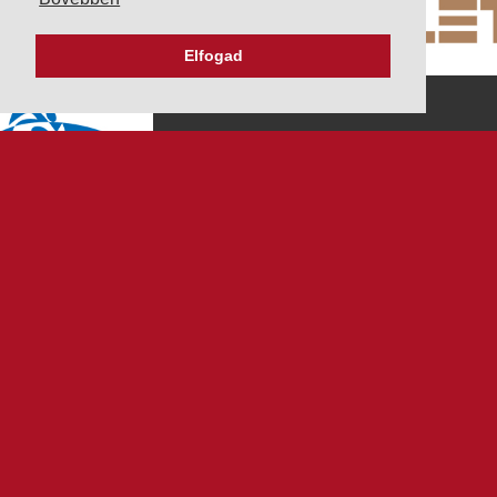
Elfogad
K&V ÚTINFORM
Autópálya díjak
Üzemanyag árak
Közlekedési korlátozások