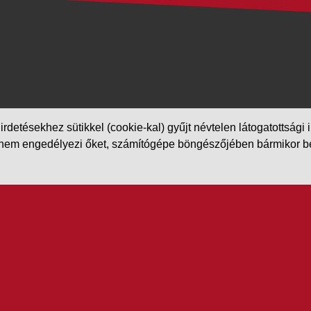
etésekhez sütikkel (cookie-kal) gyűjt névtelen látogatottsági in
m engedélyezi őket, számítógépe böngészőjében bármikor beállít