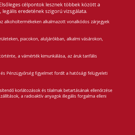
 Elsőleges célpontok lesznek többek között a
 legális eredetének szigorú vizsgálata.
e az alkoholtermékeken alkalmazott vonalkódos zárjegyek
ületeken, piacokon, aluljárókban, alkalmi vásárokon,
rténte, a vámérték kimunkálása, az áruk tarifális
és Pénzügyőrség figyelmet fordít a hatósági felügyeleti
ítendő korlátozások és tilalmak betartásának ellenőrzése
zállítások, a radioaktív anyagok illegális forgalma elleni