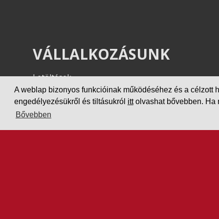
VÁLLALKOZÁSUNK
Letöltések
Adatvédelem
A weblap bizonyos funkcióinak működéséhez és a célzott hird
engedélyezésükről és tiltásukról
itt
olvashat bővebben. Ha ne
Impresszum
Bővebben
PARTNEREINK