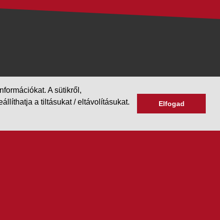
formációkat. A sütikről,
hatja a tiltásukat / eltávolításukat.
Elfogad