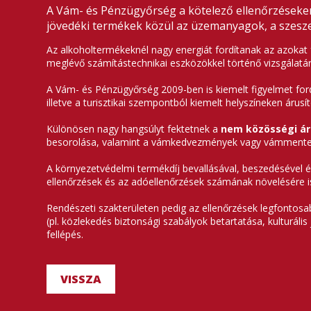
A Vám- és Pénzügyőrség a kötelező ellenőrzéseken 
jövedéki termékek közül az üzemanyagok, a szeszesi
Az alkoholtermékeknél nagy energiát fordítanak az azokat
meglévő számítástechnikai eszközökkel történő vizsgálatár
A Vám- és Pénzügyőrség 2009-ben is kiemelt figyelmet for
illetve a turisztikai szempontból kiemelt helyszíneken árusít
Különösen nagy hangsúlyt fektetnek a
nem közösségi á
besorolása, valamint a vámkedvezmények vagy vámmentes
A környezetvédelmi termékdíj bevallásával, beszedésével és
ellenőrzések és az adóellenőrzések számának növelésére i
Rendészeti szakterületen pedig az ellenőrzések legfontosa
(pl. közlekedés biztonsági szabályok betartatása, kulturális 
fellépés.
VISSZA