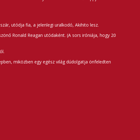
, utódja fia, a jelenlegi uralkodó, Akihito lesz.
szönő Ronald Reagan utódaként. (A sors iróniája, hogy 20
ól.
epben, miközben egy egész világ dúdolgatja önfeledten