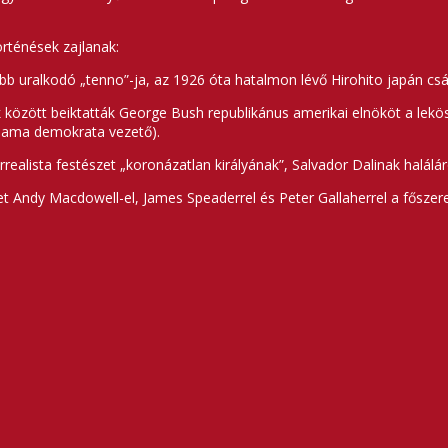
rténések zajlanak:
 uralkodó „tenno”-ja, az 1926 óta hatalmon lévő Hirohito japán császár
 között beiktatták George Bush republikánus amerikai elnököt a lekö
Obama demokrata vezető).
ürrealista festészet „koronázatlan királyának”, Salvador Dalinak halálár
t Andy Macdowell-el, James Speaderrel és Peter Gallaherrel a főszer