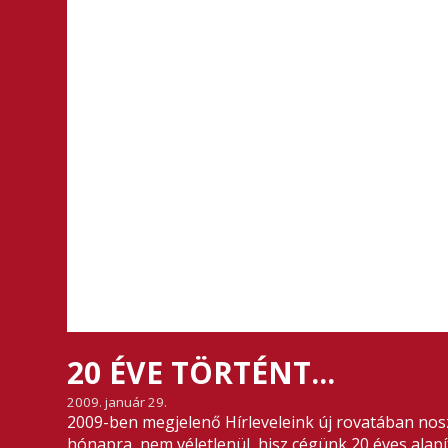
20 ÉVE TÖRTÉNT...
2009. január 29.
2009-ben megjelenő Hírleveleink új rovatában nos
hónapra, nem véletlenül, hisz cégünk 20 éves alapí