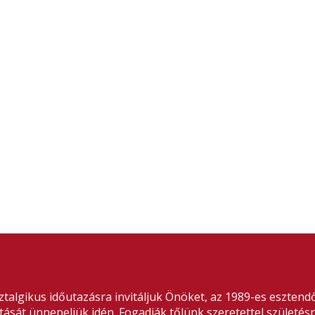
ztalgikus időutazásra invitáljuk Önöket, az 1989-es eszte
tását ünnepeljük idén. Fogadják tőlünk szeretettel születésn