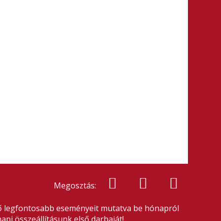
Megosztás:
ndő legfontosabb eseményeit mutatva be hónapról
api összeállításunk első darbaját!