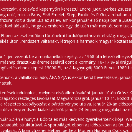
rszak”, a televízió képernyőin keresztül Endrei Judit, Berkes Zsuzs
ongtunk”, mint a Bros, Első Emelet, Step, Exotic és R-Go, a ruhában a
-frizura” volt a divat…Ez az az év, amikor január első napjaiban a „B
 telefonhálózatát, hogy az emberek egy idő után már mentőt sem tudt
Ebben az esztendőben történelmi fordulóponthoz ér el világ: megszű
ékés úton „rendszert váltanak”, létrejön a harmadik magyar köztársasá
r 1-jén vezetik be a munkanélküli segélyt az 1968 óta létező elhely
ásnap drasztikus áremelésekről dönt a kormány: 16–17 %-al drágulnak
lagfizetés ehhez képest 13000 Ft, az átlagnyugdíj 5000 Ft volt 1989-
enünk, a vállalkozói adó, ÁFA SZJA is ekkor kerül bevezetésre, január
hattak.
rténések indulnak el, melynek első állomásaként január 10-én Grósz 
t csapatok részleges kivonását Magyarországról. Január 10-11. között 
t is, a részletes szabályozást a párttörvénybe utalva. Január 20-án el
intézményrendszer kialakításáról, január 24-én pedig megalakul az el
nuár 22-én elhunyt a Bóbita és más kedvenc gyerekverseink írója, We
l szabadabb struktúrával. A sportvilágot ebben az időszakban az ún. „
rgyalását. A könnyűzenei életben pedig a Modern Hungária Csók szor 