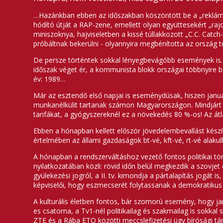
…Hazánkban ebben az időszakban köszöntött be a „reklámko
hódító útját a RAP-zene, emellett olyan együttesekért „raj
miniszoknya, hajviseletben a kissé túllakkozott „C.C. Catch
próbáltnak bekerülni - olyannyira megbénította az ország
De persze történtek sokkal lényegbevágóbb események is. 
időszak véget ér, a kommunista blokk országai többnyire b
év: 1989…
Már az esztendő első napjai is eseménydúsak, hiszen januá
munkanélkülit tartanak számon Magyarországon. Mindjárt m
tarifákat, a gyógyszereknél ez a növekedés 80 %-os! Az át
Ebben a hónapban kellett először jövedelembevallást készít
értelmében az állami gazdaságok bt-vé, kft-vé, rt-vé alakul
A hónapban a rendszerváltáshoz vezető fontos politikai tö
nyilatkozatában közli: rövid időn belül megkezdik a szovje
gyülekezési jogról, a II. tv. kimondja a pártalapítás jogá
képviselői, hogy eszmecserét folytassanak a demokratikus 
A kulturális életben fontos, bár szomorú esemény, hogy ja
es csatorna, a Tv1-nél politikailag és szakmailag is sokka
ZTE és a Rába ETO közötti meccslefizetési ügy bírósági tá