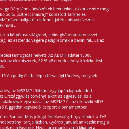
a vagy Déry János üdvözöltek bennünket, ekkor kezdte meg
 bő póló, „sztreccsnadrág” koptatott farmer és
UMM” névre hallgató telefonos játék - ahová tízezrek
ak hívni …
nik a kétpólusú világrend, a hidegháborúnak nevezett
g, az esztendő végére pedig leomlik a berlini fal…Ez az
ezkedési támogatás helyett. Az ÁBMH adatai 15000
 az élelmiszerek, 62 %-al! emelik a helyi közlekedési
ben…
 15-én pedig életbe lép a társasági törvény, melynek
Károly, az MSZMP főtitkára egy japán lapnak adott
az Országgyűlés törvényt alkot az egyesülési és a
őször találkoznak egymással az MSZMP és az ellenzéki MDF
ső független képviselői csoport a parlamentben.
öres Sándor. Más jellegű érdekesség, hogy elindult a Tv2-
bundabotrány” tartja lázban, Győrött januárban kezdik meg a
csók és a Beatrice Nyolc óra munka című klippjei a