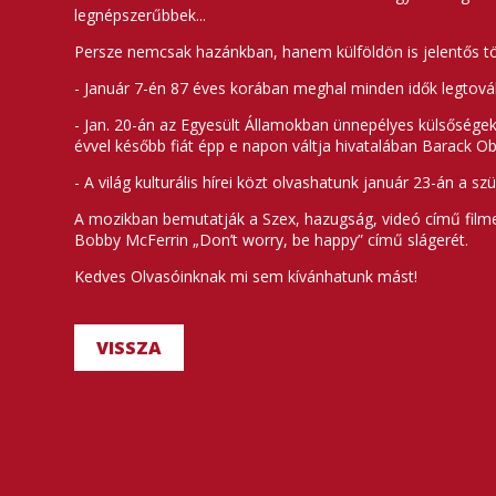
legnépszerűbbek...
Persze nemcsak hazánkban, hanem külföldön is jelentős tö
- Január 7-én 87 éves korában meghal minden idők legtovább
- Jan. 20-án az Egyesült Államokban ünnepélyes külsőségek
évvel később fiát épp e napon váltja hivatalában Barack 
- A világ kulturális hírei közt olvashatunk január 23-án a sz
A mozikban bemutatják a Szex, hazugság, videó című filme
Bobby McFerrin „Don’t worry, be happy” című slágerét.
Kedves Olvasóinknak mi sem kívánhatunk mást!
VISSZA