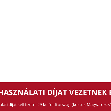
ASZNÁLATI DÍJAT VEZETNEK 
ati díjat kell fizetni 29 külföldi ország (köztük Magyarorszá