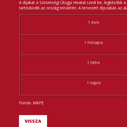
A díjakat a Szövetségi Útügyi Hivatal szedi be, legkésőbb 
tartózkodik az ország területén. A tervezett díjszabás az alá
1 évre
1 hónapra
1 hétre
1 napra
Forrás: MKFE
VISSZA