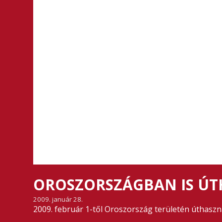
OROSZORSZÁGBAN IS ÚTH
2009. január 28.
2009. február 1-től Oroszország területén úthasznál