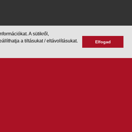
formációkat. A sütikről,
hatja a tiltásukat / eltávolításukat.
Elfogad