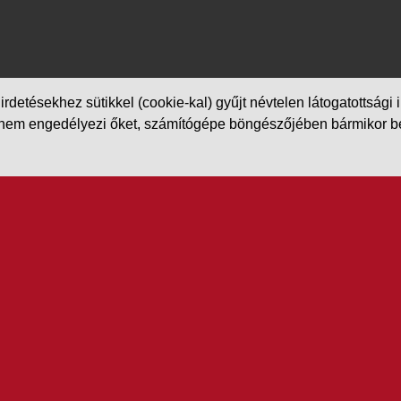
etésekhez sütikkel (cookie-kal) gyűjt névtelen látogatottsági in
m engedélyezi őket, számítógépe böngészőjében bármikor beállít